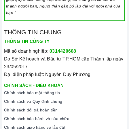
Cam kết hàng chính hãng:
Chúng tôi cam kết cung cấp sản
thành người bạn, người thân gắn bó lâu dài với ngôi nhà của
bạn !
phẩm chính hãng 100%, có nguồn gốc, xuất xứ và chứng từ
rõ ràng.
Chế độ hỗ trợ bảo hành linh hoạt:
Hướng dẫn sử dụng,
THÔNG TIN CHUNG
lắp đặt, chế độ bảo hành chính hãng, hậu mãi chuyên
THÔNG TIN CÔNG TY
nghiệp, đảm bảo rằng quý khách sẽ có trải nghiệm tuyệt vời
Mã số doanh nghiệp:
0314420608
và không gặp bất kỳ khó khăn nào trong quá trình sử dụng
Do Sở Kế hoạch và Đầu tư TP.HCM cấp Thành lập ngày
sản phẩm.
23/05/2017
Vận chuyển lắp đặt nhanh chóng:
Đội ngũ tư vấn viên,
Đại diện pháp luật: Nguyễn Duy Phương
nhân viên và kỹ thuật viên chuyên nghiệp, tận tâm sẽ đồng
hành cùng quý khách trong quá trình mua sắm và sử dụng
CHÍNH SÁCH - ĐIỀU KHOẢN
Chính sách bảo mật thông tin
sản phẩm.
Chính sách và Quy định chung
Chính sách đổi trả hoàn tiền
Chính sách bảo hành và sửa chữa
Chính sách giao hàng và lắp đặt