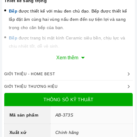
Thiết kế sang trọng
Bếp
được thiết kế với màu đen chủ đạo. Bếp được thiết kế
lắp đặt âm cùng hai vùng nấu đem đến sự tiện lợi và sang
trọng cho căn bếp của bạn.
Bếp
được trang bị mặt kính Ceramic siêu bền, chịu lực và
chịu nhiệt tốt, dễ vệ sinh.
Xem thêm
GIỚI THIỆU - HOME BEST
GIỚI THIỆU THƯƠNG HIỆU
THÔNG SỐ KỸ THUẬT
Mã sản phẩm
AB-373S
Xuất xứ
Chính hãng
Công nghệ hiện đại