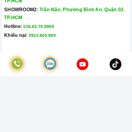
TP.HCM
SHOWROOM2:
Trần Não, Phường Bình An, Quận 02,
TP.HCM
Hotline:
028.66.79.8989
Khiếu nại:
0933.800.899
© Bản quyền thuộc về
Công Ty TNHH Home Best Việt Nam
Cung cấp bởi
Sapo