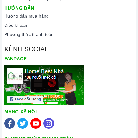
HƯỚNG DẪN
Hướng dẫn mua hàng
Đến với Home Best, chúng tôi tự hào cung cấp đến khách hàng
Điều khoản
đa dạng các dòng
bếp từ ARBER
nổi tiếng, cam kết về chất
Phương thức thanh toán
lượng và nguồn gốc sản phẩm chính hãng. Chúng tôi tự tin
mang đến cho quý khách hàng dịch vụ chăm sóc khách hàng
KÊNH SOCIAL
tận tâm và chính sách bảo hành, hậu mãi chuyên nghiệp nhất.
FANPAGE
Xem thêm tại đây:
Home Best Care - Trung tâm bảo trì, sửa
chữa thiết bị nhà bếp cao cấp
MẠNG XÃ HỘI