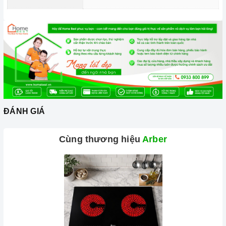
Lưu ý những chất liệu sau sẽ phù hợp với mặt
bếp từ
: sắt,
thép không gỉ, gang, gang tráng men hoặc các vật liệu từ
tính.
Các vật liệu không hoạt động trên mặt
bếp từ
: thủy tinh,
đồng, nhôm, trừ khi đáy nồi có đặc tính từ tính (hút được
nam châm).
Cần chọn đáy nồi nhẵn và bằng phẳng, tránh những loại có
rãnh hoặc nồi đáy lõm.
ĐÁNH GIÁ
Không sử dụng dụng cụ nấu ăn mỏng hoặc chất lượng thấp,
Cùng thương hiệu
Arber
vì sẽ tạo ra rất nhiều tiếng ồn trong khi nấu, đồng thời dễ ảnh
hưởng không tốt đến
bếp điện từ
.
Nên chọn nồi có đường kính đáy phù hợp với vùng nấu,
không nhỏ quá cũng không to quá vì dễ gây ra sự cố không
nhận nồi. Đường kính nồi thông thường khoảng từ 10-35cm.
Lưu ý trong quá trình nấu