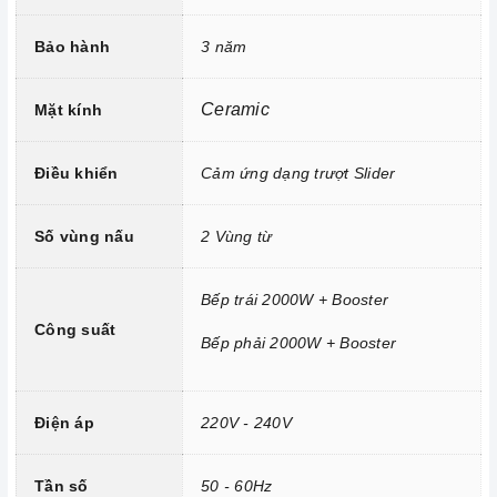
Mâm từ đường kính 22cm
Bảo hành
3 năm
Công nghệ INVERTER tiết kiệm điện năng.
Trang bị 9 dải công suất nấu.
Ceramic
Mặt kính
Điều khiển
Cảm ứng dạng trượt Slider
Số vùng nấu
2 Vùng từ
Bếp trái 2000W + Booster
Công suất
Bếp phải 2000W + Booster
Tính năng vượt trội
Điện áp
220V - 240V
Chức năng Booster:
Giúp các thiết bị
bếp
gia tăng nhiệt
nhanh chóng trên các vùng nấu.
Tần số
50 - 60Hz