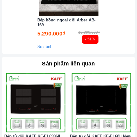
Đảm bảo đọc hướng dẫn sử dụng kèm theo để biết điện áp
và dòng điện yêu cầu cũng như các thông số kỹ thuật khác.
Bếp hồng ngoại đôi Arber AB-
Làm theo hướng dẫn của nhà sản xuất.
169
Đặt
bếp
trên bề mặt phẳng, ổn định.
10.890.000₫
5.290.000₫
- 51%
Đặt dụng cụ nấu đúng trọng tâm của vùng nấu trước khi bật
So sánh
cảm ứng để tránh các mã lỗi
bếp
điện từ và để tiết kiệm điện
năng.
Sản phẩm liên quan
Bật
bếp
bằng cách chạm vào nút bật/ tắt trên bảng điều
khiển, và thao tác trượt để tăng giảm công suất/ nhiệt độ/
thời gian.
Đặt công suất/ nhiệt độ/ hẹn giờ và chế độ nấu Booster theo
hướng dẫn sử dụng.
Khóa trẻ em: sử dụng để bảo đảm an toàn nếu nhà có trẻ em
và để ngăn mọi tác động làm thay đổi các cài đặt trong quá
trình nấu. Tất cả các nút sẽ bị khóa và chương trình nấu vẫn
Bếp từ đôi KAFF KF-FL6996II
Bếp từ đôi KAFF KF-FL68II New