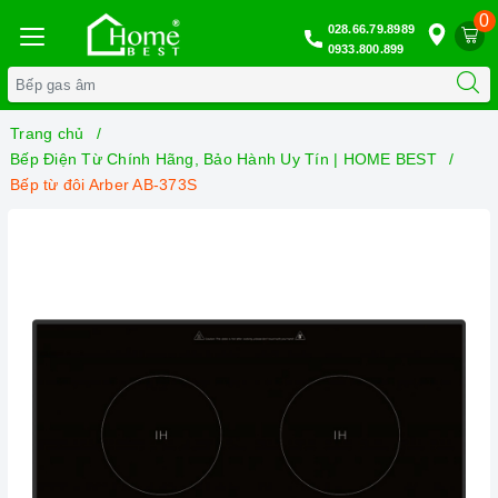
0
028.66.79.8989
0933.800.899
Trang chủ
Bếp Điện Từ Chính Hãng, Bảo Hành Uy Tín | HOME BEST
Bếp từ đôi Arber AB-373S