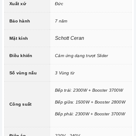
Xuất xứ
Đức
Đầu đốt EGO Made in Germany.
Công nghệ biến tần INVERTER tiết kiệm 40% điện năng.
Bảo hành
7 năm
Trang bị 9 dải công suất nấu.
Schott Ceran
Mặt kính
Điều khiển
Cảm ứng dạng trượt Slider
Số vùng nấu
3 Vùng từ
Bếp trái: 2300W + Booster 3700W
Bếp giữa: 1500W + Booster 2800W
Công suất
Công nghệ hiện đại
Bếp phải: 2300W + Booster 3700W
Tính năng vượt trội
Điện áp
220V - 240V