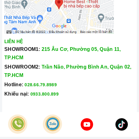
lượng và nguồn gốc sản phẩm chính hãng. Chúng tôi tự tin
mang đến cho quý khách hàng dịch vụ chăm sóc khách hàng
tận tâm và chính sách bảo hành, hậu mãi chuyên nghiệp nhất.
Xem thêm tại đây:
Home Best Care - Trung tâm bảo trì, sửa
chữa thiết bị nhà bếp cao cấp
LIÊN HỆ
SHOWROOM1:
215 Âu Cơ, Phường 05, Quận 11,
TP.HCM
SHOWROOM2:
Trần Não, Phường Bình An, Quận 02,
TP.HCM
Hotline:
028.66.79.8989
Khiếu nại:
0933.800.899
© Bản quyền thuộc về
Công Ty TNHH Home Best Việt Nam
Cung cấp bởi
Sapo