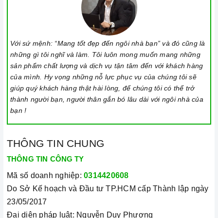
cảm ứng để tránh các mã lỗi
bếp điện từ
và để tiết kiệm
điện năng.
Bật bếp bằng cách chạm vào nút bật/ tắt trên bảng điều
Với sứ mệnh: “Mang tốt đẹp đến ngôi nhà bạn” và đó cũng là
khiển, và thao tác trượt để tăng giảm công suất/ nhiệt độ/
những gì tôi nghĩ và làm. Tôi luôn mong muốn mang những
thời gian.
sản phẩm chất lượng và dịch vụ tận tâm đến với khách hàng
của mình. Hy vọng những nỗ lực phục vụ của chúng tôi sẽ
Đặt công suất/ nhiệt độ/ hẹn giờ và chế độ nấu Booster theo
giúp quý khách hàng thật hài lòng, để chúng tôi có thể trở
hướng dẫn sử dụng.
thành người bạn, người thân gắn bó lâu dài với ngôi nhà của
bạn !
Khóa trẻ em: sử dụng để bảo đảm an toàn nếu nhà có trẻ em
và để ngăn mọi tác động làm thay đổi các cài đặt trong quá
trình nấu. Tất cả các nút sẽ bị khóa và chương trình nấu vẫn
THÔNG TIN CHUNG
sẽ tiếp tục chạy khi sử dụng tính năng này. Để kích hoạt
THÔNG TIN CÔNG TY
hoặc tắt tính năng này, nhấn giữ biểu tượng khóa trong vài
Mã số doanh nghiệp:
0314420608
giây cho đến khi có tín hiệu thông báo.
Do Sở Kế hoạch và Đầu tư TP.HCM cấp Thành lập ngày
Lưu ý vệ sinh và bảo quản bếp
23/05/2017
Luôn dùng khăn mềm và khô để vệ sinh mặt bếp, chú ý lau
Đại diện pháp luật: Nguyễn Duy Phương