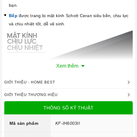
bạn.
Bếp
được trang bị mặt kính Schott Ceran siêu bền, chịu lực
và chịu nhiệt tốt, dễ vệ sinh.
Xem thêm
GIỚI THIỆU - HOME BEST
GIỚI THIỆU THƯƠNG HIỆU
THÔNG SỐ KỸ THUẬT
Mặt kính Schott Ceran chịu lực, chịu nhiệt
Mã sản phẩm
KF-IH6003II
Công nghệ hiện đại
Bo mạch IGBT SIMENS Made in Germany.