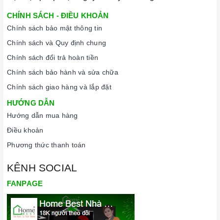
thật nhẹ để tránh làm trầy xước mặt bếp.
CHÍNH SÁCH - ĐIỀU KHOẢN
Đối với các vết bẩn cứng đầu, có thể dùng giấy ướt hoặc chất
Chính sách bảo mật thông tin
tẩy rửa chuyên dụng để lau mặt bếp.
Chính sách và Quy định chung
Lưu ý chỉ nên thực hiện việc này khi bếp đã nguội và cách xa
Chính sách đổi trả hoàn tiền
thời gian nấu nướng để đảm bảo an toàn.
Chính sách bảo hành và sửa chữa
Khi không sử dụng, nên cất giữ cẩn thận và bảo quản mặt
Chính sách giao hàng và lắp đặt
bếp để tránh làm trầy xước, ảnh hưởng đến cảm ứng
bếp
HƯỚNG DẪN
từ
.
Hướng dẫn mua hàng
Thường xuyên lau chùi bếp và giữ vệ sinh sạch sẽ để đảm
Điều khoản
bảo tuổi thọ của bếp.
Phương thức thanh toán
3. Tại sao nên chọn mua sản phẩm tại Home Best?
KÊNH SOCIAL
Cam kết hàng chính hãng:
Chúng tôi cam kết cung cấp sản
FANPAGE
phẩm chính hãng 100%, có nguồn gốc, xuất xứ và chứng từ
rõ ràng.
Chế độ hỗ trợ bảo hành linh hoạt:
Hướng dẫn sử dụng,