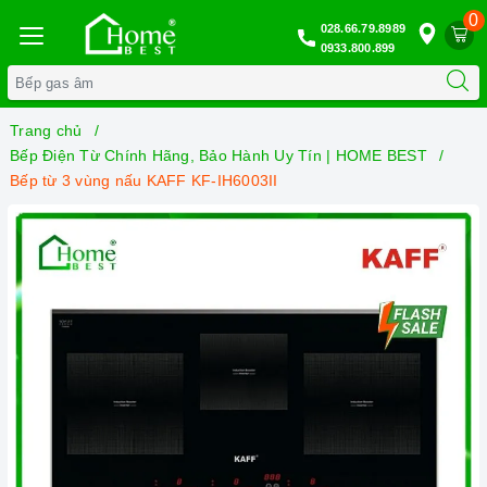
0
028.66.79.8989
0933.800.899
Trang chủ
Bếp Điện Từ Chính Hãng, Bảo Hành Uy Tín | HOME BEST
Bếp từ 3 vùng nấu KAFF KF-IH6003II