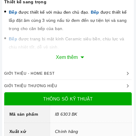
Thiết kế sang trọng
Bếp
được thiết kế với màu đen chủ đạo.
Bếp
được thiết kế
lắp đặt âm cùng 3 vùng nấu từ đem đến sự tiện lợi và sang
trọng cho căn bếp của bạn.
Bếp
được trang bị mặt kính Ceramic siêu bền, chịu lực và
chịu nhiệt tốt, dễ vệ sinh.
Xem thêm
GIỚI THIỆU - HOME BEST
GIỚI THIỆU THƯƠNG HIỆU
THÔNG SỐ KỸ THUẬT
Mã sản phẩm
IB 6303 BK
Xuất xứ
Chính hãng