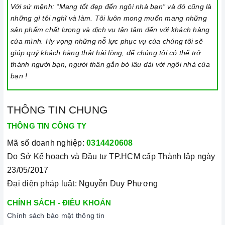
hoặc tắt tính năng này, nhấn giữ biểu tượng khóa trong vài
Với sứ mệnh: “Mang tốt đẹp đến ngôi nhà bạn” và đó cũng là
những gì tôi nghĩ và làm. Tôi luôn mong muốn mang những
giây cho đến khi có tín hiệu thông báo.
sản phẩm chất lượng và dịch vụ tận tâm đến với khách hàng
Lưu ý vệ sinh và bảo quản
bếp
của mình. Hy vọng những nỗ lực phục vụ của chúng tôi sẽ
Luôn dùng khăn mềm và khô để vệ sinh mặt bếp, chú ý lau
giúp quý khách hàng thật hài lòng, để chúng tôi có thể trở
thành người bạn, người thân gắn bó lâu dài với ngôi nhà của
thật nhẹ để tránh làm trầy xước mặt bếp.
bạn !
Đối với các vết bẩn cứng đầu, có thể dùng giấy ướt hoặc chất
tẩy rửa chuyên dụng để lau mặt bếp.
THÔNG TIN CHUNG
Lưu ý chỉ nên thực hiện việc này khi bếp đã nguội và cách xa
THÔNG TIN CÔNG TY
thời gian nấu nướng để đảm bảo an toàn.
Mã số doanh nghiệp:
0314420608
Khi không sử dụng, nên cất giữ cẩn thận và bảo quản mặt
Do Sở Kế hoạch và Đầu tư TP.HCM cấp Thành lập ngày
bếp để tránh làm trầy xước, ảnh hưởng đến cảm ứng
bếp
23/05/2017
từ.
Đại diện pháp luật: Nguyễn Duy Phương
Thường xuyên lau chùi bếp và giữ vệ sinh sạch sẽ để đảm
bảo tuổi thọ của bếp.
CHÍNH SÁCH - ĐIỀU KHOẢN
Chính sách bảo mật thông tin
3. Tại sao nên chọn mua sản phẩm tại Home Best?