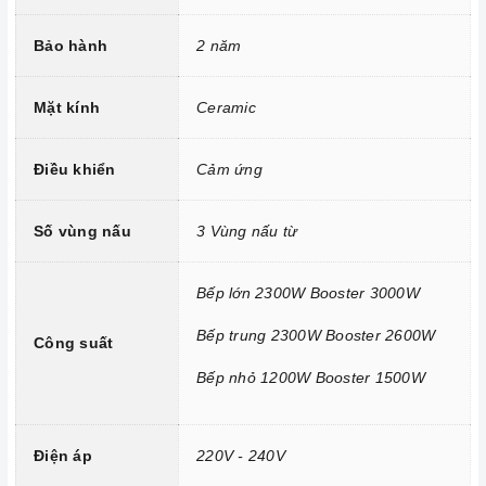
Công nghệ hiện đại
Sử dụng bản mạch mâm từ theo công nghệ Châu Âu
Bảo hành
2 năm
Công nghệ INVERTER tiết kiệm điện năng.
Mặt kính
Ceramic
Trang bị 9 dải công suất nấu.
Điều khiển
Cảm ứng
Số vùng nấu
3 Vùng nấu từ
Bếp lớn 2300W Booster 3000W
Bếp trung 2300W Booster 2600W
Công suất
Bếp nhỏ 1200W Booster 1500W
Tính năng vượt trội
Chức năng Booster:
Giúp các thiết bị bếp gia tăng nhiệt
Điện áp
220V - 240V
nhanh chóng trên các vùng nấu.