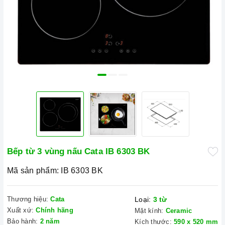
Bếp từ 3 vùng nấu Cata IB 6303 BK
Mã sản phẩm:
IB 6303 BK
Thương hiệu:
Cata
Loại:
3 từ
Xuất xứ:
Chính hãng
Mặt kính:
Ceramic
Bảo hành:
2 năm
Kích thước:
590 x 520 mm