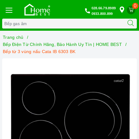
0
028.66.79.8989
0933.800.899
Trang chủ
Bếp Điện Từ Chính Hãng, Bảo Hành Uy Tín | HOME BEST
Bếp từ 3 vùng nấu Cata IB 6303 BK