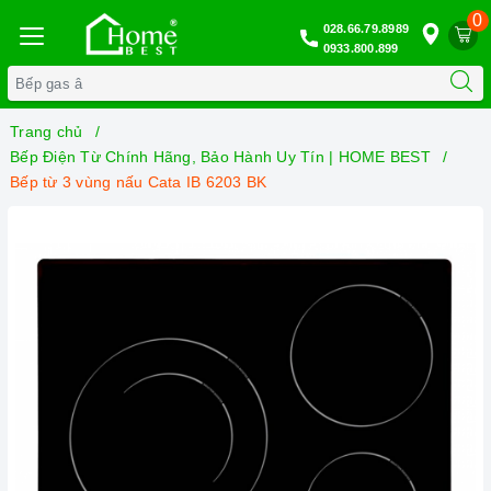
0
028.66.79.8989
0933.800.899
Trang chủ
Bếp Điện Từ Chính Hãng, Bảo Hành Uy Tín | HOME BEST
Bếp từ 3 vùng nấu Cata IB 6203 BK