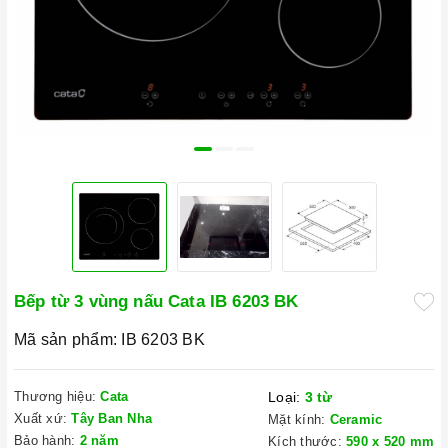
Bếp từ 3 vùng nấu Cata IB 6203 BK
Mã sản phẩm:
IB 6203 BK
Thương hiệu:
Cata
Loại:
3 từ
Xuất xứ:
Tây Ban Nha
Mặt kính:
Ceramic
Bảo hành:
2 năm
Kích thước:
590 x 520 mm