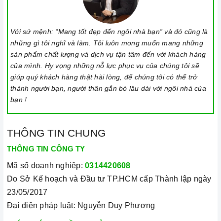
sẽ tiếp tục chạy khi sử dụng tính năng này. Để kích hoạt
hoặc tắt tính năng này, nhấn giữ biểu tượng khóa trong vài
giây cho đến khi có tín hiệu thông báo.
Với sứ mệnh: “Mang tốt đẹp đến ngôi nhà bạn” và đó cũng là
những gì tôi nghĩ và làm. Tôi luôn mong muốn mang những
Lưu ý vệ sinh và bảo quản
bếp
sản phẩm chất lượng và dịch vụ tận tâm đến với khách hàng
Luôn dùng khăn mềm và khô để vệ sinh mặt bếp, chú ý lau
của mình. Hy vọng những nỗ lực phục vụ của chúng tôi sẽ
giúp quý khách hàng thật hài lòng, để chúng tôi có thể trở
thật nhẹ để tránh làm trầy xước mặt bếp.
thành người bạn, người thân gắn bó lâu dài với ngôi nhà của
Đối với các vết bẩn cứng đầu, có thể dùng giấy ướt hoặc chất
bạn !
tẩy rửa chuyên dụng để lau mặt bếp.
Lưu ý chỉ nên thực hiện việc này khi bếp đã nguội và cách xa
THÔNG TIN CHUNG
thời gian nấu nướng để đảm bảo an toàn.
THÔNG TIN CÔNG TY
Khi không sử dụng, nên cất giữ cẩn thận và bảo quản mặt
Mã số doanh nghiệp:
0314420608
bếp để tránh làm trầy xước, ảnh hưởng đến cảm ứng
bếp
Do Sở Kế hoạch và Đầu tư TP.HCM cấp Thành lập ngày
từ.
23/05/2017
Thường xuyên lau chùi bếp và giữ vệ sinh sạch sẽ để đảm
Đại diện pháp luật: Nguyễn Duy Phương
bảo tuổi thọ của bếp.