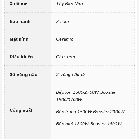
Xuất xứ
Tây Ban Nha
Công nghệ hiện đại
Sử dụng bản mạch mâm từ theo công nghệ Châu Âu
Bảo hành
2 năm
Công nghệ INVERTER tiết kiệm điện năng.
Mặt kính
Ceramic
Trang bị 9 dải công suất nấu.
Điều khiển
Cảm ứng
Số vùng nấu
3 Vùng nấu từ
Bếp lớn 1500/2700W Booster
1800/3700W
Công suất
Bếp trung 1500W Booster 2000W
Bếp nhỏ 1200W Booster 1600W
Tính năng vượt trội
Chức năng Booster:
Giúp các thiết bị bếp gia tăng nhiệt