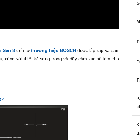
S
M
T
E
Seri 8
đến từ
thương hiệu BOSCH
được lắp ráp và sản
u, cùng với thiết kế sang trọng và đầy cảm xúc sẽ làm cho
Đ
T
K
t?
k
K
đ