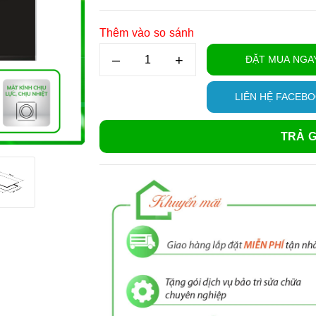
Thêm vào so sánh
–
+
ĐẶT MUA NGA
LIÊN HỆ FACEB
TRẢ G