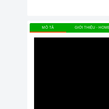
MÔ TẢ
GIỚI THIỆU - HOM