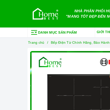
NHÀ PHÂN PHỐI H
"MANG TỐT ĐẸP ĐẾN N
GIỚI TH
DANH MỤC SẢN PHẨM
Trang chủ
Bếp Điện Từ Chính Hãng, Bảo Hành