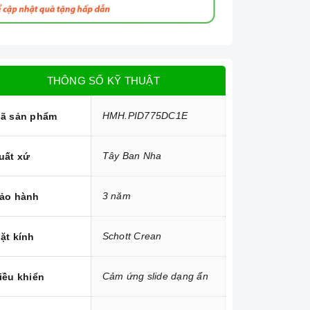
THÔNG SỐ KỸ THUẬT
HMH.PID775DC1E
ã sản phẩm
Tây Ban Nha
uất xứ
3 năm
ảo hành
Schott Crean
ặt kính
Cảm ứng slide dạng ẩn
iều khiển