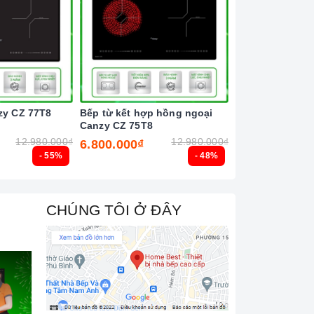
zy CZ 77T8
Bếp từ kết hợp hồng ngoại
Bếp từ đôi Latin
Canzy CZ 75T8
12.980.000₫
12.980.000₫
6.800.000₫
6.500.000₫
- 55%
- 48%
CHÚNG TÔI Ở ĐÂY