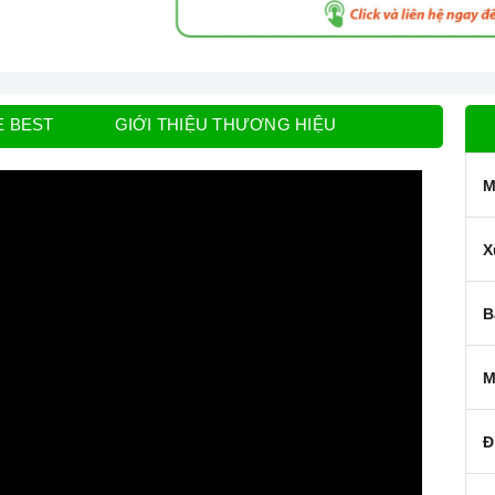
E BEST
GIỚI THIỆU THƯƠNG HIỆU
M
X
B
M
Đ