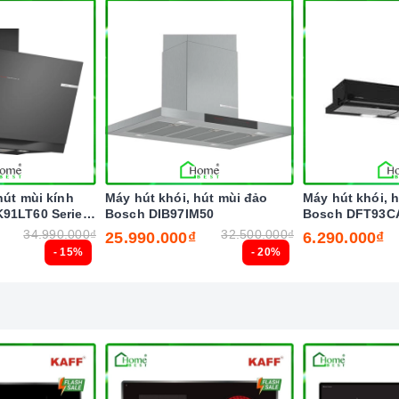
 gia nhiệt.
hút mùi kính
Máy hút khói, hút mùi đảo
Máy hút khói, 
91LT60 Series
Bosch DIB97IM50
Bosch DFT93C
34.990.000₫
32.500.000₫
25.990.000₫
6.290.000₫
- 15%
- 20%
 nghệ hiện đại