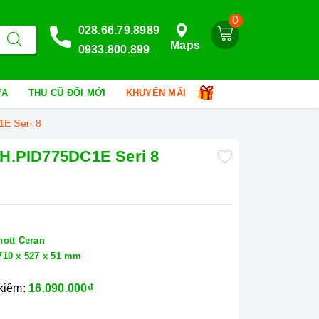
0
028.66.79.8989
Maps
0933.800.899
HỮA
THU CŨ ĐỔI MỚI
KHUYẾN MÃI
E Seri 8
H.PID775DC1E Seri 8
hott Ceran
710 x 527 x 51 mm
 kiệm:
16.090.000₫