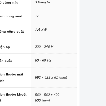
3 Vùng từ
ố vùng nấu
17
ức công suất
7.4 kW
ổng công suất
220 - 240 V
iện áp
50 - 60 Hz
ần suất
ích thước mặt
592 x 522 x 51
(mm)
ính
ích thước khoét
560 - 562 x 490 -
500
(mm)
á