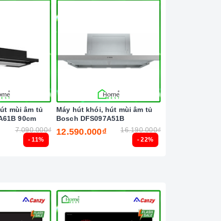
hút mùi âm tủ
Máy hút khói, hút mùi âm tủ
Máy rửa chén bá
A61B 90cm
Bosch DFS097A51B
Bosch SMS8ZDI8
7.090.000₫
16.190.000₫
12.590.000₫
30.990.000₫
- 11%
- 22%