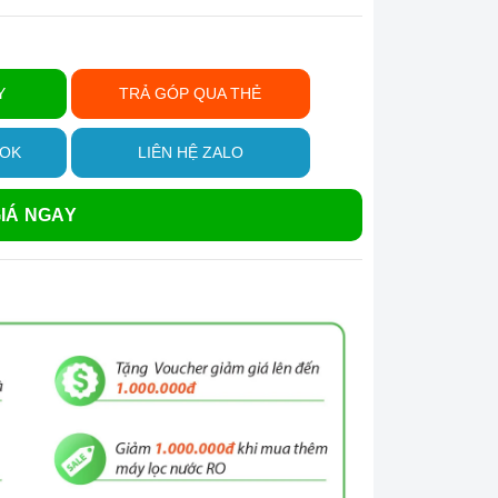
Y
TRẢ GÓP QUA THẺ
OOK
LIÊN HỆ ZALO
IÁ NGAY