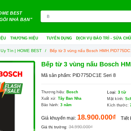
OME BEST
GÔI NHÀ BẠN"
IỆU
THƯƠNG HIỆU
TUYỂN DỤNG
DỊCH VỤ BẢO TRÌ - SỬA C
 Uy Tín | HOME BEST
Bếp từ 3 vùng nấu Bosch HMH.PID775DC1
Bếp từ 3 vùng nấu Bosch HM
Mã sản phẩm:
PID775DC1E Seri 8
Thương hiệu:
Bosch
Loại:
3 từ
Xuất xứ:
Tây Ban Nha
Mặt kính:
Sc
Bảo hành:
3 năm
Kích thước:
18.900.000₫
Giá khuyến mại:
Tiết
34.990.000₫
Giá thị trường: