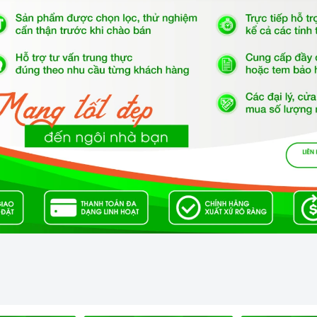
 Ceran chịu lực, chịu nhiệt
iện năng.