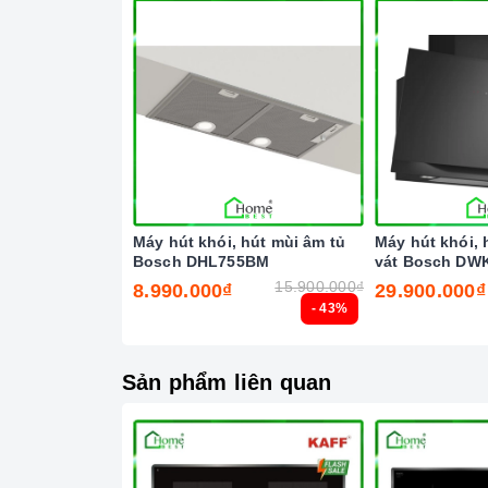
Công nghệ điều khiển "TouchSelect" với 17 mức
Máy hút khói, hút mùi âm tủ
Máy hút khói, 
Bosch DHL755BM
vát Bosch DWK
8
15.900.000₫
8.990.000₫
29.900.000₫
- 43%
Sản phẩm liên quan
Công
Tính năng vượt trội