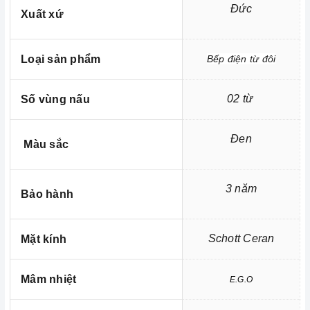
Đức
Xuất xứ
Loại sản phẩm
Bếp điện từ đôi
02 từ
Số vùng nấu
Thiết kế sang trọng, chịu lực chịu nhiệt tốt
2. Các chức năng, hệ thống trên
Bếp điện từ đôi Canzy CZ-
Đen
Màu sắc
999DHG
1. Chức năng Booster
3 năm
Bảo hành
Schott Ceran
Mặt kính
Mâm nhiệt
E.G.O