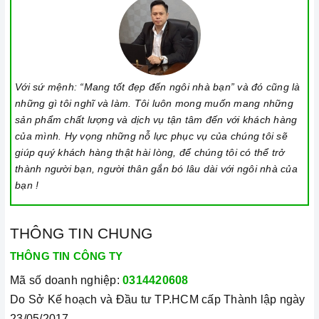
Với sứ mệnh: “Mang tốt đẹp đến ngôi nhà bạn” và đó cũng là
những gì tôi nghĩ và làm. Tôi luôn mong muốn mang những
sản phẩm chất lượng và dịch vụ tận tâm đến với khách hàng
của mình. Hy vọng những nỗ lực phục vụ của chúng tôi sẽ
giúp quý khách hàng thật hài lòng, để chúng tôi có thể trở
thành người bạn, người thân gắn bó lâu dài với ngôi nhà của
Tính năng an toàn
bạn !
Chức năng Child Lock (Khóa trẻ em - Khóa bảng điều
khiển)
THÔNG TIN CHUNG
Khi khởi động chức năng này thì hệ thống cảm ứng sẽ bị
THÔNG TIN CÔNG TY
vô hiệu hóa. Khi bảng điều khiển bị khóa có nghĩa ngay
Mã số doanh nghiệp:
0314420608
cả nút nguồn cũng không thể chạm để tắt. Nhưng nếu rút
Do Sở Kế hoạch và Đầu tư TP.HCM cấp Thành lập ngày
nguồn điện ngay khi bếp đang hoạt động không tốt cho
23/05/2017