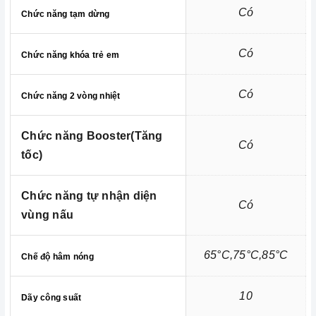
từ chính là đẩy nhanh thời gian nấu. Với chức năng này,
Có
Chức năng tạm dừng
thời gian đun nấu thậm chí được đẩy nhanh hơn tới
50%.
Có
Chức năng khóa trẻ em
2. Cảm biến chống tràn
Có
Chức năng 2 vòng nhiệt
Chức năng Booster(Tăng
Có
tốc)
Chức năng tự nhận diện
Có
vùng nấu
65°C,75°C,85°C
Chế độ hâm nóng
Tính năng chống tràn
được đặt ở bảng điều khiển của
Cảm biến chống tràn
10
Dãy công suất
bếp từ
, dưới bề mặt kính. Khi nước tràn xuống mặt bếp,