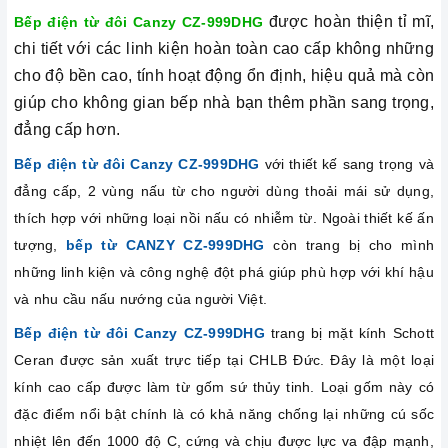
được hoàn thiện tỉ mĩ,
Bếp điện từ đôi Canzy CZ-999DHG
chi tiết với các linh kiện hoàn toàn cao cấp không những
cho độ bền cao, tính hoạt động ổn định, hiệu quả mà còn
giúp cho không gian bếp nhà bạn thêm phần sang trọng,
đẳng cấp hơn.
Bếp điện từ đôi Canzy CZ-999DHG
với thiết kế sang trọng và
đẳng cấp, 2 vùng nấu từ cho người dùng thoải mái sử dụng,
thích hợp với những loại nồi nấu có nhiễm từ. Ngoài thiết kế ấn
tượng,
bếp từ CANZY CZ-999DHG
còn trang bị cho mình
những linh kiện và công nghệ đột phá giúp phù hợp với khí hậu
và nhu cầu nấu nướng của người Việt.
Bếp điện từ đôi Canzy CZ-999DHG
trang bị mặt kính Schott
Ceran được sản xuất trực tiếp tại CHLB Đức. Đây là một loại
kính cao cấp được làm từ gốm sứ thủy tinh. Loại gốm này có
đặc điểm nổi bật chính là có khả năng chống lại những cú sốc
nhiệt lên đến 1000 độ C, cứng và chịu được lực va đập mạnh,