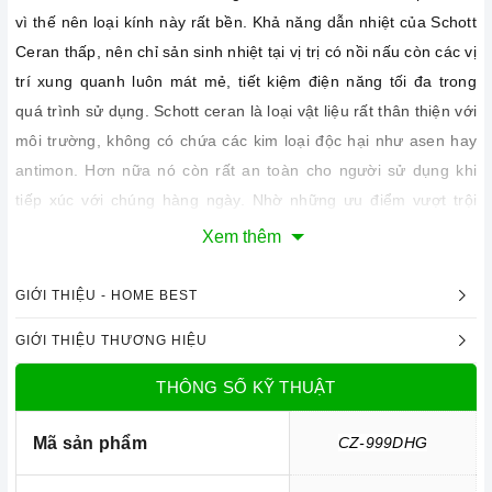
vì thế nên loại kính này rất bền. Khả năng dẫn nhiệt của Schott
Ceran thấp, nên chỉ sản sinh nhiệt tại vị trị có nồi nấu còn các vị
trí xung quanh luôn mát mẻ, tiết kiệm điện năng tối đa trong
quá trình sử dụng. Schott ceran là loại vật liệu rất thân thiện với
môi trường, không có chứa các kim loại độc hại như asen hay
antimon. Hơn nữa nó còn rất an toàn cho người sử dụng khi
tiếp xúc với chúng hàng ngày. Nhờ những ưu điểm vượt trội
này mà rất nhiều thương hiệu bếp nổi tiếng đều sử dụng mặt
Xem thêm
kính mang thương hiệu này trong việc sản xuất các dòng bếp
điện từ cao cấp.
GIỚI THIỆU - HOME BEST
GIỚI THIỆU THƯƠNG HIỆU
THÔNG SỐ KỸ THUẬT
Mã sản phẩm
CZ-999DHG