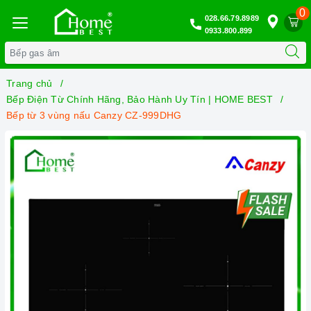
0
028.66.79.8989
0933.800.899
Trang chủ
Bếp Điện Từ Chính Hãng, Bảo Hành Uy Tín | HOME BEST
Bếp từ 3 vùng nấu Canzy CZ-999DHG