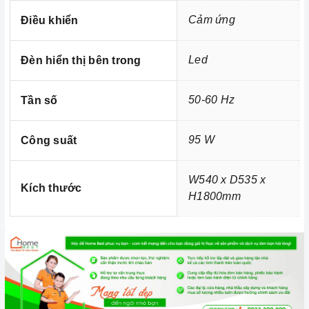
bận rộn đối với những người nội trợ vừa phải làm nhiều
Cảm ứng
Điều khiển
công việc lại còn chăm sóc cho bữa ăn của gia đình
mình.
Led
Đèn hiển thị bên trong
50-60 Hz
Tần số
95 W
Công suất
W540 x D535 x
Kích thước
H1800mm