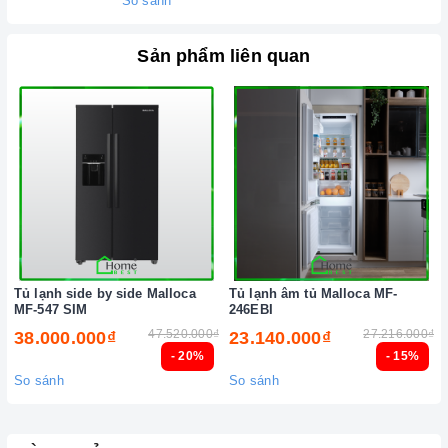
So sánh
Sản phẩm liên quan
Tủ lạnh side by side Malloca
Tủ lạnh âm tủ Malloca MF-
MF-547 SIM
246EBI
47.520.000₫
27.216.000₫
38.000.000₫
23.140.000₫
- 20%
- 15%
So sánh
So sánh