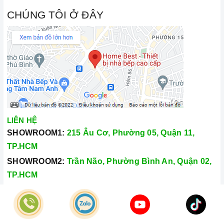
CHÚNG TÔI Ở ĐÂY
LIÊN HỆ
SHOWROOM1:
215 Âu Cơ, Phường 05, Quận 11,
TP.HCM
SHOWROOM2:
Trần Não, Phường Bình An, Quận 02,
TP.HCM
Hotline:
028.66.79.8989
Khiếu nại:
0933.800.899