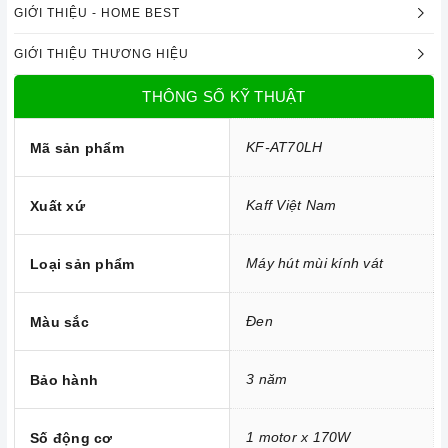
tăng thêm vẻ sang trọng cho gian bếp của bạn.
GIỚI THIỆU - HOME BEST
GIỚI THIỆU THƯƠNG HIỆU
THÔNG SỐ KỸ THUẬT
KF-AT70LH
Mã sản phẩm
Kaff Việt Nam
Xuất xứ
Máy hút mùi kính vát
Loại sản phẩm
Đen
Màu sắc
3 năm
Bảo hành
Công nghệ hiện đại
Công suất hút tối đa 1000m3/h
1 motor x 170W
Số động cơ