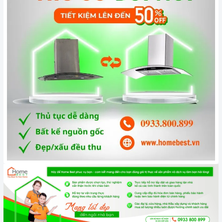
Tầm 2 tháng bạn nên vệ sinh lưới lọc 1 lần. Nên bảo dưỡng
máy 12 tháng 1 lần cũng là cách để máy hoạt động tốt hơn.
3. Tại sao nên chọn mua sản phẩm tại Home Best?
Cam kết hàng chính hãng:
Chúng tôi cam kết cung cấp sản
phẩm chính hãng 100%, có nguồn gốc, xuất xứ và chứng từ
rõ ràng.
Chế độ hỗ trợ bảo hành linh hoạt:
Hướng dẫn sử dụng,
lắp đặt, chế độ bảo hành chính hãng, hậu mãi chuyên
nghiệp, đảm bảo rằng quý khách sẽ có trải nghiệm tuyệt vời
và không gặp bất kỳ khó khăn nào trong quá trình sử dụng
sản phẩm.
Vận chuyển lắp đặt nhanh chóng:
Đội ngũ tư vấn viên,
nhân viên và kỹ thuật viên chuyên nghiệp, tận tâm sẽ đồng
hành cùng quý khách trong quá trình mua sắm và sử dụng
sản phẩm.