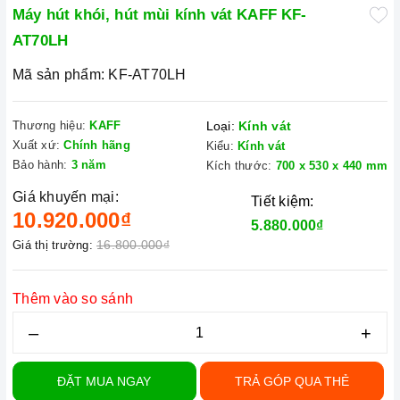
Máy hút khói, hút mùi kính vát KAFF KF-
AT70LH
Mã sản phẩm:
KF-AT70LH
Thương hiệu:
KAFF
Loại:
Kính vát
Xuất xứ:
Chính hãng
Kiểu:
Kính vát
Bảo hành:
3 năm
Kích thước:
700 x 530 x 440 mm
Giá khuyến mại:
Tiết kiệm:
10.920.000₫
5.880.000₫
16.800.000₫
Giá thị trường:
Thêm vào so sánh
–
+
ĐẶT MUA NGAY
TRẢ GÓP QUA THẺ