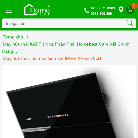
0
028.66.79.8989
0933.800.899
Trang chủ
Máy hút khói KAFF | Nhà Phân Phối Homebest Cam Kết Chính
Hãng
Máy hút khói, hút mùi kính vát KAFF KF-AT70LH