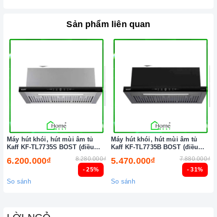
Sản phẩm liên quan
Máy hút khói, hút mùi âm tủ
Máy hút khói, hút mùi âm tủ
Kaff KF-TL7735S BOST (điều
Kaff KF-TL7735B BOST (điều
khiển cảm biến vẫy tay)
khiển cảm biến vẫy tay)
8.280.000₫
7.880.000₫
6.200.000₫
5.470.000₫
- 25%
- 31%
So sánh
So sánh