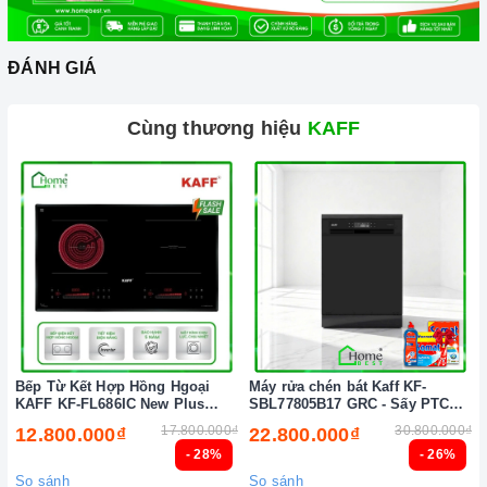
ĐÁNH GIÁ
Cùng thương hiệu
KAFF
Đến với
Home Best
, chúng tôi tự hào cung cấp đến khách hàng
đa dạng các dòng
máy hút khói KAFF
nổi tiếng, cam kết về
chất lượng và nguồn gốc sản phẩm chính hãng. Chúng tôi tự
tin mang đến cho quý khách hàng dịch vụ chăm sóc khách
hàng tận tâm và chính sách bảo hành, hậu mãi chuyên nghiệp
nhất.
Xem thêm tại đây:
Home Best Care - Trung tâm bảo trì, sửa
chữa thiết bị nhà bếp cao cấp
Bếp Từ Kết Hợp Hồng Hgoại
Máy rửa chén bát Kaff KF-
KAFF KF-FL686IC New Plus
SBL77805B17 GRC - Sấy PTC
(New 2026)
Tự động (New 2026)
17.800.000₫
30.800.000₫
12.800.000₫
22.800.000₫
- 28%
- 26%
So sánh
So sánh