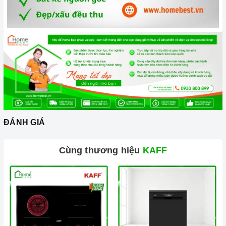
Đến với
Home Best
, chúng tôi tự hào cung cấp đến khách hàng
đa dạng các dòng
máy hút khói KAFF
nổi tiếng, cam kết về
chất lượng và nguồn gốc sản phẩm chính hãng. Chúng tôi tự
tin mang đến cho quý khách hàng dịch vụ chăm sóc khách
hàng tận tâm và chính sách bảo hành, hậu mãi chuyên nghiệp
nhất.
ĐÁNH GIÁ
Xem thêm tại đây:
Home Best Care - Trung tâm bảo trì, sửa
chữa thiết bị nhà bếp cao cấp
Cùng thương hiệu
KAFF