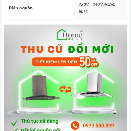
220V - 240V AC/50 -
3. Tại sao nên chọn mua sản phẩm tại Home Best?
Điện nguồn
60Hz
Cam kết hàng chính hãng:
Chúng tôi cam kết cung cấp sản
phẩm chính hãng 100%, có nguồn gốc, xuất xứ và chứng từ
rõ ràng.
Chế độ hỗ trợ bảo hành linh hoạt:
Hướng dẫn sử dụng,
lắp đặt, chế độ bảo hành chính hãng, hậu mãi chuyên
nghiệp, đảm bảo rằng quý khách sẽ có trải nghiệm tuyệt vời
và không gặp bất kỳ khó khăn nào trong quá trình sử dụng
sản phẩm.
Vận chuyển lắp đặt nhanh chóng:
Đội ngũ tư vấn viên,
nhân viên và kỹ thuật viên chuyên nghiệp, tận tâm sẽ đồng
hành cùng quý khách trong quá trình mua sắm và sử dụng
sản phẩm.