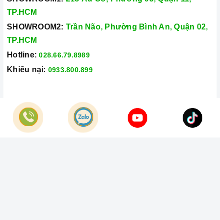
TP.HCM
SHOWROOM2:
Trần Não, Phường Bình An, Quận 02,
TP.HCM
Hotline:
028.66.79.8989
Khiếu nại:
0933.800.899
© Bản quyền thuộc về
Công Ty TNHH Home Best Việt Nam
Cung cấp bởi
Sapo