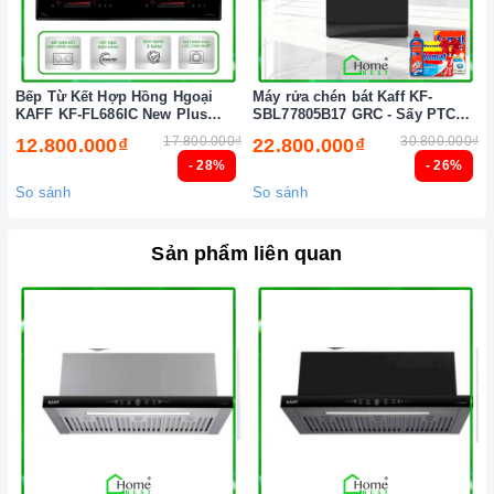
Bếp Từ Kết Hợp Hồng Hgoại
Máy rửa chén bát Kaff KF-
KAFF KF-FL686IC New Plus
SBL77805B17 GRC - Sấy PTC
(New 2026)
Tự động (New 2026)
17.800.000₫
30.800.000₫
12.800.000₫
22.800.000₫
- 28%
- 26%
So sánh
So sánh
Sản phẩm liên quan