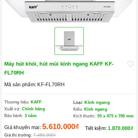
Máy hút khói, hút mùi kính ngang KAFF KF-
FL70RH
Mã sản phẩm:
KF-FL70RH
Thương hiệu:
KAFF
Loại:
Kính ngang
Xuất xứ:
Chính hãng
Kiểu:
Kính ngang
Bảo hành:
3 năm
Kích thước:
55 x 475 x 700 mm
5.610.000₫
Giá khuyến mại:
Tiết kiệm:
1.870.000₫
7.480.000₫
Giá thị trường: