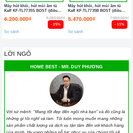
Máy hút khói, hút mùi âm tủ
Máy hút khói, hút mùi âm tủ
Kaff KF-TL7735S BOST (điều
Kaff KF-TL7735B BOST (điều
khiển cảm biến vẫy tay)
khiển cảm biến vẫy tay)
8.280.000₫
7.880.000₫
6.200.000₫
5.470.000₫
- 25%
- 31%
So sánh
So sánh
LỜI NGỎ
HOME BEST - MR. DUY PHƯƠNG
Với sứ mệnh: “Mang tốt đẹp đến ngôi nhà bạn” và đó cũng là
những gì tôi nghĩ và làm. Tôi luôn mong muốn mang những
sản phẩm chất lượng và dịch vụ tận tâm đến với khách hàng
của mình. Hy vọng những nỗ lực phục vụ của chúng tôi sẽ