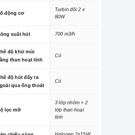
Turbin đôi 2 x
ố động cơ
80W
700 m3/h
ông suất hút
hế độ khử mùi
Có
ằng than hoạt tính
hế độ hút đẩy ra
Có
goài qua ống thoát
3 lớp nhôm + 2
ộ lọc mỡ
lớp than hoạt
tính
Halogen 2x15W
èn chiếu sáng