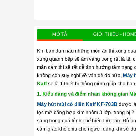
MÔ TẢ
GIỚI THIỆU - HOM
Khi bạn đun nấu những món ăn thì xung quan
xung quanh bếp sẽ ám vàng trông rất là tệ,
mẫn cảm thì sẽ rất dễ ảnh hưởng tâm trạng
không còn suy nghĩ về vấn đề đó nữa,
Máy h
Kaff
sẽ là 1 thiết bị thông minh giúp cho bạ
1. Kiểu dáng và điểm nhấn không gian
Má
Máy hút mùi cổ điển Kaff KF-703B
được là
lọc mỡ bằng hợp kim nhôm 3 lớp, trang bị 2
sáng trong quá trình chế biến thức ăn. Độ ồ
cảm giác khó chịu cho người dùng khi sử d