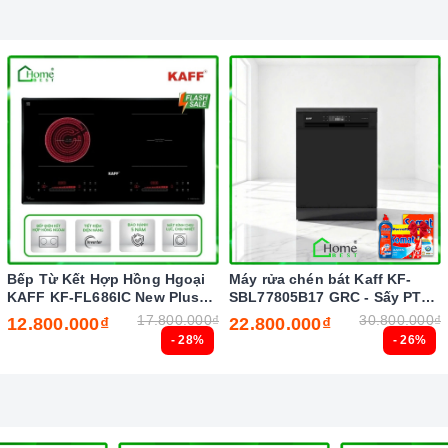
Bếp Từ Kết Hợp Hồng Hgoại
Máy rửa chén bát Kaff KF-
KAFF KF-FL686IC New Plus
SBL77805B17 GRC - Sấy PTC
(New 2026)
Tự động (New 2026)
17.800.000₫
30.800.000₫
12.800.000₫
22.800.000₫
- 28%
- 26%