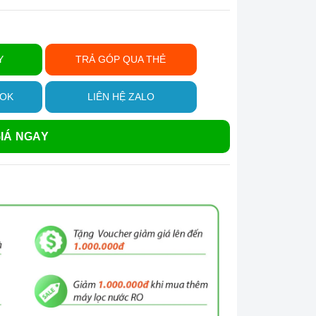
Y
TRẢ GÓP QUA THẺ
OOK
LIÊN HỆ ZALO
IÁ NGAY