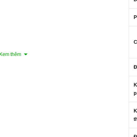
P
C
Xem thêm
Đ
K
p
nh minh họa
mùi cổ điển Kaff KF-703B
K
thước 700 x 140 x 500mm trang bị hai động cơ công
t
m 3 tốc độ hút khác nhau giúp người dùng có sự lựa
hống điều khiển bằng nút nhấn đơn giản trực quan dể
Đ