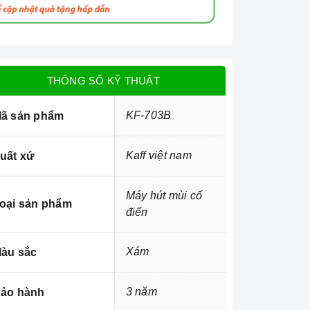
THÔNG SỐ KỸ THUẬT
KF-703B
ã sản phẩm
Kaff việt nam
uất xứ
Máy hút mùi cổ
oại sản phẩm
điển
Xám
àu sắc
3 năm
ảo hành