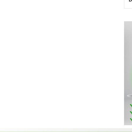
gian bếp nhờ màu xám sang trọng.
chế độ hút khử mùi bằng than hoạt tính và hút đẩy ra
120mm, giúp cho không gian bếp của gia đình bạn
ược những căn bệnh liên quan đến đường hô hấp do
ế biến thức ăn.
hút mùi cổ điển Kaff KF-703B
xứng đáng là một
nhất của người nội trợ, là vật dụng không thể trong
 trong cuộc sống đầy năng động và luôn bận rộn đối với
g việc lại còn chăm sóc cho bữa ăn của gia đình mình.