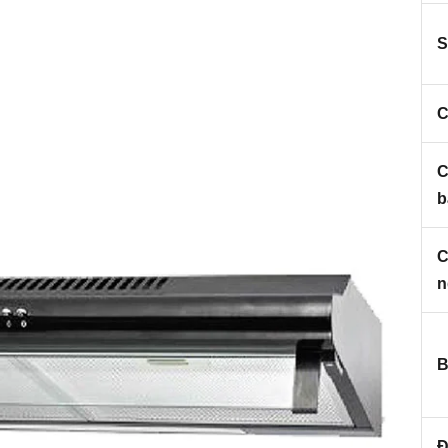
S
C
C
b
C
n
B
Đ