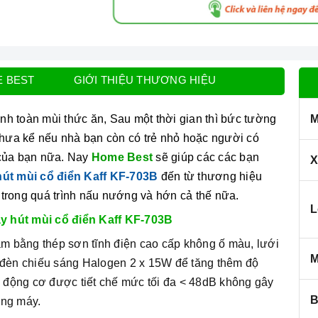
E BEST
GIỚI THIỆU THƯƠNG HIỆU
h toàn mùi thức ăn, Sau một thời gian thì bức tường
M
 chưa kể nếu nhà bạn còn có trẻ nhỏ hoặc người có
 của bạn nữa. Nay
Home Best
sẽ giúp các các bạn
X
út mùi cổ điển Kaff KF-703B
đến từ thương hiệu
n trong quá trình nấu nướng và hớn cả thế nữa.
L
y hút mùi cổ điển Kaff KF-703B
m bằng thép sơn tĩnh điện cao cấp không ố màu, lưới
M
 đèn chiếu sáng Halogen 2 x 15W để tăng thêm độ
n động cơ được tiết chế mức tối đa < 48dB không gây
B
ụng máy.