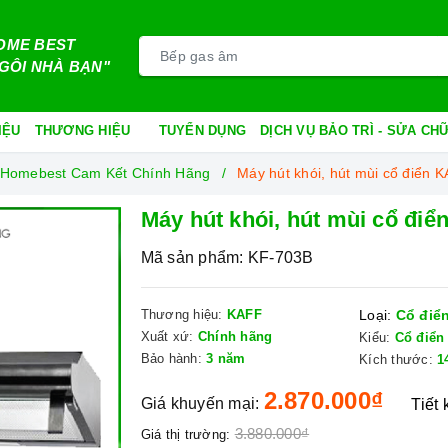
OME BEST
GÔI NHÀ BẠN"
IỆU
THƯƠNG HIỆU
TUYỂN DỤNG
DỊCH VỤ BẢO TRÌ - SỬA C
i Homebest Cam Kết Chính Hãng
Máy hút khói, hút mùi cổ điển
Máy hút khói, hút mùi cổ đi
Mã sản phẩm:
KF-703B
Thương hiệu:
KAFF
Loại:
Cổ điể
Xuất xứ:
Chính hãng
Kiểu:
Cổ điển
Bảo hành:
3 năm
Kích thước:
1
2.870.000₫
Giá khuyến mại:
Tiết
3.880.000₫
Giá thị trường: