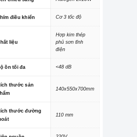
Cơ 3 tốc độ
hím điều khiển
Hợp kim thép
hất liệu
phủ sơn tĩnh
điện
<48 dB
ộ ồn tối đa
ích thước sản
140x550x700mm
hẩm
ích thước đường
110 mm
hoát
220V
iện nguồn