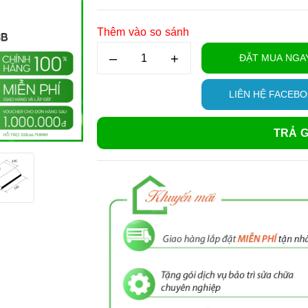
Thêm vào so sánh
–
+
ĐẶT MUA NGA
LIÊN HỆ FACEB
TRẢ G