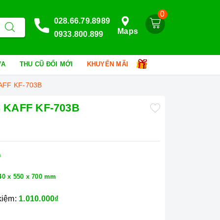
0
028.66.79.8989
Maps
0933.800.899
HỮA
THU CŨ ĐỔI MỚI
KHUYẾN MÃI
 KAFF KF-703B
ển KAFF KF-703B
n
40 x 550 x 700 mm
 kiệm:
1.010.000₫