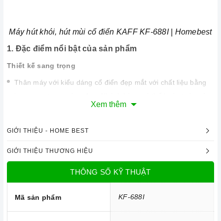
Máy hút khói, hút mùi cổ điển KAFF KF-688I | Homebest
1. Đặc điểm nổi bật của sản phẩm
Thiết kế sang trọng
Thân máy với kiểu dáng cổ điển đẹp mắt với chất liệu bằng
inox sang trọng sáng đẹp. Khách hàng có thể hoàn toàn yên
Xem thêm
tâm về độ an toàn của máy.
Với kích thước 140 x 480 x 336 x 600 mm, máy có thể kết
GIỚI THIỆU - HOME BEST
hợp với rất nhiều kiểu bếp vì hầu hết các bếp đều có kích
GIỚI THIỆU THƯƠNG HIỆU
thước tương xứng. Máy phù hợp với những không gian rộng
rãi sẽ tăng thêm vẻ sang trọng cho gian bếp của bạn.
THÔNG SỐ KỸ THUẬT
KF-688I
Mã sản phẩm
Kích thước máy hút khói, hút mùi cổ điển KAFF KF-688I |