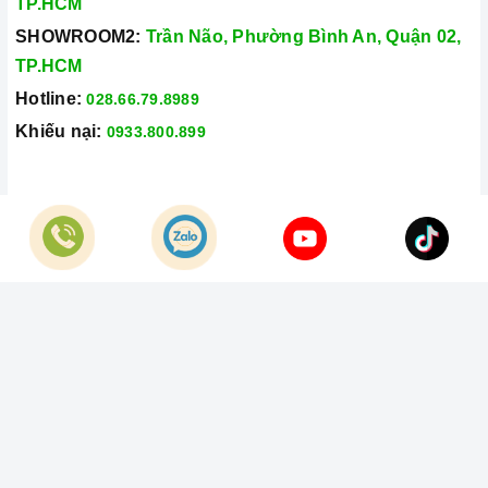
TP.HCM
SHOWROOM2:
Trần Não, Phường Bình An, Quận 02,
TP.HCM
Hotline:
028.66.79.8989
Khiếu nại:
0933.800.899
© Bản quyền thuộc về
Công Ty TNHH Home Best Việt Nam
Cung cấp bởi
Sapo