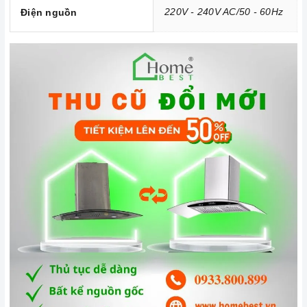
tốc độ cao nhất tức đối với những món ăn không chứa dầu
220V - 240V AC/50 - 60Hz
Điện nguồn
mỡ như các món luộc bạn chỉ cần để máy ở mức công suất
thấp, với những món chứa nhiều dầu mỡ như: chiên, xào,
rán hoặc những món nặng mùi như giả cày thì bạn mới cần
sử dụng
máy hút mùi
ở cấp độ cao.
Tầm 2 tháng bạn nên vệ sinh lưới lọc 1 lần. Nên bảo dưỡng
máy 12 tháng 1 lần cũng là cách để máy hoạt động tốt hơn.
3. Tại sao nên chọn mua sản phẩm tại Home Best?
Cam kết hàng chính hãng:
Chúng tôi cam kết cung cấp sản
phẩm chính hãng 100%, có nguồn gốc, xuất xứ và chứng từ
rõ ràng.
Chế độ hỗ trợ bảo hành linh hoạt:
Hướng dẫn sử dụng,
lắp đặt, chế độ bảo hành chính hãng, hậu mãi chuyên
nghiệp, đảm bảo rằng quý khách sẽ có trải nghiệm tuyệt vời
và không gặp bất kỳ khó khăn nào trong quá trình sử dụng
sản phẩm.
Vận chuyển lắp đặt nhanh chóng:
Đội ngũ tư vấn viên,