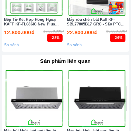
chữa thiết bị nhà bếp cao cấp
Bếp Từ Kết Hợp Hồng Hgoại
Máy rửa chén bát Kaff KF-
KAFF KF-FL686IC New Plus
SBL77805B17 GRC - Sấy PTC
(New 2026)
Tự động (New 2026)
17.800.000₫
30.800.000₫
12.800.000₫
22.800.000₫
- 28%
- 26%
So sánh
So sánh
Sản phẩm liên quan
Máy hút khói, hút mùi âm tủ
Máy hút khói, hút mùi âm tủ