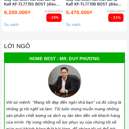
Kaff KF-TL7735S BOST (điều
Kaff KF-TL7735B BOST (điều
khiển cảm biến vẫy tay)
khiển cảm biến vẫy tay)
8.280.000₫
7.880.000₫
6.200.000₫
5.470.000₫
- 25%
- 31%
So sánh
So sánh
LỜI NGỎ
HOME BEST - MR. DUY PHƯƠNG
Với sứ mệnh: “Mang tốt đẹp đến ngôi nhà bạn” và đó cũng là
những gì tôi nghĩ và làm. Tôi luôn mong muốn mang những
sản phẩm chất lượng và dịch vụ tận tâm đến với khách hàng
của mình. Hy vọng những nỗ lực phục vụ của chúng tôi sẽ
giúp quý khách hàng thật hài lòng, để chúng tôi có thể trở