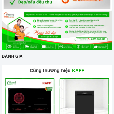
nhân viên và kỹ thuật viên chuyên nghiệp, tận tâm sẽ đồng
hành cùng quý khách trong quá trình mua sắm và sử dụng
sản phẩm.
ĐÁNH GIÁ
Đến với Home Best, chúng tôi tự hào cung cấp đến khách hàng
Cùng thương hiệu
KAFF
đa dạng
các dòng máy hút khói KAFF
nổi tiếng, cam kết về
chất lượng và nguồn gốc sản phẩm chính hãng. Chúng tôi tự
tin mang đến cho quý khách hàng dịch vụ chăm sóc khách
hàng tận tâm và chính sách bảo hành, hậu mãi chuyên nghiệp
nhất.
Xem thêm tại đây:
Home Best Care - Trung tâm bảo trì, sửa