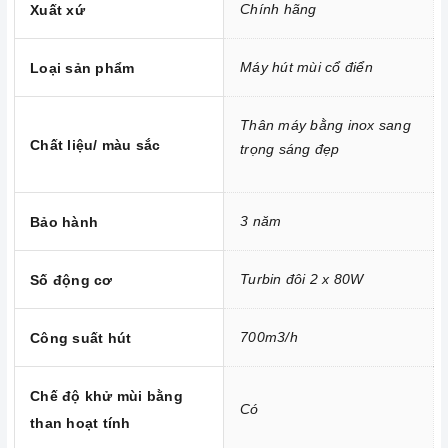
Homebest
Chính hãng
Xuất xứ
Công nghệ hiện đại
Máy hút mùi cổ điển
Loại sản phẩm
Công suất hút khỏe, động cơ Turbin đôi 2 x 80W
Máy hút mùi
hoạt động dựa trên nguyên tắc của quạt thông
Thân máy bằng inox sang
gió kết hợp với các màng lọc.
Máy
thường bao gồm các bộ
Chất liệu/ màu sắc
trọng sáng đẹp
phận cơ bản như: lớp toa inox bên ngoài, hệ thống dẫn khí,
lưới lọc, quạt hút, đèn chiếu sáng, bảng điều khiển tốc độ
hút.
3 năm
Bảo hành
Hệ thống đèn chiếu sáng của máy gồm đèn LED 2 x 15W dài
có tác dụng chiếu sáng và làm cho công việc nấu ăn thêm
Turbin đôi 2 x 80W
Số động cơ
thuận lợi.
Chức năng an toàn
700m3/h
Công suất hút
Máy hút khói KAFF KF-688
sử dụng phương pháp hút mùi
trực tiếp tức mùi được đẩy ra ngoài theo đường ống
Chế độ khử mùi bằng
Có
thoát
D120
. Đồng thời chức năng khử mùi bằng than hoạt
than hoạt tính
tính sẽ giúp cho không khí trong phòng bếp luôn sạch sẽ.