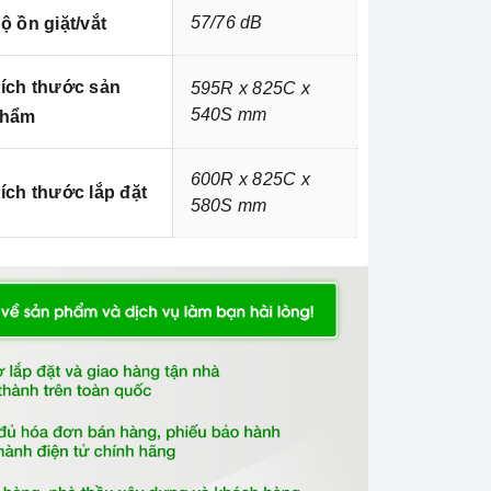
57/76 dB
ộ ồn giặt/vắt
ích thước sản
595R x 825C x
540S mm
hẩm
600R x 825C x
ích thước lắp đặt
580S mm