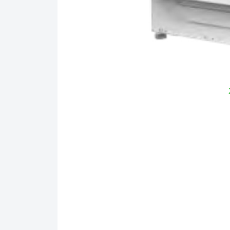
Ả
1. Kiểu dáng và điểm nhấn không gian
Máy gi
thuộc d
Máy giặt 8kg âm tủ Hafele HW-B60A
đủ các tính năng, bạn có thể giữ quần áo c
thời, máy giặt cửa trước lồng ngang này c
nhiều không gian sử dụng mà còn tăng thêm s
có vỏ m
Máy giặt 8kg âm tủ Hafele HW-B60A
giặt bằng thép chống gỉ sét cao đồng thời