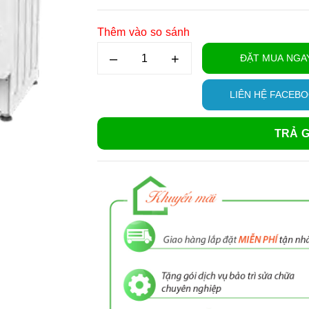
Thêm vào so sánh
–
+
ĐẶT MUA NGA
LIÊN HỆ FACEB
TRẢ G