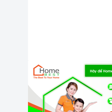
sinh được thực hiện dễ dàng hơn.
Hafele 
với gia đình có từ 4 đến 5 thành viên hoặc n
2. Các chức năng, hệ thống trên
Máy giặt 8kg
được tran
Máy giặt 8kg âm tủ Hafele HW-B60A
đó nổi bật nhất chế độ giặt sơ bộ và chế độ
màn hình Led hiển thị quá trình hoạt động 
chỉnh.
sử dụng
Máy giặt 8kg âm tủ Hafele HW-B60A
bền bỉ là động cơ không sử dụng chổi quét 
tiêu chuẩn tiết kiệm năng lượng: A+++ và có
trẻ nhỏ hiếu động.
Với những ưu điểm nổi bật như trên thì
Máy
những người bạn đồng hành thân thiết nhất
bếp của mỗi gia đình hiện nay, nhất là tr
những người nội trợ vừa phải làm nhiều côn