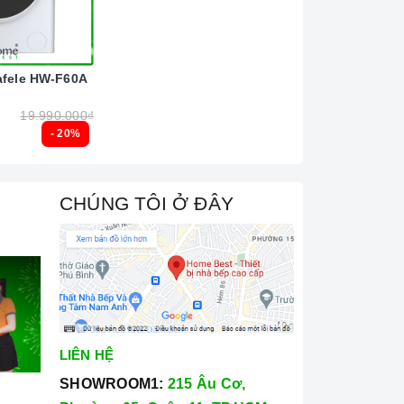
afele HW-F60A
19.990.000₫
- 20%
CHÚNG TÔI Ở ĐÂY
LIÊN HỆ
SHOWROOM1:
215 Âu Cơ,