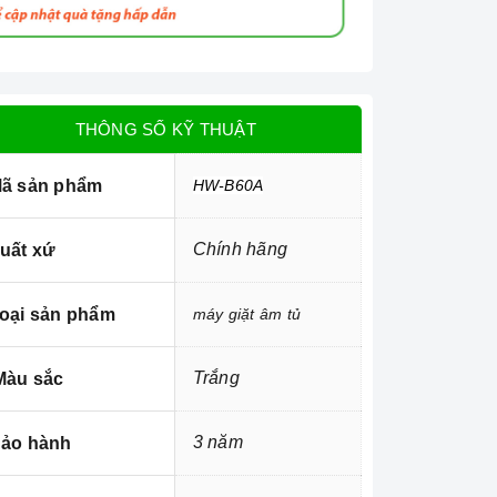
THÔNG SỐ KỸ THUẬT
ã sản phẩm
HW-B60A
Chính hãng
uất xứ
oại sản phẩm
máy giặt âm tủ
Trắng
àu sắc
3 năm
ảo hành