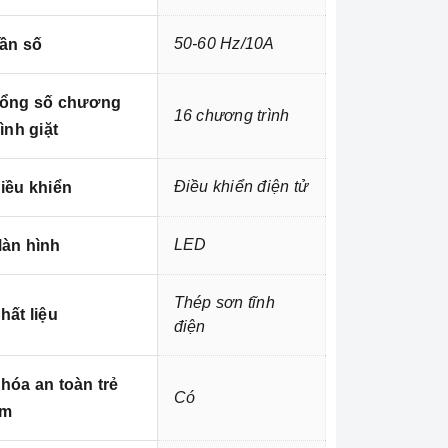
50-60 Hz/10A
ần số
ổng số chương
16 chương trình
rình giặt
Điều khiển điện tử
iều khiển
LED
àn hình
Thép sơn tĩnh
hất liệu
điện
hóa an toàn trẻ
Có
em