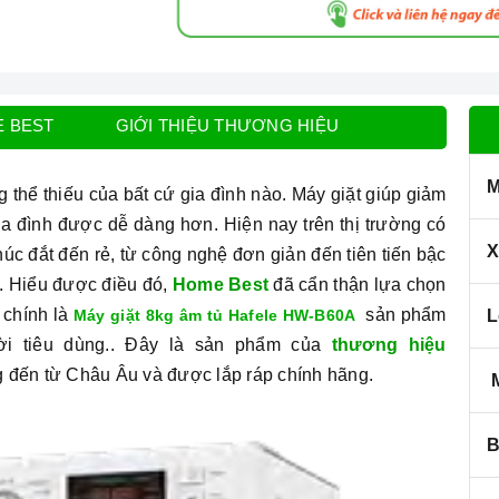
E BEST
GIỚI THIỆU THƯƠNG HIỆU
M
g thể thiếu của bất cứ gia đình nào. Máy giặt giúp
giảm
ia đình được dễ dàng hơn. Hiện nay trên thị trường có
X
úc đắt đến rẻ, từ công nghệ đơn giản đến tiên tiến bậc
u. Hiểu được điều đó,
Home Best
đã cẩn thận lựa chọn
 chính là
sản phẩm
Máy giặt 8kg âm tủ Hafele HW-B60A
L
ời tiêu dùng.. Đây là sản phẩm của
thương hiệu
ng đến từ Châu Âu và được lắp ráp chính hãng.
M
B