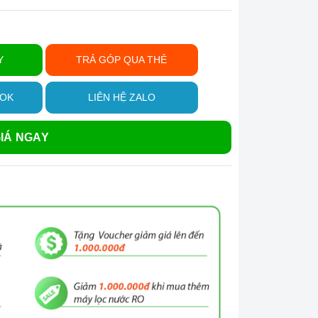
Y
TRẢ GÓP QUA THẺ
OOK
LIÊN HỆ ZALO
IÁ NGAY