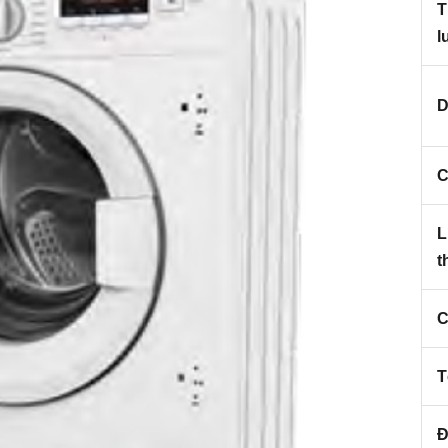
T
l
D
C
L
t
C
T
Đ