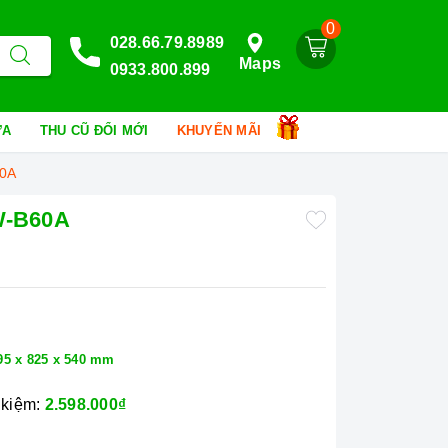
0
028.66.79.8989
Maps
0933.800.899
HỮA
THU CŨ ĐỔI MỚI
KHUYẾN MÃI
60A
HW-B60A
95 x 825 x 540 mm
 kiệm:
2.598.000₫