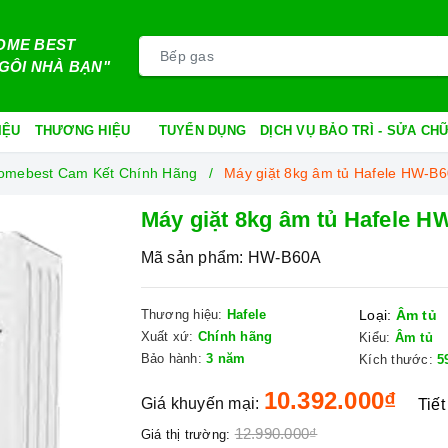
OME BEST
GÔI NHÀ BẠN"
IỆU
THƯƠNG HIỆU
TUYỂN DỤNG
DỊCH VỤ BẢO TRÌ - SỬA C
 Homebest Cam Kết Chính Hãng
Máy giặt 8kg âm tủ Hafele HW-B
Máy giặt 8kg âm tủ Hafele 
Mã sản phẩm:
HW-B60A
Thương hiệu:
Hafele
Loại:
Âm tủ
Xuất xứ:
Chính hãng
Kiểu:
Âm tủ
Bảo hành:
3 năm
Kích thước:
5
10.392.000₫
Giá khuyến mại:
Tiết
12.990.000₫
Giá thị trường: