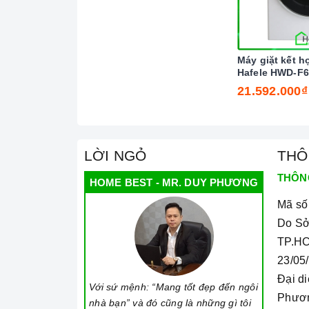
Máy giặt kết h
Hafele HWD-F
21.592.000₫
LỜI NGỎ
THÔ
THÔN
HOME BEST - MR. DUY PHƯƠNG
Mã số
Do Sở
Ả
TP.HC
23/05
Đại d
Với sứ mệnh: “Mang tốt đẹp đến ngôi
Phươ
nhà bạn” và đó cũng là những gì tôi