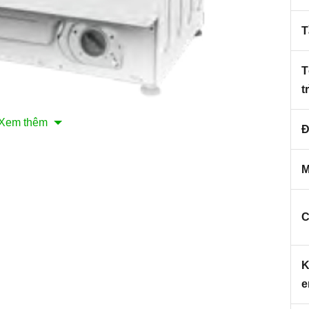
T
T
t
Xem thêm
Đ
nh minh họa
M
ặt 8kg âm tủ Hafele HW-B60A
òng máy giặt cửa trước lồng ngang được tích hợp đầy
C
ủa những người thân yêu luôn sáng đẹp, sạch sẽ. Đồng
ó thiết kế lắp âm tủ hết sức sang trọng, không chiếm
ự tiện nghi và hiện đại cho nội thất gia đình bạn.
K
àu trắng sang trọng bằng nhựa sơn tĩnh điện và lồng
 với các góc cạnh nhẵn bóng của máy còn giúp việc vệ