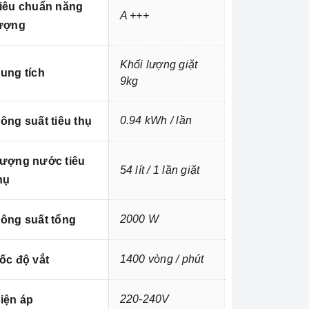
iêu chuẩn năng
A +++
ượng
Khối lượng giặt
ung tích
9kg
0.94 kWh / lần
ông suất tiêu thụ
ượng nước tiêu
54 lít / 1 lần giặt
hụ
2000 W
ông suất tổng
1400 vòng / phút
ốc độ vắt
220-240V
iện áp