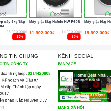
ợp sấy 9kg/6kg
Máy giặt 8kg Hafele HW-F60B
Máy giặt 9kg H
60A
26.990.000₫
14.990.000₫
11.992.000₫
15.992.000₫
- 20%
- 20%
NG TIN CHUNG
KÊNH SOCIAL
G TIN CÔNG TY
FANPAGE
 doanh nghiệp:
0314420608
 Kế hoạch và Đầu tư
nh minh họa
M cấp Thành lập ngày
/2017
iện pháp luật: Nguyễn Duy
ng
MẠNG XÃ HỘI