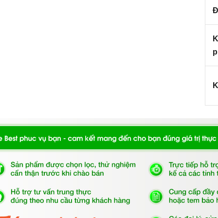
HW-B60A 538.91.080
có khối lượng giặt 8kg phù hợp
Đ
hững người ít có thời gian giặt hằng ngày.
 âm tủ Hafele HW-B60A
K
p
g bị núm vặn điều khiển với 16 chương trình giặt trong
 xả thêm đem lại sự thuận tiện cho người dùng. Máy có
của máy giúp cho người dùng dễ dàng quan sát và điều
K
 động cơ EcoSilence Drive tiên tiến vận hành êm ái,
nên yên tĩnh, tiết kiệm năng lượng. Máy hoạt động với
 chức năng khóa trẻ em an toàn cho những gia đình có
xứng đáng là một trong
 giặt 8kg âm tủ Hafele HW-B60A
 của người nội trợ, là vật dụng không thể trong gian
ong cuộc sống đầy năng động và luôn bận rộn đối với
g việc lại còn chăm sóc cho bữa ăn của gia đình mình.