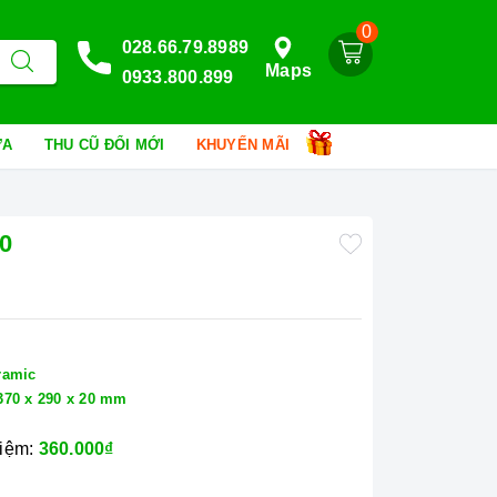
0
028.66.79.8989
Maps
0933.800.899
HỮA
THU CŨ ĐỔI MỚI
KHUYẾN MÃI
0
ramic
370 x 290 x 20 mm
kiệm:
360.000₫