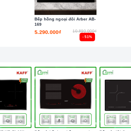
nh minh họa
Bếp hồng ngoại đôi Arber AB-
169
10.890.000₫
5.290.000₫
- 51%
cả khi tay ướt
 của bếp từ
inh của bếp điện từ hiện nay