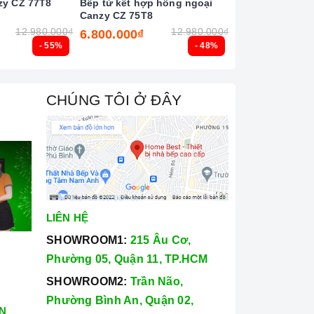
zy CZ 77T8
Bếp từ kết hợp hồng ngoại
Bếp từ đôi Latin
Canzy CZ 75T8
12.980.000₫
12.980.000₫
6.800.000₫
6.500.000₫
- 55%
- 48%
CHÚNG TÔI Ở ĐÂY
LIÊN HỆ
SHOWROOM1:
215 Âu Cơ,
Phường 05, Quận 11, TP.HCM
SHOWROOM2:
Trần Não,
Phường Bình An, Quận 02,
N