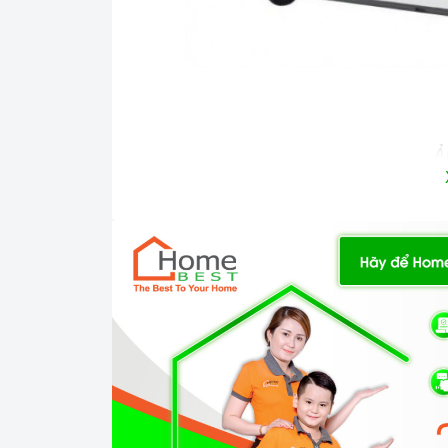
Ả
Số vùng nấu
Bếp gồm 1 vùng nấu từ
Thiết kế, chất liệu
Bếp điện từ đơn được thiết kế với màu đe
Bếp được trang bị mặt kính Ceramic, chịu lự
=> Xem thêm: phân biệt các loại mặt k