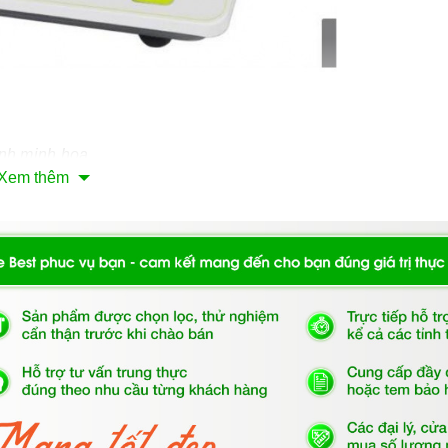
nh minh họa
Xem thêm
n chủ đạo.
c và chịu nhiệt tốt, dễ vệ sinh.
ính