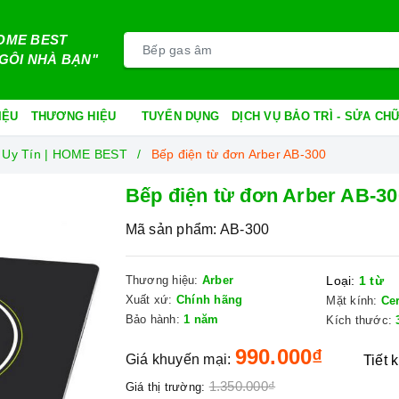
OME BEST
GÔI NHÀ BẠN"
IỆU
THƯƠNG HIỆU
TUYỂN DỤNG
DỊCH VỤ BẢO TRÌ - SỬA C
 Uy Tín | HOME BEST
Bếp điện từ đơn Arber AB-300
Bếp điện từ đơn Arber AB-30
Mã sản phẩm:
AB-300
Thương hiệu:
Arber
Loại:
1 từ
Xuất xứ:
Chính hãng
Mặt kính:
Ce
Bảo hành:
1 năm
Kích thước:
990.000₫
Giá khuyến mại:
Tiết 
1.350.000₫
Giá thị trường: