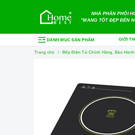
NHÀ PHÂN PHỐI H
"MANG TỐT ĐẸP ĐẾN N
GIỚI TH
DANH MỤC SẢN PHẨM
Trang chủ
Bếp Điện Từ Chính Hãng, Bảo Hành