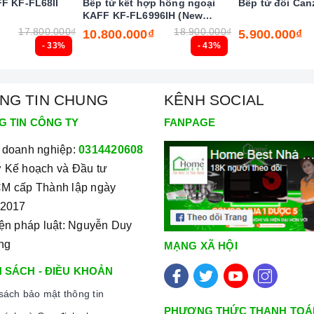
FF KF-FL68II
Bếp từ kết hợp hồng ngoại
Bếp từ đôi Can
KAFF KF-FL6996IH (New
2025)
17.800.000₫
18.900.000₫
10.800.000₫
5.900.000₫
- 33%
- 43%
NG TIN CHUNG
KÊNH SOCIAL
G TIN CÔNG TY
FANPAGE
 doanh nghiệp:
0314420608
 Kế hoạch và Đầu tư
M cấp Thành lập ngày
/2017
 nấu tương thích với tính chất mặt bếp: mặt bếp từ hay
iện pháp luật: Nguyễn Duy
ng
MẠNG XÃ HỘI
mặt bếp từ: sắt, thép không gỉ, gang, gang tráng men
 SÁCH - ĐIỀU KHOẢN
sách bảo mật thông tin
ừ: thủy tinh, đồng, nhôm, trừ khi đáy nồi có đặc tính
PHƯƠNG THỨC THANH TOÁ