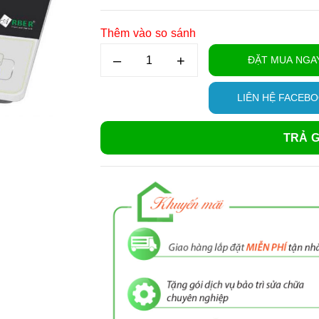
Thêm vào so sánh
–
+
ĐẶT MUA NGA
LIÊN HỆ FACEB
TRẢ G