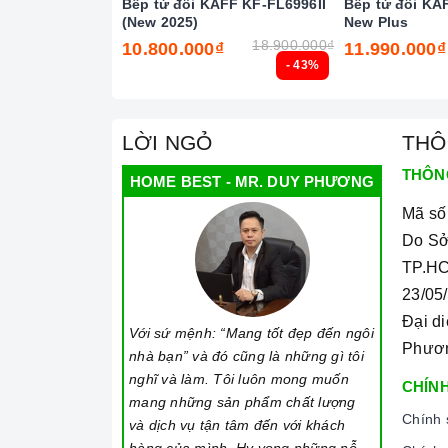
Bếp từ đôi KAFF KF-FL6996II
Bếp từ đôi KA
(New 2025)
New Plus
Công suất: 2000W
18.900.000₫
10.800.000₫
11.990.000₫
- 43%
Điện áp: 220V
Tần số: 50Hz cho Việt Nam
LỜI NGỎ
THÔ
Kích thước sản phẩm: 370x290x20 mm
THÔN
HOME BEST - MR. DUY PHƯƠNG
Kết cấu khung vỏ: Bằng nhựa chịu nhiệt
Mã số
4. Hướng dẫn sử dụng:
Do Sở
1/ Lưu ý khi chọn nồi nấu
TP.HC
23/05
Trước khi bắt đầu nấu,
bạn cần có dụng cụ
Đại d
hồng ngoại, có kén nồi nấu hay không...
Với sứ mệnh: “Mang tốt đẹp đến ngôi
Phươ
nhà bạn” và đó cũng là những gì tôi
Lưu ý những chất liệu sau sẽ phù hợp với 
nghĩ và làm. Tôi luôn mong muốn
CHÍNH
hoặc các vật liệu từ tính.
mang những sản phẩm chất lượng
Chính 
và dịch vụ tận tâm đến với khách
Các vật liệu không hoạt động trên mặt bếp t
hàng của mình. Hy vọng những nỗ