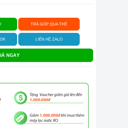
Y
TRẢ GÓP QUA THẺ
OOK
LIÊN HỆ ZALO
IÁ NGAY