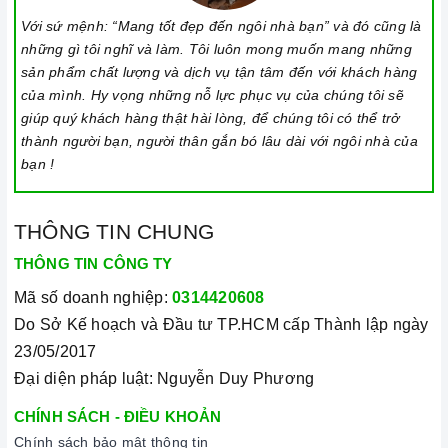
Lưu ý vệ sinh và bảo quản bếp
Với sứ mệnh: “Mang tốt đẹp đến ngôi nhà bạn” và đó cũng là
những gì tôi nghĩ và làm. Tôi luôn mong muốn mang những
Luôn dùng khăn mềm và khô để vệ sinh mặt bếp, chú ý lau
sản phẩm chất lượng và dịch vụ tận tâm đến với khách hàng
thật nhẹ để tránh làm trầy xước mặt bếp.
của mình. Hy vọng những nỗ lực phục vụ của chúng tôi sẽ
Đối với các vết bẩn cứng đầu, có thể dùng giấy ướt hoặc chất
giúp quý khách hàng thật hài lòng, để chúng tôi có thể trở
thành người bạn, người thân gắn bó lâu dài với ngôi nhà của
tẩy rửa chuyên dụng để lau mặt bếp.
bạn !
Lưu ý chỉ nên thực hiện việc này khi bếp đã nguội và cách xa
thời gian nấu nướng để đảm bảo an toàn.
THÔNG TIN CHUNG
Khi không sử dụng, nên cất giữ cẩn thận và bảo quản mặt
THÔNG TIN CÔNG TY
bếp để tránh làm trầy xước, ảnh hưởng đến cảm ứng bếp từ.
Mã số doanh nghiệp:
0314420608
Thường xuyên lau chùi bếp và giữ vệ sinh sạch sẽ để đảm
Do Sở Kế hoạch và Đầu tư TP.HCM cấp Thành lập ngày
bảo tuổi thọ của bếp.
23/05/2017
3. Tại sao nên chọn mua sản phẩm tại Home Best?
Đại diện pháp luật: Nguyễn Duy Phương
Cam kết hàng chính hãng:
Chúng tôi cam kết cung cấp sản
CHÍNH SÁCH - ĐIỀU KHOẢN
phẩm chính hãng 100%, có nguồn gốc, xuất xứ và chứng từ
Chính sách bảo mật thông tin