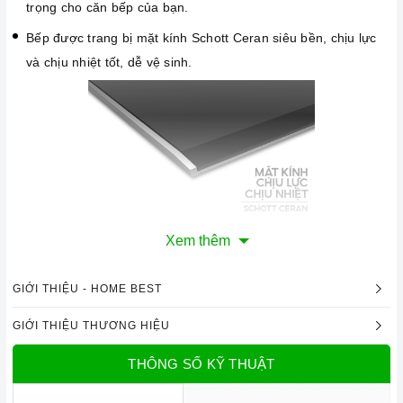
trọng cho căn bếp của bạn.
Bếp được trang bị mặt kính Schott Ceran siêu bền, chịu lực
và chịu nhiệt tốt, dễ vệ sinh.
Mặt kính Schott Ceran chịu lực, chịu nhiệt
Xem thêm
Công nghệ hiện đại
GIỚI THIỆU - HOME BEST
Bo mạch IGBT SIMENS Made in Germany.
GIỚI THIỆU THƯƠNG HIỆU
Công nghệ biến tần INVERTER tiết kiệm 40% điện năng.
THÔNG SỐ KỸ THUẬT
Công nghệ điều khiển "TouchSelect" với 17 mức gia nhiệt.