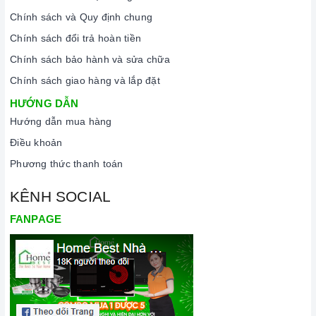
rõ ràng.
Chính sách và Quy định chung
Chế độ hỗ trợ bảo hành linh hoạt:
Hướng dẫn sử dụng,
Chính sách đổi trả hoàn tiền
lắp đặt, chế độ bảo hành chính hãng, hậu mãi chuyên
nghiệp, đảm bảo rằng quý khách sẽ có trải nghiệm tuyệt vời
Chính sách bảo hành và sửa chữa
và không gặp bất kỳ khó khăn nào trong quá trình sử dụng
Chính sách giao hàng và lắp đặt
sản phẩm.
HƯỚNG DẪN
Vận chuyển lắp đặt nhanh chóng:
Đội ngũ tư vấn viên,
Hướng dẫn mua hàng
nhân viên và kỹ thuật viên chuyên nghiệp, tận tâm sẽ đồng
Điều khoản
hành cùng quý khách trong quá trình mua sắm và sử dụng
Phương thức thanh toán
sản phẩm.
KÊNH SOCIAL
FANPAGE
Đến với Home Best, chúng tôi tự hào cung cấp đến khách hàng