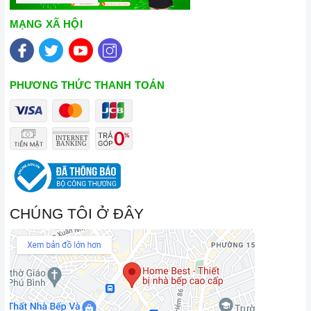
đa dạng các dòng bếp từ BOSCH nổi tiếng, cam kết về chất
MẠNG XÃ HỘI
lượng và nguồn gốc sản phẩm chính hãng. Chúng tôi tự tin
mang đến cho quý khách hàng dịch vụ chăm sóc khách hàng
tận tâm và chính sách bảo hành, hậu mãi chuyên nghiệp nhất.
PHƯƠNG THỨC THANH TOÁN
Xem thêm tại đây:
Home Best Care - Trung tâm bảo trì, sửa
chữa thiết bị nhà bếp cao cấp
CHÚNG TÔI Ở ĐÂY