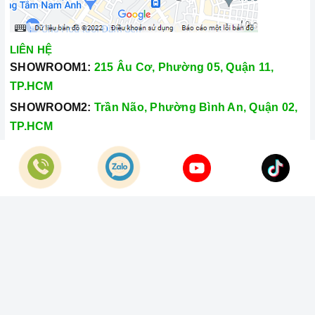
LIÊN HỆ
SHOWROOM1:
215 Âu Cơ, Phường 05, Quận 11,
TP.HCM
SHOWROOM2:
Trần Não, Phường Bình An, Quận 02,
TP.HCM
Hotline:
028.66.79.8989
Khiếu nại:
0933.800.899
© Bản quyền thuộc về
Công Ty TNHH Home Best Việt Nam
Cung cấp bởi
Sapo