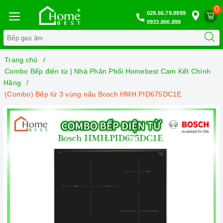
0
028.66.79.8989
0933.800.899
Trang chủ
Combo Bếp điện từ | Nhà Phân Phối Homebest Cam Kết Chính
Hãng
(Combo) Bếp từ 3 vùng nấu Bosch HMH.PID675DC1E