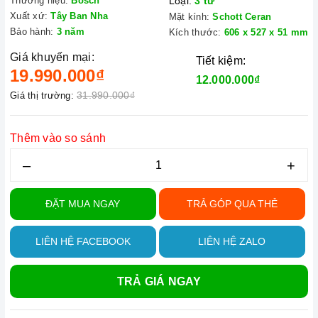
Thương hiệu:
Bosch
Loại:
3 từ
Xuất xứ:
Tây Ban Nha
Mặt kính:
Schott Ceran
Bảo hành:
3 năm
Kích thước:
606 x 527 x 51 mm
Giá khuyến mại:
Tiết kiệm:
19.990.000₫
12.000.000₫
31.990.000₫
Giá thị trường:
Thêm vào so sánh
–
+
ĐẶT MUA NGAY
TRẢ GÓP QUA THẺ
LIÊN HỆ FACEBOOK
LIÊN HỆ ZALO
TRẢ GIÁ NGAY