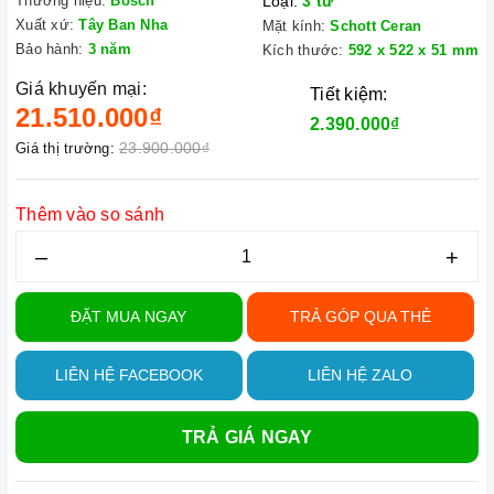
Thương hiệu:
Bosch
Loại:
3 từ
Xuất xứ:
Tây Ban Nha
Mặt kính:
Schott Ceran
Bảo hành:
3 năm
Kích thước:
592 x 522 x 51 mm
Giá khuyến mại:
Tiết kiệm:
21.510.000₫
2.390.000₫
23.900.000₫
Giá thị trường:
Thêm vào so sánh
–
+
ĐẶT MUA NGAY
TRẢ GÓP QUA THẺ
LIÊN HỆ FACEBOOK
LIÊN HỆ ZALO
TRẢ GIÁ NGAY