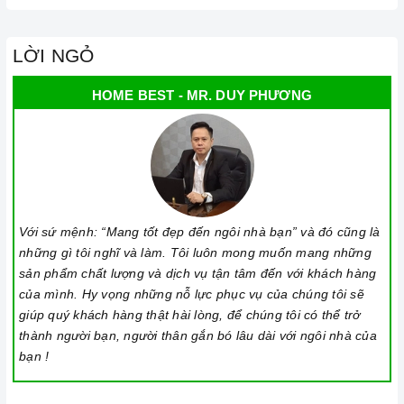
Lưu ý vệ sinh và bảo quản bếp
Luôn dùng khăn mềm và khô để vệ sinh mặt bếp, chú ý lau
LỜI NGỎ
thật nhẹ để tránh làm trầy xước mặt bếp.
HOME BEST - MR. DUY PHƯƠNG
Đối với các vết bẩn cứng đầu, có thể dùng giấy ướt hoặc chất
tẩy rửa chuyên dụng để lau mặt bếp.
Lưu ý chỉ nên thực hiện việc này khi bếp đã nguội và cách xa
thời gian nấu nướng để đảm bảo an toàn.
Khi không sử dụng, nên cất giữ cẩn thận và bảo quản mặt
Với sứ mệnh: “Mang tốt đẹp đến ngôi nhà bạn” và đó cũng là
bếp để tránh làm trầy xước, ảnh hưởng đến cảm ứng bếp từ.
những gì tôi nghĩ và làm. Tôi luôn mong muốn mang những
Thường xuyên lau chùi bếp và giữ vệ sinh sạch sẽ để đảm
sản phẩm chất lượng và dịch vụ tận tâm đến với khách hàng
bảo tuổi thọ của bếp.
của mình. Hy vọng những nỗ lực phục vụ của chúng tôi sẽ
giúp quý khách hàng thật hài lòng, để chúng tôi có thể trở
3. Tại sao nên chọn mua sản phẩm tại Home Best?
thành người bạn, người thân gắn bó lâu dài với ngôi nhà của
Cam kết hàng chính hãng:
Chúng tôi cam kết cung cấp sản
bạn !
phẩm chính hãng 100%, có nguồn gốc, xuất xứ và chứng từ
rõ ràng.