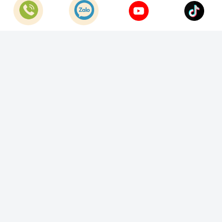
Khiếu nại:
0933.800.899
© Bản quyền thuộc về
Công Ty TNHH Home Best Việt Nam
Cung cấp bởi
Sapo