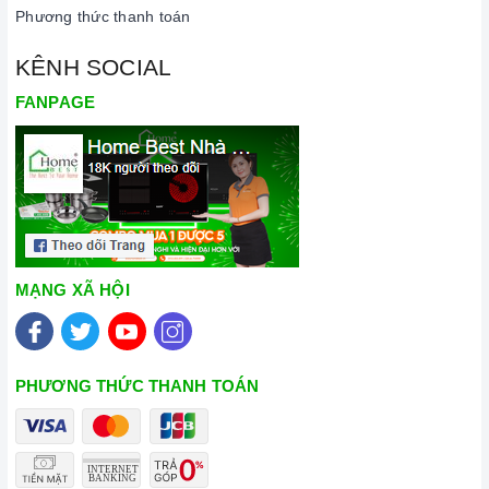
Phương thức thanh toán
đa dạng các dòng bếp từ BOSCH nổi tiếng, cam kết về chất
lượng và nguồn gốc sản phẩm chính hãng. Chúng tôi tự tin
KÊNH SOCIAL
mang đến cho quý khách hàng dịch vụ chăm sóc khách hàng
FANPAGE
tận tâm và chính sách bảo hành, hậu mãi chuyên nghiệp nhất.
Xem thêm tại đây:
Home Best Care - Trung tâm bảo trì, sửa
chữa thiết bị nhà bếp cao cấp
MẠNG XÃ HỘI
PHƯƠNG THỨC THANH TOÁN