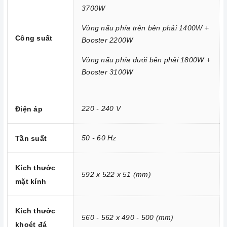
3700W
Chức năng Tự nhận diện nồi nấu:
Bếp từ nhận diện được
thiết bị đun nấu và hoạt động.
Vùng nấu phía trên bên phải 1400W +
Công suất
Booster 2200W
Chức năng Cảm biến chống tràn:
Nếu nước hoặc thức ăn
bị tràn ra mặt bếp, cảm ứng sẽ phát ra tiếng bíp và tự động
Vùng nấu phía dưới bên phải 1800W +
Booster 3100W
tắt để đảm bảo an toàn cho người dùng và giữ cho bếp sạch
sẽ hơn.
Chức năng Cảm ứng quá nhiệt:
Khi nhiệt độ quá cao hơn
220 - 240 V
Điện áp
mức cho phép thì bếp từ sẽ tự động ngắt và cảnh báo cho
người dùng mã lỗi E1 trên bảng điều khiển.
50 - 60 Hz
Tần suất
Chức năng Tạm dừng:
Giúp bạn có thể tạm dừng cài đặt
chương trình, nghĩa là các vùng nấu có thể bị tạm dừng và
Kích thước
592 x 522 x 51
(mm)
sau đó khi nhấn lại, nó sẽ tiếp tục quá trình nấu.
mặt kính
Chức năng Tự động ngắt:
Khi bếp không sử dụng và quá
nhiệt bếp sẽ tự ngắt để phòng tránh nguy cơ cháy nổ, hoả
Kích thước
560 - 562 x 490 - 500
(mm)
hoạn.
khoét đá