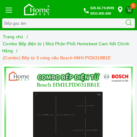
0
028.66.79.8989
0933.800.899
Trang chủ
Combo Bếp điện từ | Nhà Phân Phối Homebest Cam Kết Chính
Hãng
(Combo) Bếp từ 3 vùng nấu Bosch HMH.PID631BB1E