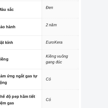
Đen
àu sắc
2 năm
ảo hành
EuroKera
ặt kính
Kiềng vuông
iềng
gang đúc
ảm ứng ngắt gas tự
Có
ộng
hế độ pep hầm tiết
Có
iệm gas