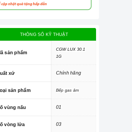
THÔNG SỐ KỸ THUẬT
CGW LUX 30.1
ã sản phẩm
1G
Chính hãng
uất xứ
oại sản phẩm
Bếp gas âm
01
ố vùng nấu
03
ố vòng lửa