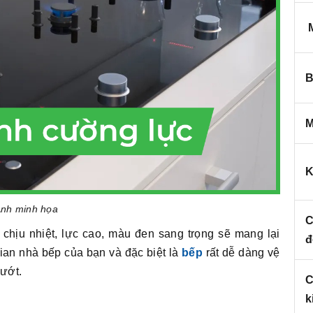
M
B
M
K
nh minh họa
C
 chịu nhiệt, lực cao, màu đen sang trọng sẽ mang lại
đ
ian nhà bếp của bạn và đặc biệt là
bếp
rất dễ dàng vệ
 ướt.
C
k