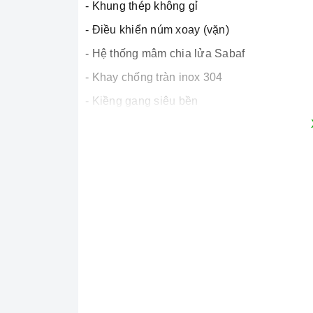
- Khung thép không gỉ
- Điều khiển núm xoay (vặn)
- Hệ thống mâm chia lửa Sabaf
- Khay chống tràn inox 304
- Kiềng gang siêu bền
- Đánh lửa bằng Pin IC 1.5V
2. Tính năng nổi bật:
- Tính năng tiết kiệm
gas
- Hệ thống cảm ứng ngắt
gas
tự động FFD
- Chống gió nhiệt lượng cao