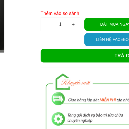
Thêm vào so sánh
–
+
ĐẶT MUA NGA
LIÊN HỆ FACEB
TRẢ G