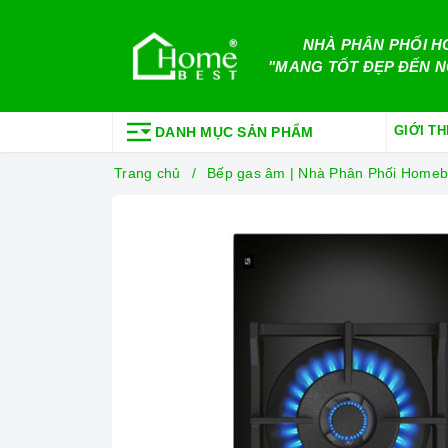
NHÀ PHÂN PHỐI H
"MANG TỐT ĐẸP ĐẾN N
GIỚI TH
DANH MỤC SẢN PHẨM
Trang chủ
Bếp gas âm | Nhà Phân Phối Homeb