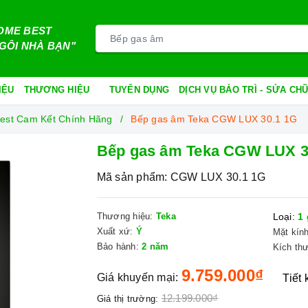
OME BEST
GÔI NHÀ BẠN"
IỆU
THƯƠNG HIỆU
TUYỂN DỤNG
DỊCH VỤ BẢO TRÌ - SỬA C
est Cam Kết Chính Hãng
Bếp gas âm Teka CGW LUX 30.1 1G
Bếp gas âm Teka CGW LUX 3
Mã sản phẩm:
CGW LUX 30.1 1G
Thương hiệu:
Teka
Loại:
1 
Xuất xứ:
Ý
Mặt kính
Bảo hành:
2 năm
Kích th
9.759.000₫
Giá khuyến mại:
Tiết
12.199.000₫
Giá thị trường: