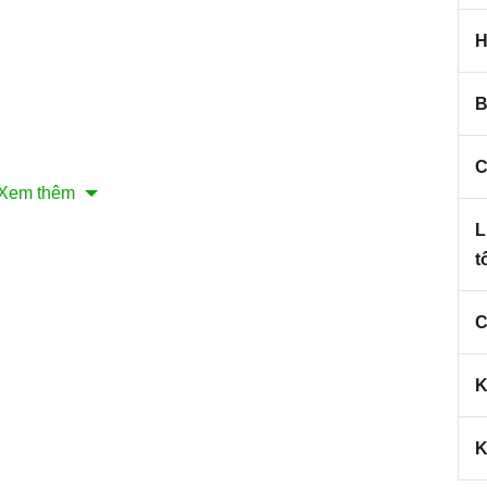
H
B
C
Xem thêm
L
t
C
K
K