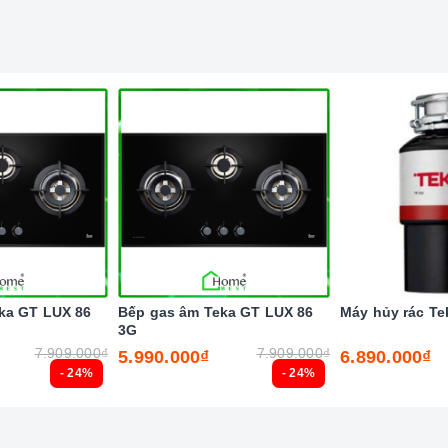
 thiết bị nhà bếp cao cấp tại Miền Nam
ka GT LUX 86
Bếp gas âm Teka GT LUX 86
Máy hủy rác Te
3G
7.909.000₫
7.909.000₫
5.990.000₫
6.890.000₫
- 24%
- 24%