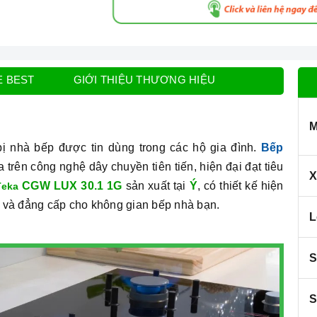
E BEST
GIỚI THIỆU THƯƠNG HIỆU
M
bị nhà bếp được tin dùng trong các hộ gia đình.
Bếp
trên công nghệ dây chuyền tiên tiến, hiện đại đạt tiêu
X
CGW LUX 30.1 1G
sản xuất tại
Ý
, có thiết kế hiện
Teka
ng và đẳng cấp cho không gian bếp nhà bạn.
L
S
S