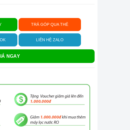
Y
TRẢ GÓP QUA THẺ
OOK
LIÊN HỆ ZALO
IÁ NGAY