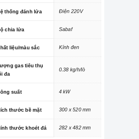
Điện 220V
ệ thống đánh lửa
Sabaf
ộ chia lửa
Kính đen
hất liệu/màu sắc
ượng gas tiêu thụ
0.38 kg/h/lò
ối đa
4 kW
ông suất
300 x 520 mm
ích thước bề mặt
282 x 482 mm
ính thước khoét đá