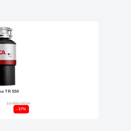
ka TR 550
10.890.000₫
- 37%