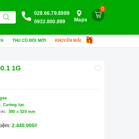
0
028.66.79.8989
Maps
0933.800.899
HỮA
THU CŨ ĐỔI MỚI
KHUYẾN MÃI
0.1 1G
gas
:
Cường lực
ước:
300 x 520 mm
 kiệm:
2.440.000₫