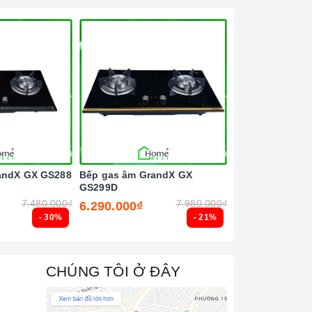
andX GX GS288
Bếp gas âm GrandX GX
Bếp gas âm Tek
GS299D
3G 40232103
7.480.000₫
7.980.000₫
6.290.000₫
6.690.000₫
- 30%
- 21%
CHÚNG TÔI Ở ĐÂY