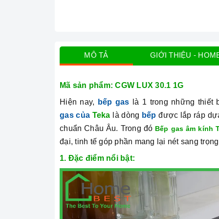
MÔ TẢ
GIỚI THIỆU - HOM
Mã sản phẩm: CGW LUX 30.1 1G
Hiện nay,
bếp gas
là 1 trong những thiết 
gas của
Teka
là dòng
bếp
được lắp ráp dựa 
chuẩn Châu Âu. Trong đó
Bếp gas âm kính 
đại, tinh tế góp phần mang lại nét sang trọ
1. Đặc điểm nổi bật: