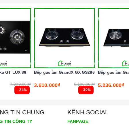
ka GT LUX 86
Bếp gas âm GrandX GX GS286
Bếp gas âm Gr
7.909.000₫
5.180.000₫
3.610.000₫
5.236.000₫
- 24%
- 30%
nh minh họa
NG TIN CHUNG
KÊNH SOCIAL
đến trải nghiệm sản phẩm và các dịch vụ sau bán hàng, b
ên
G TIN CÔNG TY
FANPAGE
à bếp cao cấp thì vấn đề bảo trì và bảo dưỡng sản phẩm luôn