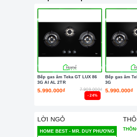
Bếp gas âm Teka GT LUX 86
Bếp gas âm Te
3G AI AL 2TR
3G
7.909.000₫
5.990.000₫
5.990.000₫
- 24%
Ả
LỜI NGỎ
THÔ
Chúng tôi không chỉ biết bán mà còn quan tâm 
THÔN
cạnh việc cung cấp và phân phối các thiết bị nh
HOME BEST - MR. DUY PHƯƠNG