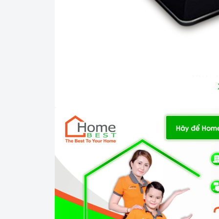
Mặt kính
Công nghệ hiện đại
Hệ thống mâm chia lửa Sabaf.
Hệ thống đánh lửa bằng pin DC