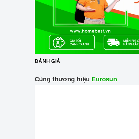
ĐÁNH GIÁ
Công nghệ 
Cùng thương hiệu
Eurosun
Tính năng vượt trội
Chế độ phép hầm (hay đầu hầm):
Cho phép 
thấp nhất. Giúp tiết kiệm gas giúp bạn tiết ki
Chức năng ngắt gas tự động :
Cảm ứng ngắt 
tắt lửa đột ngột, đảm bảo an toàn trong quá tr
Chống gió nhiệt lượng cao.