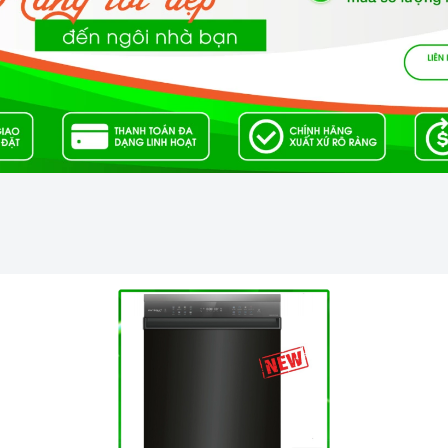
hiện đại trên bếp gas
chuyển
bếp
về chế độ vòng lửa nhỏ nhất với nhiệt lượng
ệm thời gian nấu và làm giảm lượng gas cần dùng.
gas trên mặt bếp khi có sự cố xảy ra nhưng tràn nước, bếp
ình sử dụng.