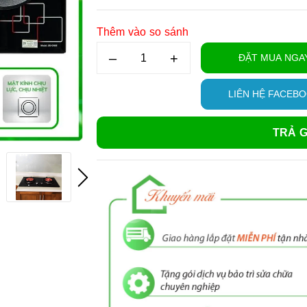
Thêm vào so sánh
–
+
ĐẶT MUA NGA
LIÊN HỆ FACEB
TRẢ G