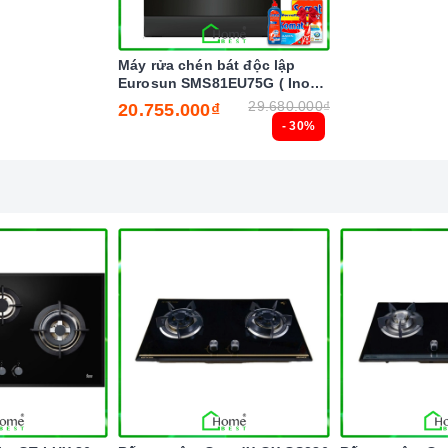
Máy rửa chén bát độc lập
Eurosun SMS81EU75G ( Inox
BLACK ) Serial 7
29.680.000₫
20.755.000₫
- 30%
ng ngắt gas tự động