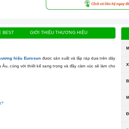
E BEST
GIỚI THIỆU THƯƠNG HIỆU
M
hương hiệu Eurosun
được sản xuất và lắp ráp dựa trên dây
X
âu Âu, cùng với thiết kế sang trọng và đầy cảm xúc sẽ làm cho
B
M
t?
Đ