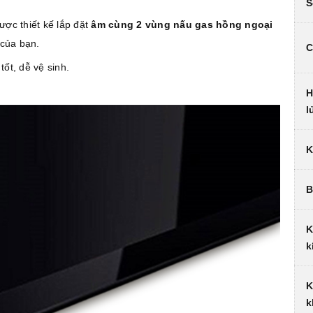
S
ược thiết kế lắp đặt
âm cùng 2 vùng nấu gas hồng ngoại
 của bạn.
C
tốt, dễ vệ sinh.
H
l
K
B
K
k
K
k