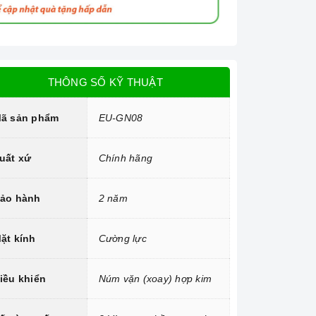
THÔNG SỐ KỸ THUẬT
ã sản phẩm
EU-GN08
uất xứ
Chính hãng
ảo hành
2 năm
ặt kính
Cường lực
iều khiển
Núm vặn (xoay) hợp kim