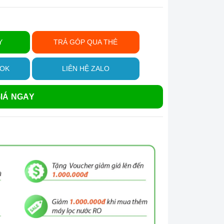
Y
TRẢ GÓP QUA THẺ
OOK
LIÊN HỆ ZALO
IÁ NGAY