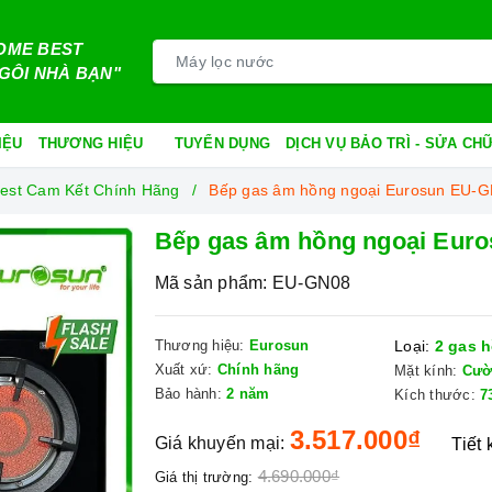
OME BEST
GÔI NHÀ BẠN"
IỆU
THƯƠNG HIỆU
TUYỂN DỤNG
DỊCH VỤ BẢO TRÌ - SỬA C
est Cam Kết Chính Hãng
Bếp gas âm hồng ngoại Eurosun EU-
Bếp gas âm hồng ngoại Eur
Mã sản phẩm:
EU-GN08
Thương hiệu:
Eurosun
Loại:
2 gas h
Xuất xứ:
Chính hãng
Mặt kính:
Cườ
Bảo hành:
2 năm
Kích thước:
7
3.517.000₫
Giá khuyến mại:
Tiết
4.690.000₫
Giá thị trường: