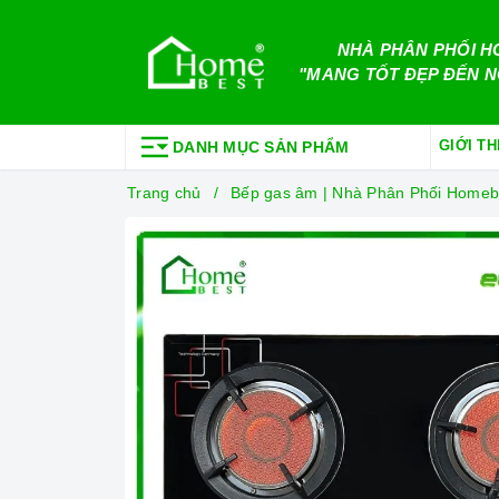
NHÀ PHÂN PHỐI H
"MANG TỐT ĐẸP ĐẾN N
GIỚI TH
DANH MỤC SẢN PHẨM
Trang chủ
Bếp gas âm | Nhà Phân Phối Homeb