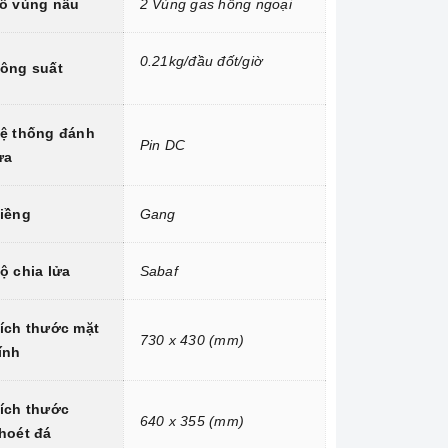
ố vùng nấu
2 Vùng gas hồng ngoại
0.21kg/đầu đốt/giờ
ông suất
ệ thống đánh
Pin DC
ửa
iềng
Gang
ộ chia lửa
Sabaf
ích thước mặt
730 x 430 (mm)
ính
ích thước
640 x 355 (mm)
hoét đá