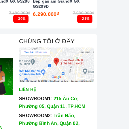
andX GX GS288
Bếp gas âm GrandX GX
Bếp gas âm Tek
GS299D
3G 40232103
7.480.000₫
7.980.000₫
6.290.000₫
6.690.000₫
- 30%
- 21%
CHÚNG TÔI Ở ĐÂY
LIÊN HỆ
SHOWROOM1:
215 Âu Cơ,
Phường 05, Quận 11, TP.HCM
SHOWROOM2:
Trần Não,
Phường Bình An, Quận 02,
N