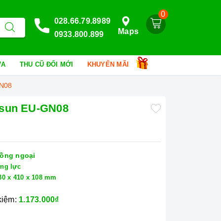
0
028.66.79.8989
Maps
0933.800.899
HỮA
THU CŨ ĐỔI MỚI
KHUYẾN MÃI
GN08
osun EU-GN08
ồng ngoại
ng lực
30 x 410 x 108 mm
 kiệm:
1.173.000₫