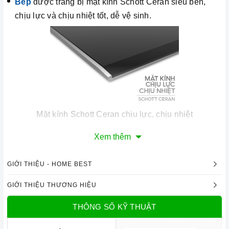
Bếp
được trang bị mặt kính Schott Ceran siêu bền,
chịu lực và chịu nhiệt tốt, dễ vệ sinh.
Mặt kính Schott Ceran chịu lực, chịu nhiệt
Công nghệ hiện đại
Xem thêm
Bo mạch IGBT SIMENS Made in Germany.
GIỚI THIỆU - HOME BEST
Công nghệ biến tần INVERTER tiết kiệm 40% điện
năng.
GIỚI THIỆU THƯƠNG HIỆU
Công nghệ điều khiển “Direct Select” với 9 mức gia
THÔNG SỐ KỸ THUẬT
nhiệt.