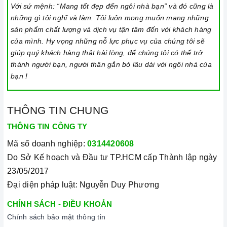
chương trình nấu vẫn sẽ tiếp tục chạy khi sử dụng tính
Với sứ mệnh: “Mang tốt đẹp đến ngôi nhà bạn” và đó cũng là
năng này. Để kích hoạt hoặc tắt tính năng này, nhấn
những gì tôi nghĩ và làm. Tôi luôn mong muốn mang những
giữ biểu tượng khóa trong vài giây cho đến khi có tín
sản phẩm chất lượng và dịch vụ tận tâm đến với khách hàng
của mình. Hy vọng những nỗ lực phục vụ của chúng tôi sẽ
hiệu thông báo.
giúp quý khách hàng thật hài lòng, để chúng tôi có thể trở
Lưu ý vệ sinh và bảo quản
bếp
thành người bạn, người thân gắn bó lâu dài với ngôi nhà của
bạn !
Luôn dùng khăn mềm và khô để vệ sinh mặt bếp, chú ý
lau thật nhẹ để tránh làm trầy xước mặt bếp.
Đối với các vết bẩn cứng đầu, có thể dùng giấy ướt
THÔNG TIN CHUNG
hoặc chất tẩy rửa chuyên dụng để lau mặt bếp.
THÔNG TIN CÔNG TY
Lưu ý chỉ nên thực hiện việc này khi bếp đã nguội và
Mã số doanh nghiệp:
0314420608
cách xa thời gian nấu nướng để đảm bảo an toàn.
Do Sở Kế hoạch và Đầu tư TP.HCM cấp Thành lập ngày
Khi không sử dụng, nên cất giữ cẩn thận và bảo quản
23/05/2017
mặt bếp để tránh làm trầy xước, ảnh hưởng đến cảm
Đại diện pháp luật: Nguyễn Duy Phương
ứng
bếp từ
.
CHÍNH SÁCH - ĐIỀU KHOẢN
Thường xuyên lau chùi bếp và giữ vệ sinh sạch sẽ để
Chính sách bảo mật thông tin