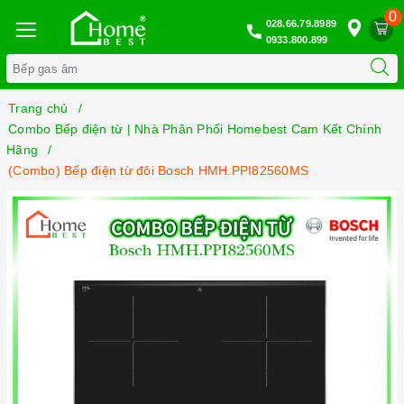
0
028.66.79.8989
0933.800.899
Trang chủ
Combo Bếp điện từ | Nhà Phân Phối Homebest Cam Kết Chính
Hãng
(Combo) Bếp điện từ đôi Bosch HMH.PPI82560MS