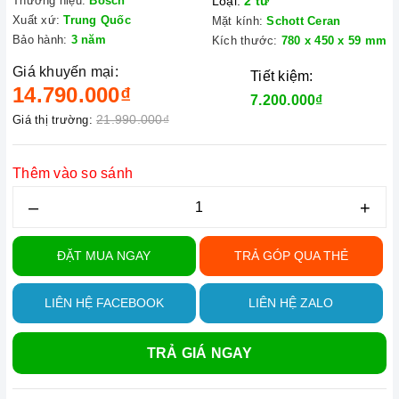
Thương hiệu:
Bosch
Loại:
2 từ
Xuất xứ:
Trung Quốc
Mặt kính:
Schott Ceran
Bảo hành:
3 năm
Kích thước:
780 x 450 x 59 mm
Giá khuyến mại:
Tiết kiệm:
14.790.000₫
7.200.000₫
21.990.000₫
Giá thị trường:
Thêm vào so sánh
–
+
ĐẶT MUA NGAY
TRẢ GÓP QUA THẺ
LIÊN HỆ FACEBOOK
LIÊN HỆ ZALO
TRẢ GIÁ NGAY