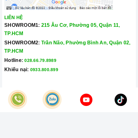
LIÊN HỆ
SHOWROOM1:
215 Âu Cơ, Phường 05, Quận 11,
TP.HCM
SHOWROOM2:
Trần Não, Phường Bình An, Quận 02,
TP.HCM
Hotline:
028.66.79.8989
Khiếu nại:
0933.800.899
© Bản quyền thuộc về
Công Ty TNHH Home Best Việt Nam
Cung cấp bởi
Sapo