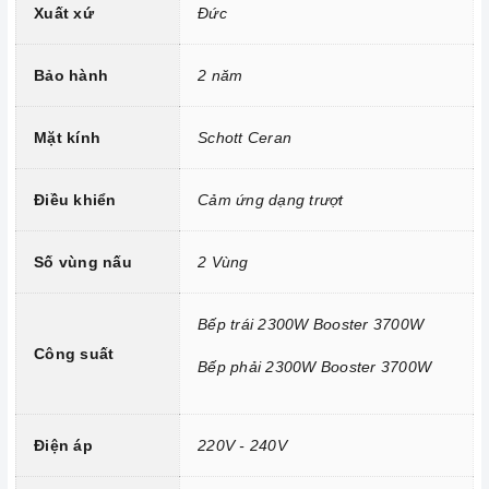
Xuất xứ
Đức
Công nghệ hiện đại
Sử dụng bản mạch mâm từ theo công nghệ Châu Âu
Bảo hành
2 năm
Công nghệ INVERTER tiết kiệm điện năng.
Trang bị 9 dải công suất nấu.
Mặt kính
Schott Ceran
Điều khiển
Cảm ứng dạng trượt
Số vùng nấu
2 Vùng
Bếp trái 2300W Booster 3700W
Công suất
Bếp phải 2300W Booster 3700W
Tính năng vượt trội
Điện áp
220V - 240V
Chức năng Booster:
Giúp các thiết bị bếp gia tăng nhiệt