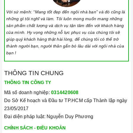
Khóa trẻ em: sử dụng để bảo đảm an toàn nếu nhà có trẻ em
và để ngăn mọi tác động làm thay đổi các cài đặt trong quá
Với sứ mệnh: “Mang tốt đẹp đến ngôi nhà bạn” và đó cũng là
những gì tôi nghĩ và làm. Tôi luôn mong muốn mang những
trình nấu. Tất cả các nút sẽ bị khóa và chương trình nấu vẫn
sản phẩm chất lượng và dịch vụ tận tâm đến với khách hàng
sẽ tiếp tục chạy khi sử dụng tính năng này. Để kích hoạt
của mình. Hy vọng những nỗ lực phục vụ của chúng tôi sẽ
hoặc tắt tính năng này, nhấn giữ biểu tượng khóa trong vài
giúp quý khách hàng thật hài lòng, để chúng tôi có thể trở
giây cho đến khi có tín hiệu thông báo.
thành người bạn, người thân gắn bó lâu dài với ngôi nhà của
bạn !
Lưu ý vệ sinh và bảo quản bếp
Luôn dùng khăn mềm và khô để vệ sinh mặt bếp, chú ý lau
THÔNG TIN CHUNG
thật nhẹ để tránh làm trầy xước mặt bếp.
Đối với các vết bẩn cứng đầu, có thể dùng giấy ướt hoặc chất
THÔNG TIN CÔNG TY
tẩy rửa chuyên dụng để lau mặt bếp.
Mã số doanh nghiệp:
0314420608
Lưu ý chỉ nên thực hiện việc này khi bếp đã nguội và cách xa
Do Sở Kế hoạch và Đầu tư TP.HCM cấp Thành lập ngày
thời gian nấu nướng để đảm bảo an toàn.
23/05/2017
Đại diện pháp luật: Nguyễn Duy Phương
Khi không sử dụng, nên cất giữ cẩn thận và bảo quản mặt
bếp để tránh làm trầy xước, ảnh hưởng đến cảm ứng bếp từ.
CHÍNH SÁCH - ĐIỀU KHOẢN