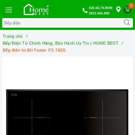
0
028.66.79.8989
0933.800.899
Trang chủ
Bếp Điện Từ Chính Hãng, Bảo Hành Uy Tín | HOME BEST
Bếp điện từ đôi Faster FS 742G