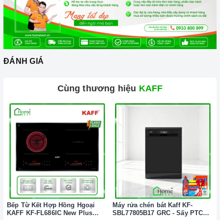
tiếng, cam kết về chất lượng và nguồn gốc sản phẩm
chính hãng. Chúng tôi tự tin mang đến cho quý khách
hàng dịch vụ chăm sóc khách hàng tận tâm và chính
sách bảo hành, hậu mãi chuyên nghiệp nhất.
ĐÁNH GIÁ
Xem thêm tại đây:
Home Best Care - Trung tâm bảo trì,
sửa chữa thiết bị nhà bếp cao cấp
Cùng thương hiệu
KAFF
Bếp Từ Kết Hợp Hồng Hgoại
Máy rửa chén bát Kaff KF-
KAFF KF-FL686IC New Plus
SBL77805B17 GRC - Sấy PTC