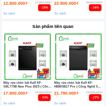
(New 2026)
Tự động (New 2026)
17.800.000₫
30.800.000₫
12.800.000₫
22.800.000₫
- 28%
- 26%
So sánh
So sánh
Sản phẩm liên quan
Máy rửa chén bát Kaff KF-
Máy rửa chén bát Kaff KF-
SBL775B New Plus 2025 ( Công
HB805B17 Pro ( Công Nghệ Sấy
nghệ sấy PTC )
PTC )
26.800.000₫
29.800.000₫
17.900.000₫
21.790.000₫
- 33%
- 27%
So sánh
So sánh