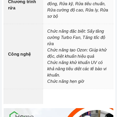
Chương trình
động, Rửa kỹ, Rửa tiêu chuẩn,
chọn chương trình rửa phù hợp với lượng và mức độ
rửa
Rửa cường độ cao, Rửa ly, Rửa
bẩn của bát đĩa.
sơ bộ
Vệ sinh
máy rửa chén
định kỳ: Bạn nên vệ sinh
máy
rửa chén
định kỳ để loại bỏ cặn bẩn, ngăn ngừa vi
Chức năng đặc biệt: Sấy tăng
khuẩn phát triển. Bạn có thể vệ sinh
máy rửa chén
bằng
cường Turbo Fan, Tăng tốc độ
cách sử dụng các chất tẩy rửa chuyên dụng hoặc bằng
rửa
cách chạy chương trình rửa vệ sinh.
Chức năng tạo Ozon: Giúp khử
Công nghệ
độc, diệt khuẩn hiệu quả
Bảo quản
máy rửa chén
đúng cách: Khi không sử dụng
Chức năng khử khuẩn UV có
máy rửa chén
, bạn nên tắt nguồn và xả hết nước trong
khả năng tiêu diệt các tế bào vi
máy. Bạn cũng nên đóng cửa máy để ngăn bụi bẩn và
khuẩn.
côn trùng xâm nhập.
Chức năng hẹn giờ
3. Tại sao nên chọn mua sản phẩm tại Home Best?
Cam kết hàng chính hãng:
Chúng tôi cam kết cung
cấp sản phẩm chính hãng 100%, có nguồn gốc, xuất
xứ và chứng từ rõ ràng.