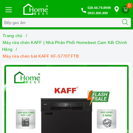
0
028.66.79.8989
0933.800.899
Trang chủ
Máy rửa chén KAFF | Nhà Phân Phối Homebest Cam Kết Chính
Hãng
Máy rửa chén bát KAFF KF-S770TFTB