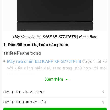
Máy rửa chén bát KAFF KF-S770TFTB | Home Best
1. Đặc điểm nổi bật của sản phẩm
Thiết kế sang trọng
Máy rửa chén bát KAFF KF-S770TFTB
được thiết kế
với kiểu dáng hiện đại, sang trọng, phù hợp với mọi
không gian bếp.
Xem thêm
Máy có vỏ ngoài được làm bằng chất liệu inox cao
cấp, mang đến vẻ đẹp tinh tế và sang trọng cho căn
GIỚI THIỆU - HOME BEST
bếp.
Máy có kích thước 601 x 600 x 775-800 mm, phù hợp
GIỚI THIỆU THƯƠNG HIỆU
với việc lắp đặt ở vị trí độc lập hoặc lắp âm bán phần.