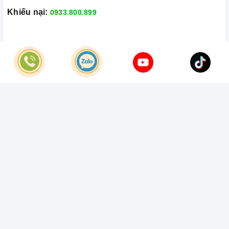
Khiếu nại:
0933.800.899
© Bản quyền thuộc về
Công Ty TNHH Home Best Việt Nam
Cung cấp bởi
Sapo