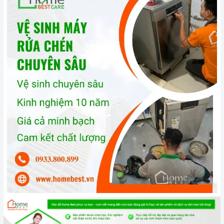
Chế độ hỗ trợ bảo hành linh hoạt:
Hướng dẫn sử
dụng, lắp đặt, chế độ bảo hành chính hãng, hậu mãi
chuyên nghiệp, đảm bảo rằng quý khách sẽ có trải
nghiệm tuyệt vời và không gặp bất kỳ khó khăn nào
trong quá trình sử dụng sản phẩm.
Vận chuyển lắp đặt nhanh chóng:
Đội ngũ tư vấn
viên, nhân viên và kỹ thuật viên chuyên nghiệp, tận tâm
sẽ đồng hành cùng quý khách trong quá trình mua sắm
và sử dụng sản phẩm.
Đến với Home Best, chúng tôi tự hào cung cấp đến
khách hàng đa dạng các dòng
máy rửa chén KAFF
nổi