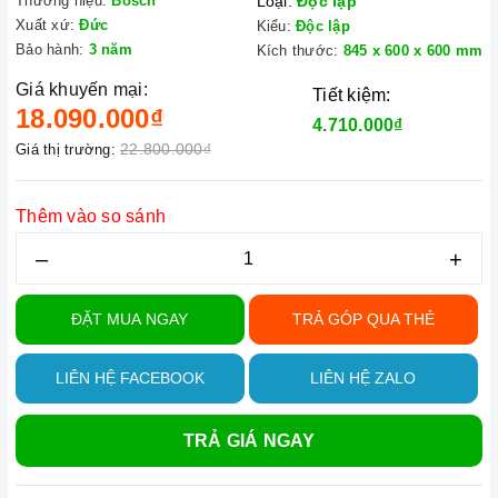
Thương hiệu:
Bosch
Loại:
Độc lập
Xuất xứ:
Đức
Kiểu:
Độc lập
Bảo hành:
3 năm
Kích thước:
845 x 600 x 600 mm
Giá khuyến mại:
Tiết kiệm:
18.090.000₫
4.710.000₫
22.800.000₫
Giá thị trường:
Thêm vào so sánh
–
+
ĐẶT MUA NGAY
TRẢ GÓP QUA THẺ
LIÊN HỆ FACEBOOK
LIÊN HỆ ZALO
TRẢ GIÁ NGAY