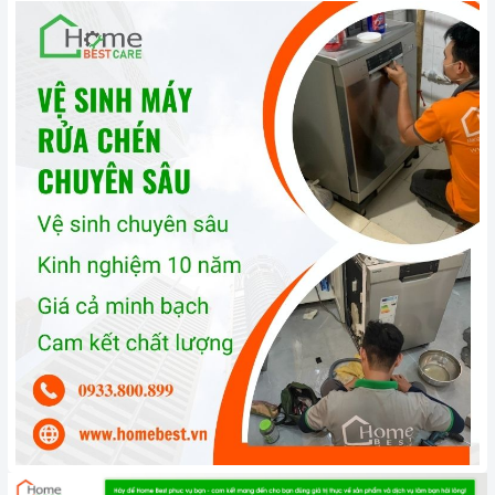
Vệ sinh
máy rửa chén
định kỳ: Bạn nên vệ sinh
máy rửa chén
định kỳ để loại bỏ cặn bẩn, ngăn ngừa vi khuẩn phát triển. Bạn
có thể vệ sinh
máy rửa chén
bằng cách sử dụng các chất tẩy
rửa chuyên dụng hoặc bằng cách chạy chương trình rửa vệ
sinh.
Bảo quản
máy rửa chén
đúng cách: Khi không sử dụng
máy
rửa chén
, bạn nên tắt nguồn và xả hết nước trong máy. Bạn
cũng nên đóng cửa máy để ngăn bụi bẩn và côn trùng xâm
nhập.
3. Tại sao nên chọn mua sản phẩm tại Home Best?
Cam kết hàng chính hãng:
Chúng tôi cam kết cung cấp sản
phẩm chính hãng 100%, có nguồn gốc, xuất xứ và chứng từ
rõ ràng.
Chế độ hỗ trợ bảo hành linh hoạt:
Hướng dẫn sử dụng,
lắp đặt, chế độ bảo hành chính hãng, hậu mãi chuyên