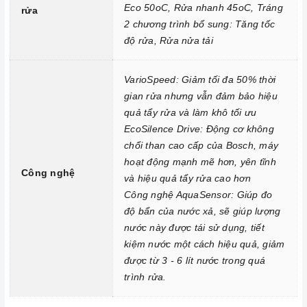
Eco 50oC, Rửa nhanh 45oC, Tráng
rửa
Sử dụng đúng chất tẩy rửa:
Máy rửa chén
sử dụng các chất
2 chương trình bổ sung: Tăng tốc
tẩy rửa chuyên dụng, không gây hại cho máy. Bạn nên sử dụng
độ rửa, Rửa nửa tải
bột rửa chén, viên rửa chén hoặc muối rửa chén theo hướng
dẫn của nhà sản xuất.
VarioSpeed: Giảm tối đa 50% thời
gian rửa nhưng vẫn đảm bảo hiệu
Sắp xếp bát đĩa đúng cách: Trước khi cho bát đĩa vào
máy rửa
quả tẩy rửa và làm khô tối ưu
chén
, bạn cần sắp xếp chúng đúng cách để bát đĩa được rửa
EcoSilence Drive: Động cơ không
sạch và khô ráo hoàn toàn. Bạn cần chú ý:
chổi than cao cấp của Bosch, máy
Loại bỏ thức ăn thừa khỏi bát đĩa trước khi cho vào
máy rửa
hoạt động mạnh mẽ hơn, yên tĩnh
Công nghệ
chén
.
và hiệu quả tẩy rửa cao hơn
Sắp xếp bát đĩa sao cho các vật dụng không va chạm với
Công nghệ AquaSensor: Giúp đo
độ bẩn của nước xả, sẽ giúp lượng
nhau.
nước này được tái sử dụng, tiết
Sắp xếp bát đĩa ở vị trí phù hợp với chương trình rửa.
kiệm nước một cách hiệu quả, giảm
Lựa chọn chương trình rửa phù hợp: Mỗi chương trình rửa có
được từ 3 - 6 lít nước trong quá
một mục đích và thời gian khác nhau. Bạn nên lựa chọn
trình rửa.
chương trình rửa phù hợp với lượng và mức độ bẩn của bát
đĩa.