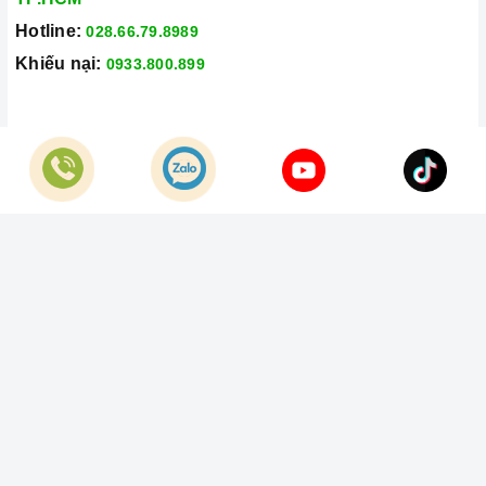
Hotline:
028.66.79.8989
Khiếu nại:
0933.800.899
© Bản quyền thuộc về
Công Ty TNHH Home Best Việt Nam
Cung cấp bởi
Sapo