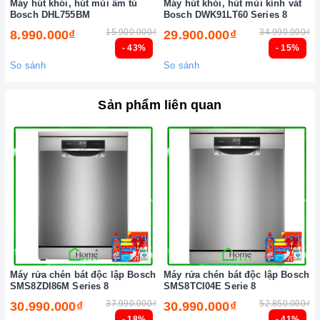
Máy hút khói, hút mùi âm tủ
Máy hút khói, hút mùi kính vát
Bosch DHL755BM
Bosch DWK91LT60 Series 8
hàng tận tâm và chính sách bảo hành, hậu mãi chuyên nghiệp
15.900.000₫
34.990.000₫
8.990.000₫
29.900.000₫
nhất.
- 43%
- 15%
Xem thêm tại đây:
Home Best Care - Trung tâm bảo trì, sửa
So sánh
So sánh
chữa thiết bị nhà bếp cao cấp
Sản phẩm liên quan
Máy rửa chén bát độc lập Bosch
Máy rửa chén bát độc lập Bosch
SMS8ZDI86M Series 8
SMS8TCI04E Serie 8
37.990.000₫
52.850.000₫
30.990.000₫
30.990.000₫
- 18%
- 41%