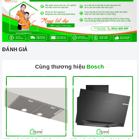
nghiệp, đảm bảo rằng quý khách sẽ có trải nghiệm tuyệt vời
và không gặp bất kỳ khó khăn nào trong quá trình sử dụng
sản phẩm.
Vận chuyển lắp đặt nhanh chóng:
Đội ngũ tư vấn viên,
nhân viên và kỹ thuật viên chuyên nghiệp, tận tâm sẽ đồng
hành cùng quý khách trong quá trình mua sắm và sử dụng
ĐÁNH GIÁ
sản phẩm.
Cùng thương hiệu
Bosch
Đến với Home Best, chúng tôi tự hào cung cấp đến khách hàng
đa dạng các dòng
máy rửa chén BOSCH
nổi tiếng, cam kết về
chất lượng và nguồn gốc sản phẩm chính hãng. Chúng tôi tự
tin mang đến cho quý khách hàng dịch vụ chăm sóc khách