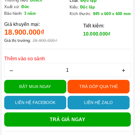
Thương hiệu:
Bosch
Loại:
Độc lập
Xuất xứ:
Đức
Kiểu:
Độc lập
Bảo hành:
3 năm
Kích thước:
845 x 600 x 600 mm
Giá khuyến mại:
Tiết kiệm:
18.900.000₫
10.000.000₫
28.900.000₫
Giá thị trường:
Thêm vào so sánh
–
+
ĐẶT MUA NGAY
TRẢ GÓP QUA THẺ
LIÊN HỆ FACEBOOK
LIÊN HỆ ZALO
TRẢ GIÁ NGAY