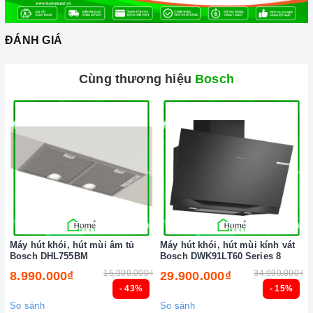
ĐÁNH GIÁ
Cùng thương hiệu
Bosch
Đến với
Home Best
, chúng tôi tự hào cung cấp đến khách
hàng đa dạng các dòng
máy rửa chén BOSCH
nổi tiếng, cam
kết về chất lượng và nguồn gốc sản phẩm chính hãng. Chúng
tôi tự tin mang đến cho quý khách hàng dịch vụ chăm sóc
khách hàng tận tâm và chính sách bảo hành, hậu mãi chuyên
nghiệp nhất.
Xem thêm tại đây:
Home Best Care - Trung tâm bảo trì, sửa
chữa thiết bị nhà bếp cao cấp
Máy hút khói, hút mùi âm tủ
Máy hút khói, hút mùi kính vát
Bosch DHL755BM
Bosch DWK91LT60 Series 8
15.900.000₫
34.990.000₫
8.990.000₫
29.900.000₫
- 43%
- 15%
So sánh
So sánh