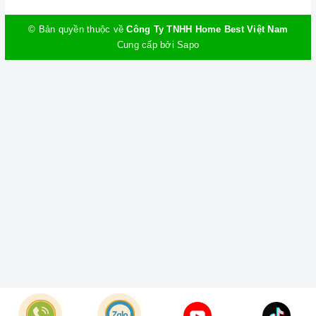
© Bản quyền thuộc về
Công Ty TNHH Home Best Việt Nam
Cung cấp bởi
Sapo