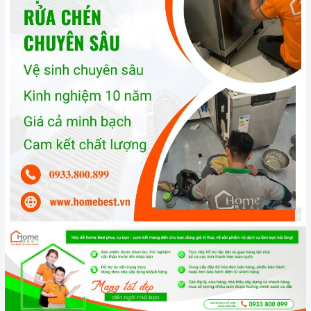
và côn trùng xâm nhập.
3. Tại sao nên chọn mua sản phẩm tại Home Best?
Cam kết hàng chính hãng:
Chúng tôi cam kết cung cấp sản
phẩm chính hãng 100%, có nguồn gốc, xuất xứ và chứng từ
rõ ràng.
Chế độ hỗ trợ bảo hành linh hoạt:
Hướng dẫn sử dụng,
lắp đặt, chế độ bảo hành chính hãng, hậu mãi chuyên
nghiệp, đảm bảo rằng quý khách sẽ có trải nghiệm tuyệt vời
và không gặp bất kỳ khó khăn nào trong quá trình sử dụng
sản phẩm.
Vận chuyển lắp đặt nhanh chóng:
Đội ngũ tư vấn viên,
nhân viên và kỹ thuật viên chuyên nghiệp, tận tâm sẽ đồng
hành cùng quý khách trong quá trình mua sắm và sử dụng
sản phẩm.