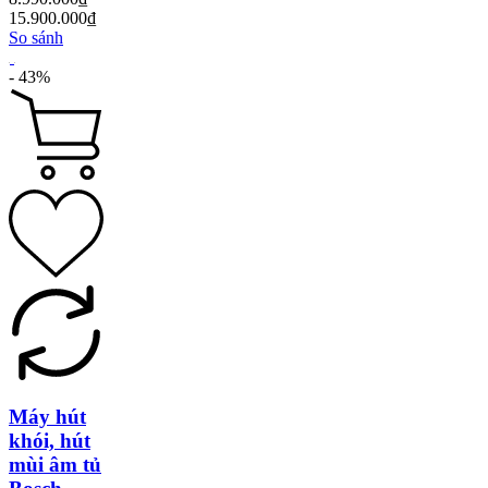
15.900.000₫
So sánh
- 43%
Máy hút
khói, hút
mùi âm tủ