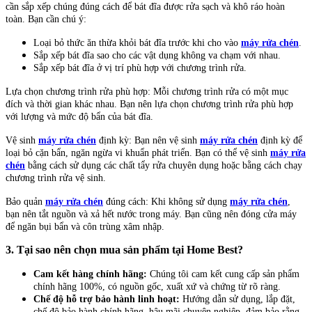
cần sắp xếp chúng đúng cách để bát đĩa được rửa sạch và khô ráo hoàn
toàn. Bạn cần chú ý:
Loại bỏ thức ăn thừa khỏi bát đĩa trước khi cho vào
máy rửa chén
.
Sắp xếp bát đĩa sao cho các vật dụng không va chạm với nhau.
Sắp xếp bát đĩa ở vị trí phù hợp với chương trình rửa.
Lựa chọn chương trình rửa phù hợp: Mỗi chương trình rửa có một mục
đích và thời gian khác nhau. Bạn nên lựa chọn chương trình rửa phù hợp
với lượng và mức độ bẩn của bát đĩa.
Vệ sinh
máy rửa chén
định kỳ: Bạn nên vệ sinh
máy rửa chén
định kỳ để
loại bỏ cặn bẩn, ngăn ngừa vi khuẩn phát triển. Bạn có thể vệ sinh
máy rửa
chén
bằng cách sử dụng các chất tẩy rửa chuyên dụng hoặc bằng cách chạy
chương trình rửa vệ sinh.
Bảo quản
máy rửa chén
đúng cách: Khi không sử dụng
máy rửa chén
,
bạn nên tắt nguồn và xả hết nước trong máy. Bạn cũng nên đóng cửa máy
để ngăn bụi bẩn và côn trùng xâm nhập.
3. Tại sao nên chọn mua sản phẩm tại Home Best?
Cam kết hàng chính hãng:
Chúng tôi cam kết cung cấp sản phẩm
chính hãng 100%, có nguồn gốc, xuất xứ và chứng từ rõ ràng.
Chế độ hỗ trợ bảo hành linh hoạt:
Hướng dẫn sử dụng, lắp đặt,
chế độ bảo hành chính hãng, hậu mãi chuyên nghiệp, đảm bảo rằng