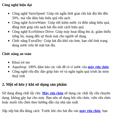
Công nghệ hiện đại
Công nghệ VarioSpeed: Giúp rút ngắn thời gian rửa bát đĩa lên đến
50%, mà vẫn đảm bảo hiệu quả rửa sạch.
Công nghệ ActiveWater: Giúp tiết kiệm nước và điện năng hiệu quả,
đồng thời giúp rửa sạch bát đĩa một cách hiệu quả.
Công nghệ EcoSilence Drive: Giúp máy hoạt động êm ái, giảm thiểu
tiếng ồn, mang đến sự thoải mái cho người sử dụng.
Chức năng ExtraDry: Giúp bát đĩa khô ráo hơn, hạn chế tình trạng
đọng nước trên bề mặt bát đĩa.
Chức năng an toàn
Khoá trẻ em
AquaStop: 100% đảm bảo các vấn đề rò rỉ nước của
máy rửa chén
Công nghệ rửa độc đáo giúp bảo vệ và ngăn ngừa quá trình ăn mòn
thuỷ tinh
2. Một số lưu ý khi sử dụng sản phẩm
Sử dụng đúng chất tẩy rửa:
Máy rửa chén
sử dụng các chất tẩy rửa chuyên
dụng, không gây hại cho máy. Bạn nên sử dụng bột rửa chén, viên rửa chén
hoặc muối rửa chén theo hướng dẫn của nhà sản xuất.
Sắp xếp bát đĩa đúng cách: Trước khi cho bát đĩa vào
máy rửa chén
, bạn