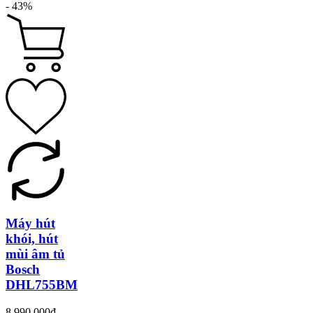
- 43%
Máy hút
khói, hút
mùi âm tủ
Bosch
DHL755BM
8.990.000₫