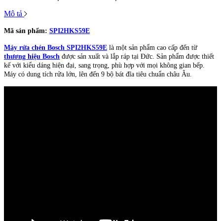
Mô tả
Mã sản phẩm:
SPI2HKS59E
Máy rửa chén Bosch SPI2HKS59E
là một sản phẩm cao cấp đến từ
thương hiệu Bosch
được sản xuất và lắp ráp tại Đức. Sản phẩm được thiết
kế với kiểu dáng hiện đại, sang trọng, phù hợp với mọi không gian bếp.
Máy có dung tích rửa lớn, lên đến 9 bộ bát đĩa tiêu chuẩn châu Âu.