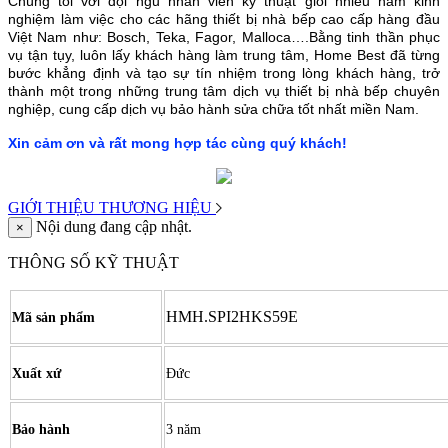
Chúng tôi với đội ngũ nhân viên kỹ thuật giỏi nhiều năm kinh
nghiệm làm việc cho các hãng thiết bị nhà bếp cao cấp hàng đầu
Việt Nam như: Bosch, Teka, Fagor, Malloca….Bằng tinh thần phục
vụ tận tụy, luôn lấy khách hàng làm trung tâm, Home Best đã từng
bước khẳng định và tạo sự tín nhiệm trong lòng khách hàng, trở
thành một trong những trung tâm dịch vụ thiết bị nhà bếp chuyên
nghiệp, cung cấp dịch vụ bảo hành sửa chữa tốt nhất miền Nam.
Xin cảm ơn và rất mong hợp tác cùng quý khách!
GIỚI THIỆU THƯƠNG HIỆU
Nội dung đang cập nhật.
×
THÔNG SỐ KỸ THUẬT
HMH.
SPI2HKS59E
Mã sản phẩm
Xuất xứ
Đức
Bảo hành
3 năm