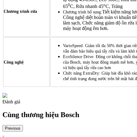
0
o
65
C, Rửa nhanh 45
C, Tráng
Chương trình rửa
Tiết kiệm năng lư
Chương trình bổ sung:
Công nghệ diệt hoàn toàn vi khuẩn tiê
làm sạch, Chức năng giảm độ ồn rửa 
máy hoạt động êm hơn.
VarioSpeed: Giảm tối đa 50% thời gian r
vẫn đảm bảo hiệu quả tẩy rửa và làm khô 
EcoSilence Drive: Động cơ không chổi tha
Công nghệ
của Bosch, máy hoạt động mạnh mẽ hơn, y
và hiệu quả tẩy rửa cao hơn
Chức năng ExtraDry: Giúp bát đĩa khô ráo
chế tình trạng đọng nước trên bề mặt bát đ
Đánh giá
Cùng thương hiệu
Bosch
Previous