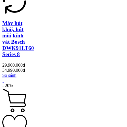
Máy hút
khói, hút
mùi kính
vát Bosch
DWK91LT60
Series 8
29.900.000₫
34.990.000₫
So sánh
- 20%