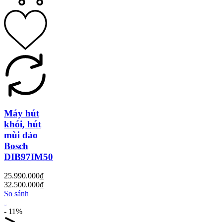
Máy hút
khói, hút
mùi đảo
Bosch
DIB97IM50
25.990.000₫
32.500.000₫
So sánh
- 11%