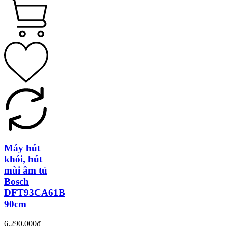
Máy hút
khói, hút
mùi âm tủ
Bosch
DFT93CA61B
90cm
6.290.000₫