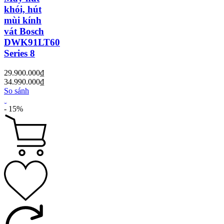
khói, hút
mùi kính
vát Bosch
DWK91LT60
Series 8
29.900.000₫
34.990.000₫
So sánh
- 15%