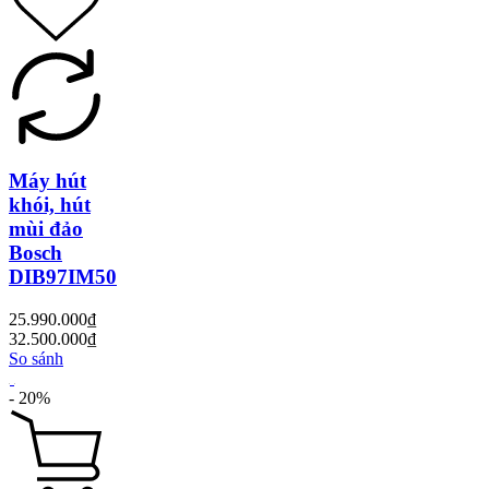
Máy hút
khói, hút
mùi đảo
Bosch
DIB97IM50
25.990.000₫
32.500.000₫
So sánh
- 20%