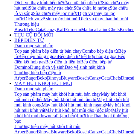
Dịch vụ thay kính bếp từ
Sửa chữa bếp điện từ
Sửa chữa máy
hút mùi
Sửa chữa máy rửa chén
Sửa chữa lò nướng
Sửa chữa
lò vi sóng
Sửa chữa máy lọc nước
Dịch vụ thay lõi lọc
nước
Dịch vụ vệ sinh máy hút mùi
Dịch vụ thay than hút mùi
Thương hiệu
Bosch
Teka
Cata
Canzy
Kaff
Eurosun
Malloca
Latino
Chefs
Kocher
THU CŨ ĐỔI MỚI
BẾP ĐIỆN TỪ
Danh mục sản phẩm
Top sản phẩm bếp điện từ bán chạy
Combo bếp điện từ
Bếp
từ
Bếp điện hồng ngoại
Bếp điện từ kết hợp hồng ngoại
Bếp
điện kết hợp gas
Bếp điện từ liền lò
Bếp điện, bếp từ
Domino
Dung dịch vệ sinh
Dao vệ sinh mặt kính
Thương hiệu bếp điện từ
Arber
Bauer
Beko
Binova
Bluware
Bosch
Canzy
Cata
Chefs
Dmest
MÁY HÚT KHÓI HÚT MÙI
Danh mục sản phẩm
Top sản phẩm máy hút khói hút mùi bán chạy
Máy hút khói
hút mùi cổ điển
Máy hút khói hút mùi âm tủ
Máy hút khói hút
mùi kính cong
Máy hút khói hút mùi kính ngang
Máy hút khói
hút mùi kính vát
Máy hút khói hút mùi đảo (độc lập)
Máy hút
khói hút mùi downcraft (âm bếp)
Lưới lọc
Than hoạt tính
Ống
bạc
Thương hiệu máy hút khói hút mùi
Arber
Bauer
Binova
Bluware
Beko
Bosch
Canzy
Cata
Chefs
Dmest