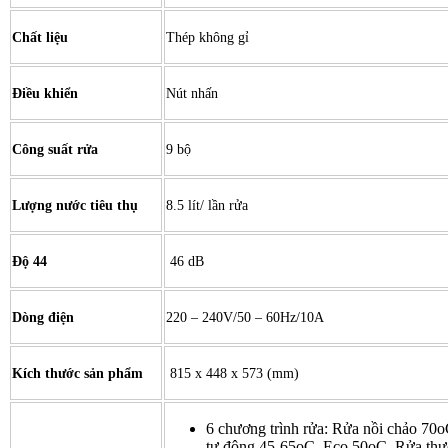
Chất liệu
Thép không gỉ
Điều khiển
Nút nhấn
Công suất rửa
9 bộ
Lượng nước tiêu thụ
8.5 lít/ lần rửa
Độ 44
46 dB
Dòng điện
220 – 240V/50 – 60Hz/10A
Kích thước sản phẩm
815 x 448 x 573 (mm)
6 chương trình rửa: Rửa nồi chảo 70
tự động 45-65oC, Eco 50oC, Rửa th