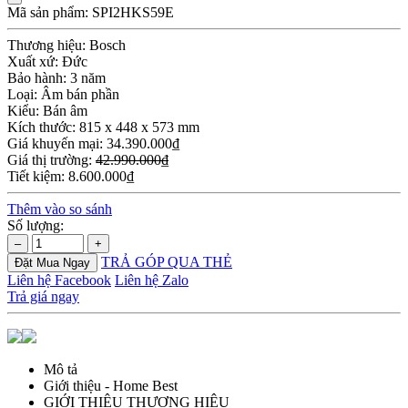
Mã sản phẩm:
SPI2HKS59E
Thương hiệu:
Bosch
Xuất xứ:
Đức
Bảo hành:
3 năm
Loại:
Âm bán phần
Kiểu:
Bán âm
Kích thước:
815 x 448 x 573 mm
Giá khuyến mại:
34.390.000₫
Giá thị trường:
42.990.000₫
Tiết kiệm:
8.600.000₫
Thêm vào so sánh
Số lượng:
–
+
TRẢ GÓP QUA THẺ
Đặt Mua Ngay
Liên hệ Facebook
Liên hệ Zalo
Trả giá ngay
Mô tả
Giới thiệu - Home Best
GIỚI THIỆU THƯƠNG HIỆU