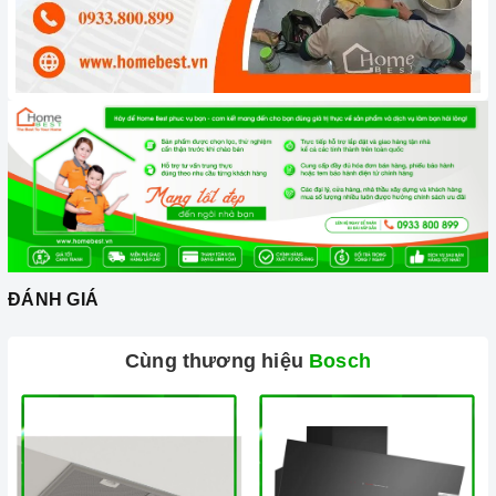
dạng cảm ứng, dễ dàng sử dụng và điều chỉnh các chương
trình rửa.
Công nghệ hiện đại
Công nghệ VarioSpeed: Giúp rút ngắn thời gian rửa bát đĩa
lên đến 50%, mà vẫn đảm bảo hiệu quả rửa sạch.
Công nghệ ActiveWater: Giúp tiết kiệm nước và điện năng
hiệu quả, đồng thời giúp rửa sạch bát đĩa một cách hiệu quả.
Công nghệ EcoSilence Drive: Giúp máy hoạt động êm ái,
ĐÁNH GIÁ
giảm thiểu tiếng ồn, mang đến sự thoải mái cho người sử
Cùng thương hiệu
Bosch
dụng.
Home Connect: Ứng dụng giúp kết nối giữa các thiết bị gia
dụng với các thiết bị di động thông minh từ đó giúp người
dùng có thể điều khiều hoạt động của thiết bị đó từ xa thông