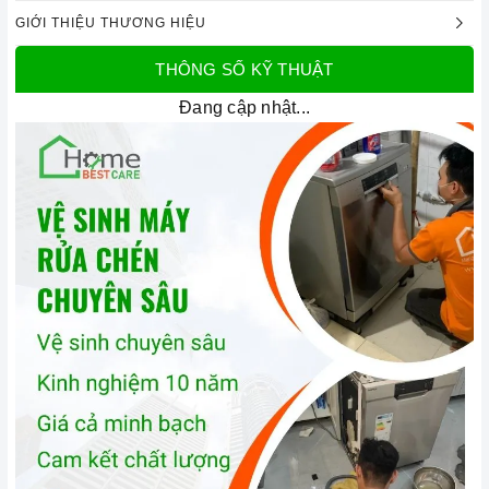
GIỚI THIỆU THƯƠNG HIỆU
THÔNG SỐ KỸ THUẬT
Đang cập nhật...
Máy rửa chén bát âm toàn phần Bosch
HMH.SMV6ZCX42E Serie 6 | Home Best
1. Đặc điểm nổi bật của sản phẩm
Thiết kế sang trọng
Máy rửa chén Bosch SMV6ZCX42E
được thiết kế với kiểu
dáng hiện đại, sang trọng, phù hợp với mọi không gian bếp.
Máy có vỏ ngoài được làm bằng chất liệu thép không gỉ sáng
bóng, mang đến vẻ đẹp tinh tế và sang trọng cho căn bếp.
Máy có kích thước 815 x 598 x 550 mm, phù hợp với việc lắp
đặt âm toàn phần. Bảng điều khiển của máy được thiết kế