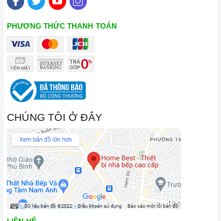
chữa thiết bị nhà bếp cao cấp
PHƯƠNG THỨC THANH TOÁN
THÔNG SỐ KỸ THUẬT
Mã sản phẩm
SMV6ZCX42E
Xuất xứ
Đức
CHÚNG TÔI Ở ĐÂY
Bảo hành
3 năm
Chất liệu
Thép không gỉ
Điều khiển
Cảm ứng
Công suất rửa
14 bộ