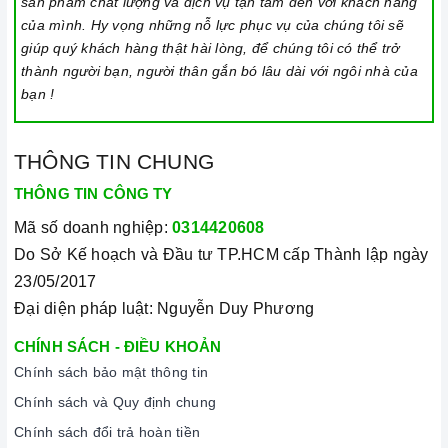
sản phẩm chất lượng và dịch vụ tận tâm đến với khách hàng
của mình. Hy vọng những nỗ lực phục vụ của chúng tôi sẽ
nên tắt nguồn và xả hết nước trong máy. Bạn cũng nên đóng
giúp quý khách hàng thật hài lòng, để chúng tôi có thể trở
cửa máy để ngăn bụi bẩn và côn trùng xâm nhập.
thành người bạn, người thân gắn bó lâu dài với ngôi nhà của
bạn !
3. Tại sao nên chọn mua sản phẩm tại Home Best?
Cam kết hàng chính hãng:
Chúng tôi cam kết cung cấp sản
THÔNG TIN CHUNG
phẩm chính hãng 100%, có nguồn gốc, xuất xứ và chứng từ
THÔNG TIN CÔNG TY
rõ ràng.
Mã số doanh nghiệp:
0314420608
Chế độ hỗ trợ bảo hành linh hoạt:
Hướng dẫn sử dụng,
Do Sở Kế hoạch và Đầu tư TP.HCM cấp Thành lập ngày
lắp đặt, chế độ bảo hành chính hãng, hậu mãi chuyên
23/05/2017
nghiệp, đảm bảo rằng quý khách sẽ có trải nghiệm tuyệt vời
Đại diện pháp luật: Nguyễn Duy Phương
và không gặp bất kỳ khó khăn nào trong quá trình sử dụng
CHÍNH SÁCH - ĐIỀU KHOẢN
sản phẩm.
Chính sách bảo mật thông tin
Vận chuyển lắp đặt nhanh chóng:
Đội ngũ tư vấn viên,
Chính sách và Quy định chung
nhân viên và kỹ thuật viên chuyên nghiệp, tận tâm sẽ đồng
Chính sách đổi trả hoàn tiền