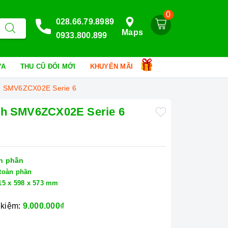
0
028.66.79.8989
Maps
0933.800.899
HỮA
THU CŨ ĐỔI MỚI
KHUYẾN MÃI
ch SMV6ZCX02E Serie 6
ch SMV6ZCX02E Serie 6
n phần
toàn phần
15 x 598 x 573 mm
 kiệm:
9.000.000₫