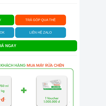
Y
TRẢ GÓP QUA THẺ
OOK
LIÊN HỆ ZALO
IÁ NGAY