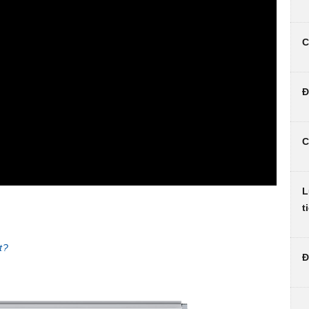
C
Đ
C
L
t
t?
Đ