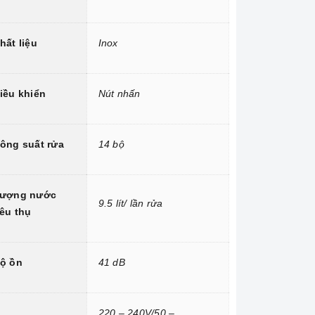
hất liệu
Inox
iều khiển
Nút nhấn
ông suất rửa
14 bộ
ượng nước
9.5 lít/ lần rửa
iêu thụ
ộ ồn
41 dB
220 – 240V/50 –