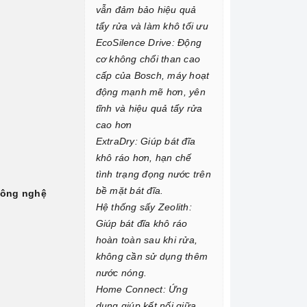
vẫn đảm bảo hiệu quả
tẩy rửa và làm khô tối ưu
EcoSilence Drive: Động
cơ không chổi than cao
cấp của Bosch, máy hoạt
động mạnh mẽ hơn, yên
tĩnh và hiệu quả tẩy rửa
cao hơn
ExtraDry: Giúp bát đĩa
khô ráo hơn, hạn chế
tình trạng đọng nước trên
bề mặt bát đĩa.
ông nghệ
Hệ thống sấy Zeolith:
Giúp bát đĩa khô ráo
hoàn toàn sau khi rửa,
không cần sử dụng thêm
nước nóng.
Home Connect: Ứng
dụng giúp kết nối giữa