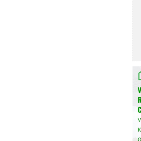
ng êm ái, giảm thiểu tiếng ồn, mang đến sự thoải mái cho
àn toàn sau khi rửa, không cần sử dụng thêm nước nóng.
hiết bị gia dụng với các thiết bị di động thông minh từ đó
a thiết bị đó từ xa thông qua kết nối mạng