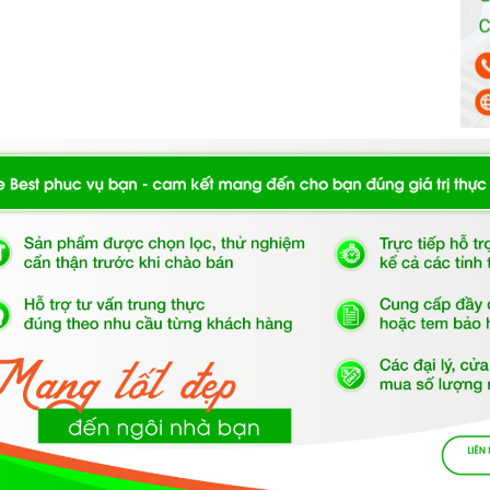
ớc của
máy rửa chén
ừa quá trình ăn mòn thuỷ tinh
ch SMV6ZCX02E
sử dụng các chất tẩy rửa chuyên dụng,
 chén, viên rửa chén hoặc muối rửa chén theo hướng dẫn
a vào
máy rửa chén
, bạn cần sắp xếp chúng đúng cách để
 cần chú ý:
o vào
máy rửa chén
.
a chạm với nhau.