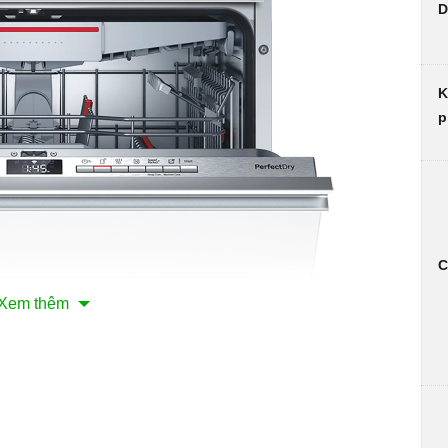
D
K
p
C
Xem thêm