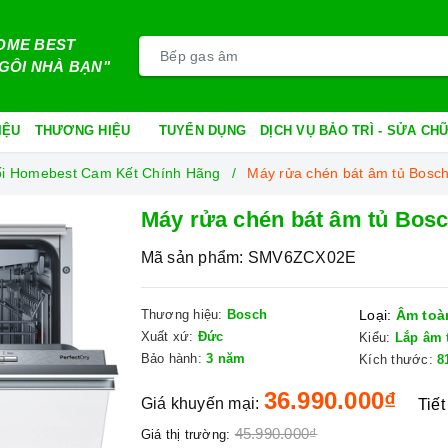
OME BEST
GÔI NHÀ BẠN"
IỆU
THƯƠNG HIỆU
TUYỂN DỤNG
DỊCH VỤ BẢO TRÌ - SỬA C
ối Homebest Cam Kết Chính Hãng
Máy rửa chén bát âm tủ Bos
Máy rửa chén bát âm tủ Bos
Mã sản phẩm:
SMV6ZCX02E
Thương hiệu:
Bosch
Loại:
Âm toà
Xuất xứ:
Đức
Kiểu:
Lắp âm 
Bảo hành:
3 năm
Kích thước:
8
36.990.000₫
Giá khuyến mại:
Tiết
45.990.000₫
Giá thị trường: