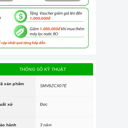
THÔNG SỐ KỸ THUẬT
ã sản phẩm
SMV8ZCX07E
uất xứ
Đức
ảo hành
3 năm