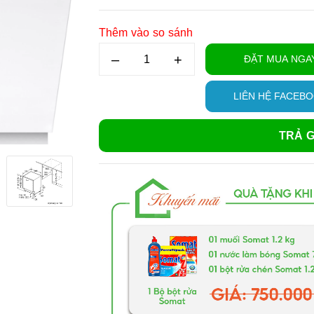
Thêm vào so sánh
–
+
ĐẶT MUA NGA
LIÊN HỆ FACEB
TRẢ G