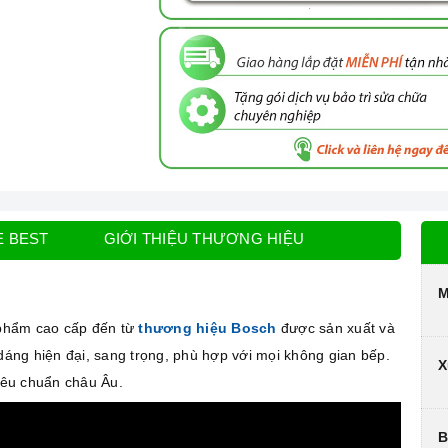
E BEST
GIỚI THIỆU THƯƠNG HIỆU
M
 phẩm cao cấp đến từ
thương hiệu Bosch
được sản xuất và
 dáng hiện đại, sang trọng, phù hợp với mọi không gian bếp.
X
tiêu chuẩn châu Âu.
B