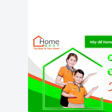
Chức năng an toàn
Khoá trẻ em
AquaStop: 100% đảm bảo các vấn đề rò rỉ nư
Công nghệ rửa độc đáo giúp bảo vệ và ngăn ng
2. Một số lưu ý khi sử dụng sản phẩm
Sử dụng đúng chất tẩy rửa:
Máy rửa chén Bos
không gây hại cho máy. Bạn nên sử dụng bột rửa
của nhà sản xuất.
Sắp xếp bát đĩa đúng cách: Trước khi cho bát đĩ
bát đĩa được rửa sạch và khô ráo hoàn toàn. Bạn
Loại bỏ thức ăn thừa khỏi bát đĩa trước khi ch
Sắp xếp bát đĩa sao cho các vật dụng không v