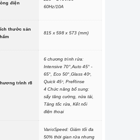
òng điện
60Hz/10A
ích thước sản
815 x 598 x 573 (mm)
hẩm
6 chương trình rửa:
Intensive 70°,Auto 45° -
65°, Eco 50°,Glass 40
,
o
Quick 45
, PreRinse
o
hương trình r8
4 Chức năng bổ sung:
sấy tăng cường, nửa tải,
Tăng tốc rửa, Kết nối
điện thoại
VarioSpeed: Giảm tối đa
50% thời gian rửa nhưng