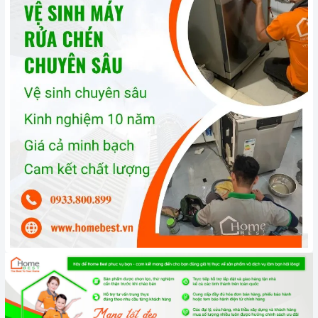
Vệ sinh
máy rửa chén
định kỳ: Bạn nên vệ sinh
máy rửa chén
định kỳ để loại bỏ cặn bẩn, ngăn ngừa vi khuẩn phát triển. Bạn
có thể vệ sinh
máy rửa chén
bằng cách sử dụng các chất tẩy
rửa chuyên dụng hoặc bằng cách chạy chương trình rửa vệ
sinh.
Bảo quản
máy rửa chén
đúng cách: Khi không sử dụng
máy
rửa chén
, bạn nên tắt nguồn và xả hết nước trong máy. Bạn
cũng nên đóng cửa máy để ngăn bụi bẩn và côn trùng xâm
nhập.
3. Tại sao nên chọn mua sản phẩm tại Home Best?
Cam kết hàng chính hãng:
Chúng tôi cam kết cung cấp sản
phẩm chính hãng 100%, có nguồn gốc, xuất xứ và chứng từ
rõ ràng.
Chế độ hỗ trợ bảo hành linh hoạt:
Hướng dẫn sử dụng,
lắp đặt, chế độ bảo hành chính hãng, hậu mãi chuyên
nghiệp, đảm bảo rằng quý khách sẽ có trải nghiệm tuyệt vời