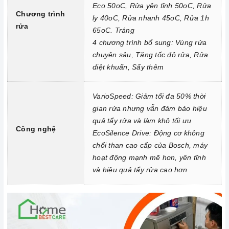
không gây hại cho máy. Bạn nên sử dụng bột rửa chén, viên
Eco 50oC, Rửa yên tĩnh 50oC, Rửa
Chương trình
ly 40oC, Rửa nhanh 45oC, Rửa 1h
rửa chén hoặc muối rửa chén theo hướng dẫn của nhà sản
rửa
65oC. Tráng
xuất.
4 chương trình bổ sung: Vùng rửa
Sắp xếp bát đĩa đúng cách: Trước khi cho bát đĩa vào
Máy rửa
chuyên sâu, Tăng tốc độ rửa, Rửa
chén bát bán âm Bosch SMI68MS04E Serie 6
, bạn cần sắp
diệt khuẩn, Sấy thêm
xếp chúng đúng cách để bát đĩa được rửa sạch và khô ráo
hoàn toàn. Bạn cần chú ý:
VarioSpeed: Giảm tối đa 50% thời
Loại bỏ thức ăn thừa khỏi bát đĩa trước khi cho vào
gian rửa nhưng vẫn đảm bảo hiệu
Máy rửa
quả tẩy rửa và làm khô tối ưu
chén bát bán âm Bosch SMI68MS04E Serie 6
.
Công nghệ
EcoSilence Drive: Động cơ không
Sắp xếp bát đĩa sao cho các vật dụng không va chạm với
chổi than cao cấp của Bosch, máy
nhau.
hoạt động mạnh mẽ hơn, yên tĩnh
Sắp xếp bát đĩa ở vị trí phù hợp với chương trình rửa.
và hiệu quả tẩy rửa cao hơn
Lựa chọn chương trình rửa phù hợp: Mỗi chương trình rửa có
một mục đích và thời gian khác nhau. Bạn nên lựa chọn
chương trình rửa phù hợp với lượng và mức độ bẩn của bát
đĩa.