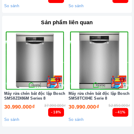
hàng tận tâm và chính sách bảo hành, hậu mãi chuyên nghiệp
So sánh
So sánh
nhất.
Xem thêm tại đây:
Home Best Care - Trung tâm bảo trì, sửa
Sản phẩm liên quan
chữa thiết bị nhà bếp cao cấp
Máy rửa chén bát độc lập Bosch
Máy rửa chén bát độc lập Bosch
SMS8ZDI86M Series 8
SMS8TCI04E Serie 8
37.990.000₫
52.850.000₫
30.990.000₫
30.990.000₫
- 18%
- 41%
So sánh
So sánh