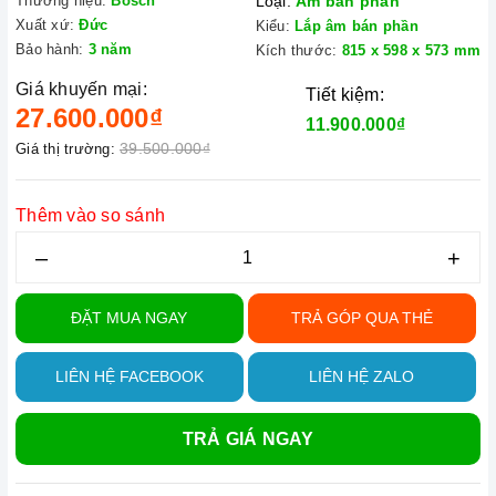
Thương hiệu:
Bosch
Loại:
Âm bán phần
Xuất xứ:
Đức
Kiểu:
Lắp âm bán phần
Bảo hành:
3 năm
Kích thước:
815 x 598 x 573 mm
Giá khuyến mại:
Tiết kiệm:
27.600.000₫
11.900.000₫
39.500.000₫
Giá thị trường:
Thêm vào so sánh
–
+
ĐẶT MUA NGAY
TRẢ GÓP QUA THẺ
LIÊN HỆ FACEBOOK
LIÊN HỆ ZALO
TRẢ GIÁ NGAY