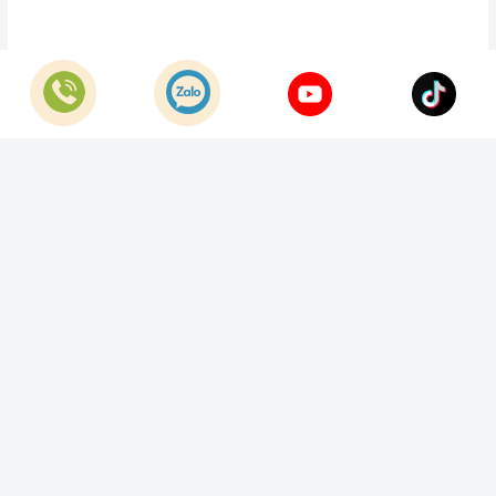
© Bản quyền thuộc về
Công Ty TNHH Home Best Việt Nam
Cung cấp bởi
Sapo