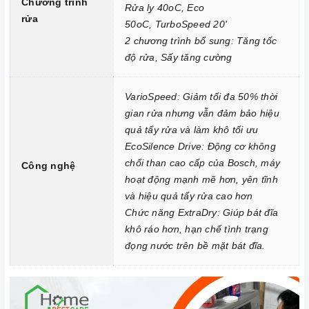
Chương trình
dẫn của nhà sản xuất.
Rửa ly 40oC, Eco
rửa
50oC, TurboSpeed 20'
Sắp xếp bát đĩa đúng cách: Trước khi cho bát đĩa vào
máy rửa
2 chương trình bổ sung: Tăng tốc
chén
, bạn cần sắp xếp chúng đúng cách để bát đĩa được rửa
độ rửa, Sấy tăng cường
sạch và khô ráo hoàn toàn. Bạn cần chú ý:
Loại bỏ thức ăn thừa khỏi bát đĩa trước khi cho vào
máy rửa
VarioSpeed: Giảm tối đa 50% thời
chén
.
gian rửa nhưng vẫn đảm bảo hiệu
Sắp xếp bát đĩa sao cho các vật dụng không va chạm với
quả tẩy rửa và làm khô tối ưu
nhau.
EcoSilence Drive: Động cơ không
chổi than cao cấp của Bosch, máy
Sắp xếp bát đĩa ở vị trí phù hợp với chương trình rửa.
Công nghệ
hoạt động mạnh mẽ hơn, yên tĩnh
Lựa chọn chương trình rửa phù hợp: Mỗi chương trình rửa có
và hiệu quả tẩy rửa cao hơn
một mục đích và thời gian khác nhau. Bạn nên lựa chọn
Chức năng ExtraDry: Giúp bát đĩa
chương trình rửa phù hợp với lượng và mức độ bẩn của bát
khô ráo hơn, hạn chế tình trạng
đĩa.
đọng nước trên bề mặt bát đĩa.
Vệ sinh
máy rửa chén
định kỳ: Bạn nên vệ sinh
máy rửa chén
định kỳ để loại bỏ cặn bẩn, ngăn ngừa vi khuẩn phát triển. Bạn
có thể vệ sinh
máy rửa chén
bằng cách sử dụng các chất tẩy