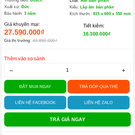
Thương hiệu:
Bosch
Loại:
Âm bán phần
Xuất xứ:
Đức
Kiểu:
Lắp âm bán phần
Bảo hành:
3 năm
Kích thước:
815 x 600 x 550 mm
Giá khuyến mại:
Tiết kiệm:
27.590.000₫
16.300.000₫
43.890.000₫
Giá thị trường:
Thêm vào so sánh
–
+
ĐẶT MUA NGAY
TRẢ GÓP QUA THẺ
LIÊN HỆ FACEBOOK
LIÊN HỆ ZALO
TRẢ GIÁ NGAY