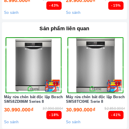
8.990.000₫
29.900.000₫
chữa thiết bị nhà bếp cao cấp
- 43%
- 15%
So sánh
So sánh
Sản phẩm liên quan
Máy rửa chén bát độc lập Bosch
Máy rửa chén bát độc lập Bosch
SMS8ZDI86M Series 8
SMS8TCI04E Serie 8
37.990.000₫
52.850.000₫
30.990.000₫
30.990.000₫
- 18%
- 41%
So sánh
So sánh