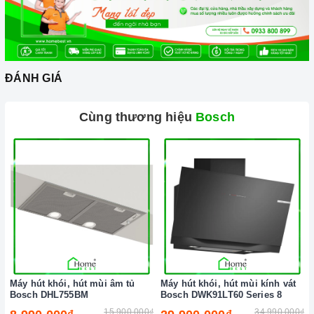
nhân viên và kỹ thuật viên chuyên nghiệp, tận tâm sẽ đồng
hành cùng quý khách trong quá trình mua sắm và sử dụng
sản phẩm.
ĐÁNH GIÁ
Cùng thương hiệu
Bosch
Đến với Home Best, chúng tôi tự hào cung cấp đến khách hàng
đa dạng các dòng
máy rửa chén BOSCH
nổi tiếng, cam kết về
chất lượng và nguồn gốc sản phẩm chính hãng. Chúng tôi tự
tin mang đến cho quý khách hàng dịch vụ chăm sóc khách
hàng tận tâm và chính sách bảo hành, hậu mãi chuyên nghiệp
nhất.
Máy hút khói, hút mùi âm tủ
Máy hút khói, hút mùi kính vát
Bosch DHL755BM
Bosch DWK91LT60 Series 8
Xem thêm tại đây:
Home Best Care - Trung tâm bảo trì, sửa
15.900.000₫
34.990.000₫