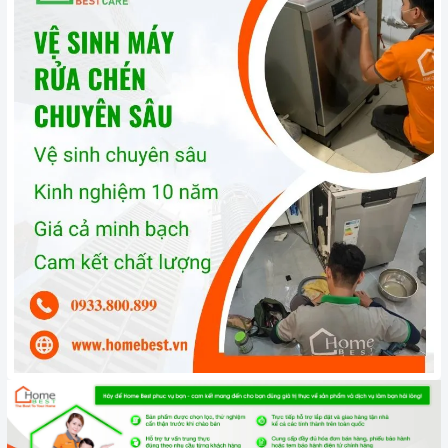
rửa chuyên dụng hoặc bằng cách chạy chương trình rửa vệ
sinh.
Bảo quản
máy rửa chén
đúng cách: Khi không sử dụng
máy
rửa chén
, bạn nên tắt nguồn và xả hết nước trong máy. Bạn
cũng nên đóng cửa máy để ngăn bụi bẩn và côn trùng xâm
nhập.
3. Tại sao nên chọn mua sản phẩm tại Home Best?
Cam kết hàng chính hãng:
Chúng tôi cam kết cung cấp sản
phẩm chính hãng 100%, có nguồn gốc, xuất xứ và chứng từ
rõ ràng.
Chế độ hỗ trợ bảo hành linh hoạt:
Hướng dẫn sử dụng,
lắp đặt, chế độ bảo hành chính hãng, hậu mãi chuyên
nghiệp, đảm bảo rằng quý khách sẽ có trải nghiệm tuyệt vời
và không gặp bất kỳ khó khăn nào trong quá trình sử dụng
sản phẩm.
Vận chuyển lắp đặt nhanh chóng:
Đội ngũ tư vấn viên,