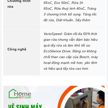
Chương trình
65oC, Eco 50oC, Rửa 1h
Vệ sinh máy rửa chén định kỳ: Bạn nên vệ sinh máy rửa chén
rửa
65oC, Rửa thuỷ tinh 40oC, Tráng
định kỳ để loại bỏ cặn bẩn, ngăn ngừa vi khuẩn phát triển. Bạn
3 chương trình bổ sung: Tăng tốc
có thể vệ sinh máy rửa chén bằng cách sử dụng các chất tẩy
độ rửa, Diệt khuẩn, Sấy thêm
rửa chuyên dụng hoặc bằng cách chạy chương trình rửa vệ
sinh.
VarioSpeed: Giảm tối đa 50% thời
Bảo quản máy rửa chén đúng cách: Khi không sử dụng máy
gian rửa nhưng vẫn đảm bảo hiệu
rửa chén, bạn nên tắt nguồn và xả hết nước trong máy. Bạn
quả tẩy rửa và làm khô tối ưu
Công nghệ
cũng nên đóng cửa máy để ngăn bụi bẩn và côn trùng xâm
EcoSilence Drive: Động cơ không
chổi than cao cấp của Bosch, máy
nhập.
hoạt động mạnh mẽ hơn, yên tĩnh
3. Tại sao nên chọn mua sản phẩm tại Home Best?
và hiệu quả tẩy rửa cao hơn
Cam kết hàng chính hãng:
Chúng tôi cam kết cung cấp sản
phẩm chính hãng 100%, có nguồn gốc, xuất xứ và chứng từ
rõ ràng.
Chế độ hỗ trợ bảo hành linh hoạt:
Hướng dẫn sử dụng,
lắp đặt, chế độ bảo hành chính hãng, hậu mãi chuyên
nghiệp, đảm bảo rằng quý khách sẽ có trải nghiệm tuyệt vời