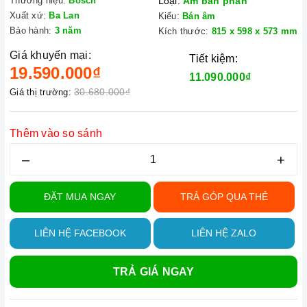
Thương hiệu:
Bosch
Loại:
Âm bán phần
Xuất xứ:
Ba Lan
Kiểu:
Bán âm
Bảo hành:
3 năm
Kích thước:
815 x 598 x 573 mm
Giá khuyến mại:
Tiết kiệm:
19.590.000₫
11.090.000₫
30.680.000₫
Giá thị trường:
Thêm vào so sánh
–
+
ĐẶT MUA NGAY
TRẢ GÓP QUA THẺ
LIÊN HỆ FACEBOOK
LIÊN HỆ ZALO
TRẢ GIÁ NGAY