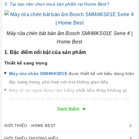
3. Tại sao nên chọn mua sản phẩm tại Home Best?
Máy rửa chén bát bán âm Bosch SMI46KS01E Serie 4 |
Home Best
1. Đặc điểm nổi bật của sản phẩm
Thiết kế sang trọng
Máy rửa chén SMI46KS01E
được thiết kế với kiểu dáng hiện
đại, sang trọng, phù hợp với mọi không gian bếp.
Máy có vỏ ngoài được làm bằng
chất liệu thép không gỉ
sáng bóng, mang đến vẻ đẹp tinh tế và sang trọng cho căn
bếp.
Xem thêm
Máy có
kích thước 815 x 598 x 573 mm
, phù hợp với việc
lắp đặt âm bán phần. Bảng điều khiển của máy được thiết kế
GIỚI THIỆU - HOME BEST
dạng nút nhấn, dễ dàng sử dụng và điều chỉnh các chương
GIỚI THIỆU THƯƠNG HIỆU