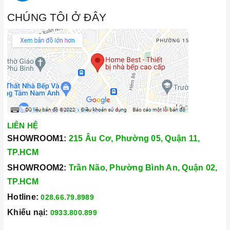
CHÚNG TÔI Ở ĐÂY
LIÊN HỆ
SHOWROOM1:
215 Âu Cơ, Phường 05, Quận 11,
TP.HCM
SHOWROOM2:
Trần Não, Phường Bình An, Quận 02,
TP.HCM
Hotline:
028.66.79.8989
Khiếu nại:
0933.800.899