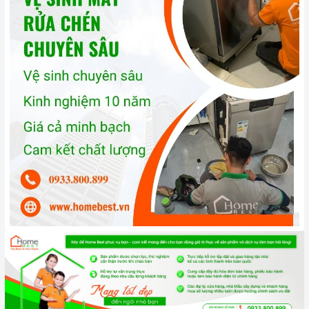
và không gặp bất kỳ khó khăn nào trong quá trình sử dụng
sản phẩm.
Vận chuyển lắp đặt nhanh chóng:
Đội ngũ tư vấn viên,
nhân viên và kỹ thuật viên chuyên nghiệp, tận tâm sẽ đồng
hành cùng quý khách trong quá trình mua sắm và sử dụng
sản phẩm.
Đến với Home Best, chúng tôi tự hào cung cấp đến khách hàng
đa dạng các dòng
máy rửa chén BOSCH
nổi tiếng, cam kết về
chất lượng và nguồn gốc sản phẩm chính hãng. Chúng tôi tự
tin mang đến cho quý khách hàng dịch vụ chăm sóc khách