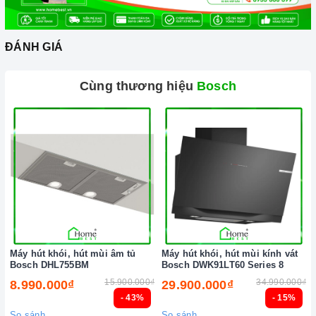
hàng tận tâm và chính sách bảo hành, hậu mãi chuyên nghiệp
nhất.
ĐÁNH GIÁ
Xem thêm tại đây:
Home Best Care - Trung tâm bảo trì, sửa
chữa thiết bị nhà bếp cao cấp
Cùng thương hiệu
Bosch
Máy hút khói, hút mùi âm tủ
Máy hút khói, hút mùi kính vát
Bosch DHL755BM
Bosch DWK91LT60 Series 8
15.900.000₫
34.990.000₫
8.990.000₫
29.900.000₫
- 43%
- 15%
So sánh
So sánh