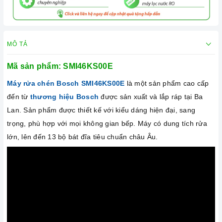
Chức năng ExtraDry: Giúp
bát đĩa khô ráo hơn, hạn
chế tình trạng đọng nước
trên bề mặt bát đĩa.
MÔ TẢ
Mã sản phẩm:
SMI46KS00E
Máy rửa chén Bosch
SMI46KS00E
là một sản phẩm cao cấp
đến từ
thương hiệu Bosch
được sản xuất và lắp ráp tại Ba
Lan. Sản phẩm được thiết kế với kiểu dáng hiện đại, sang
trọng, phù hợp với mọi không gian bếp. Máy có dung tích rửa
lớn, lên đến 13 bộ bát đĩa tiêu chuẩn châu Âu.