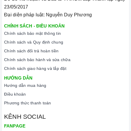
23/05/2017
Đại diện pháp luật: Nguyễn Duy Phương
CHÍNH SÁCH - ĐIỀU KHOẢN
Chính sách bảo mật thông tin
Chính sách và Quy định chung
Đến với Home Best, chúng tôi tự hào cung cấp đến khách hàng
Chính sách đổi trả hoàn tiền
đa dạng các dòng
máy rửa chén BOSCH
nổi tiếng, cam kết về
Chính sách bảo hành và sửa chữa
chất lượng và nguồn gốc sản phẩm chính hãng. Chúng tôi tự
Chính sách giao hàng và lắp đặt
tin mang đến cho quý khách hàng dịch vụ chăm sóc khách
HƯỚNG DẪN
hàng tận tâm và chính sách bảo hành, hậu mãi chuyên nghiệp
Hướng dẫn mua hàng
nhất.
Điều khoản
Xem thêm tại đây:
Home Best Care - Trung tâm bảo trì, sửa
Phương thức thanh toán
chữa thiết bị nhà bếp cao cấp
KÊNH SOCIAL
FANPAGE