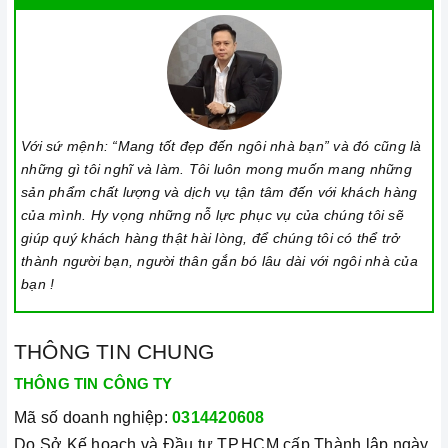
rửa chén
, bạn nên tắt nguồn và xả hết nước trong máy. Bạn
cũng nên đóng cửa máy để ngăn bụi bẩn và côn trùng xâm
nhập.
3. Tại sao nên chọn mua sản phẩm tại Home Best?
Cam kết hàng chính hãng:
Chúng tôi cam kết cung cấp sản
Với sứ mệnh: “Mang tốt đẹp đến ngôi nhà bạn” và đó cũng là
phẩm chính hãng 100%, có nguồn gốc, xuất xứ và chứng từ
những gì tôi nghĩ và làm. Tôi luôn mong muốn mang những
rõ ràng.
sản phẩm chất lượng và dịch vụ tận tâm đến với khách hàng
Chế độ hỗ trợ bảo hành linh hoạt:
Hướng dẫn sử dụng,
của mình. Hy vọng những nỗ lực phục vụ của chúng tôi sẽ
lắp đặt, chế độ bảo hành chính hãng, hậu mãi chuyên
giúp quý khách hàng thật hài lòng, để chúng tôi có thể trở
nghiệp, đảm bảo rằng quý khách sẽ có trải nghiệm tuyệt vời
thành người bạn, người thân gắn bó lâu dài với ngôi nhà của
bạn !
và không gặp bất kỳ khó khăn nào trong quá trình sử dụng
sản phẩm.
Vận chuyển lắp đặt nhanh chóng:
Đội ngũ tư vấn viên,
THÔNG TIN CHUNG
nhân viên và kỹ thuật viên chuyên nghiệp, tận tâm sẽ đồng
THÔNG TIN CÔNG TY
hành cùng quý khách trong quá trình mua sắm và sử dụng
Mã số doanh nghiệp:
0314420608
sản phẩm.
Do Sở Kế hoạch và Đầu tư TP.HCM cấp Thành lập ngày