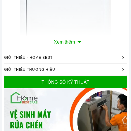
Xem thêm
GIỚI THIỆU - HOME BEST
GIỚI THIỆU THƯƠNG HIỆU
Máy rửa chén bát bán âm Bosch SMI46KS00E Serie 4 |
THÔNG SỐ KỸ THUẬT
Home Best
1. Đặc điểm nổi bật của sản phẩm
Thiết kế sang trọng
Máy rửa chén bát bán âm Bosch SMI46KS00E Serie
4
đ
ược thiết kế với kiểu dáng hiện đại, sang trọng, phù hợp