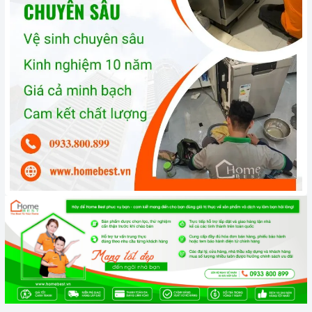
với mọi không gian bếp.
Máy có vỏ ngoài được làm bằng chất liệu thép không gỉ sáng
bóng, mang đến vẻ đẹp tinh tế và sang trọng cho căn bếp.
Máy có
kích thước 815 x 598 x 573 mm
, phù hợp với việc
lắp đặt âm bán phần. Bảng điều khiển của máy được thiết kế
dạng nút nhấn, dễ dàng sử dụng và điều chỉnh các chương
trình rửa.
Công nghệ hiện đại
Công nghệ VarioSpeed: Giúp rút ngắn thời gian rửa bát đĩa
lên đến 50%, mà vẫn đảm bảo hiệu quả rửa sạch.
Công nghệ ActiveWater: Giúp tiết kiệm nước và điện năng
hiệu quả, đồng thời giúp rửa sạch bát đĩa một cách hiệu quả.
Công nghệ EcoSilence Drive: Giúp máy hoạt động êm ái,
giảm thiểu tiếng ồn, mang đến sự thoải mái cho người sử
dụng.
Chức năng ExtraDry: Giúp bát đĩa khô ráo hơn, hạn chế tình
trạng đọng nước trên bề mặt bát đĩa.