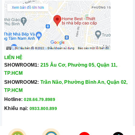
LIÊN HỆ
SHOWROOM1:
215 Âu Cơ, Phường 05, Quận 11,
TP.HCM
SHOWROOM2:
Trần Não, Phường Bình An, Quận 02,
TP.HCM
Hotline:
028.66.79.8989
Khiếu nại:
0933.800.899
© Bản quyền thuộc về
Công Ty TNHH Home Best Việt Nam