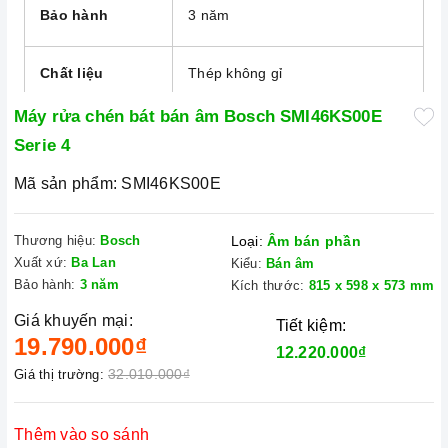
Bảo hành
3 năm
Chất liệu
Thép không gỉ
Máy rửa chén bát bán âm Bosch SMI46KS00E
Điều khiển
Nút nhấn
Serie 4
Mã sản phẩm:
SMI46KS00E
Công suất rửa
13 bộ
Thương hiệu:
Bosch
Loại:
Âm bán phần
Lượng nước
7.5 lít/ lần rửa
Xuất xứ:
Ba Lan
Kiểu:
Bán âm
tiêu thụ
Bảo hành:
3 năm
Kích thước:
815 x 598 x 573 mm
Giá khuyến mại:
Tiết kiệm:
Độ ồn
46 dB
19.790.000₫
12.220.000₫
32.010.000₫
Giá thị trường:
Dòng điện
220 – 240V/50 – 60Hz/10A
Thêm vào so sánh
Kích thước sản