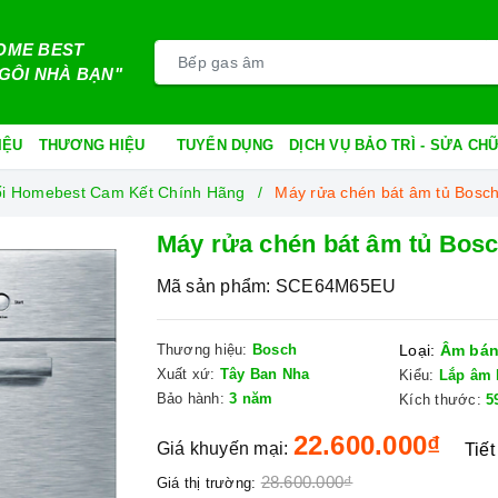
OME BEST
GÔI NHÀ BẠN"
IỆU
THƯƠNG HIỆU
TUYỂN DỤNG
DỊCH VỤ BẢO TRÌ - SỬA C
ối Homebest Cam Kết Chính Hãng
Máy rửa chén bát âm tủ Bos
Máy rửa chén bát âm tủ Bos
Mã sản phẩm:
SCE64M65EU
Thương hiệu:
Bosch
Loại:
Âm bán
Xuất xứ:
Tây Ban Nha
Kiểu:
Lắp âm 
Bảo hành:
3 năm
Kích thước:
5
22.600.000₫
Giá khuyến mại:
Tiết
28.600.000₫
Giá thị trường: