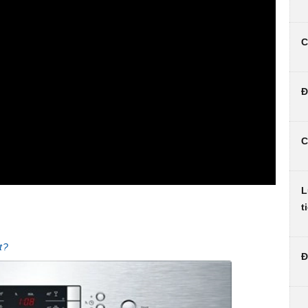
C
Đ
C
L
t
t?
Đ