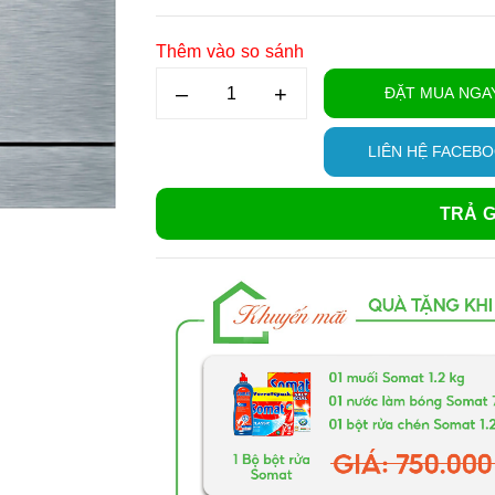
Thêm vào so sánh
–
+
ĐẶT MUA NGA
LIÊN HỆ FACEB
TRẢ G