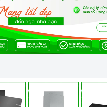
áy rửa chén định kỳ để loại bỏ cặn bẩn, ngăn ngừa vi khuẩn
g cách sử dụng các chất tẩy rửa chuyên dụng hoặc bằng cách
 dụng máy rửa chén, bạn nên tắt nguồn và xả hết nước
bụi bẩn và côn trùng xâm nhập.
ome Best?
t cung cấp sản phẩm chính hãng 100%, có nguồn gốc, xuất
 sử dụng, lắp đặt, chế độ bảo hành chính hãng, hậu mãi
rải nghiệm tuyệt vời và không gặp bất kỳ khó khăn nào
 vấn viên, nhân viên và kỹ thuật viên chuyên nghiệp, tận tâm
 mua sắm và sử dụng sản phẩm.