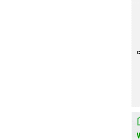
osch SCE64M65EU Serie 6 | Home Best
C
ng, phù hợp với mọi không gian bếp.
không gỉ sáng bóng, mang đến vẻ đẹp tinh tế và sang trọng
p với việc lắp đặt âm bán phần. Bảng điều khiển của máy
và điều chỉnh các chương trình rửa.
n rửa bát đĩa lên đến 50%, mà vẫn đảm bảo hiệu quả rửa
 hạn chế tình trạng đọng nước trên bề mặt bát đĩa.