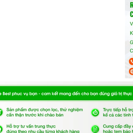
ẩn, nấm mốc và dầu mỡ đến 99,99%
c của máy rửa chén
ừa quá trình ăn mòn thuỷ tinh
g các chất tẩy rửa chuyên dụng, không gây hại cho máy.
ặc muối rửa chén theo hướng dẫn của nhà sản xuất.
ĩa vào máy rửa chén, bạn cần sắp xếp chúng đúng cách để
 cần chú ý:
o vào máy rửa chén.
a chạm với nhau.
nh rửa.
trình rửa có một mục đích và thời gian khác nhau. Bạn nên
mức độ bẩn của bát đĩa.