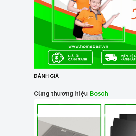
Vệ sinh máy rửa chén định kỳ: Bạn nên vệ sinh m
phát triển. Bạn có thể vệ sinh máy rửa chén bằn
chạy chương trình rửa vệ sinh.
Bảo quản máy rửa chén đúng cách: Khi không sử
trong máy. Bạn cũng nên đóng cửa máy để ngăn 
3. Tại sao nên chọn mua sản phẩm tại H
Cam kết hàng chính hãng:
Chúng tôi cam kế
xứ và chứng từ rõ ràng.
Chế độ hỗ trợ bảo hành linh hoạt:
Hướng dẫn
ĐÁNH GIÁ
chuyên nghiệp, đảm bảo rằng quý khách sẽ có t
trong quá trình sử dụng sản phẩm.
Cùng thương hiệu
Bosch
Vận chuyển lắp đặt nhanh chóng:
Đội ngũ tư
sẽ đồng hành cùng quý khách trong quá trình