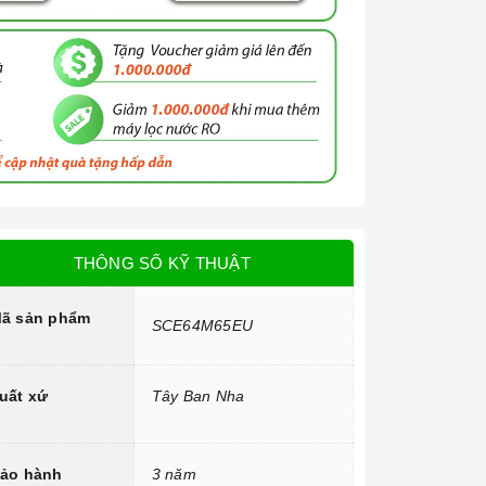
THÔNG SỐ KỸ THUẬT
ã sản phẩm
SCE64M65EU
uất xứ
Tây Ban Nha
ảo hành
3 năm