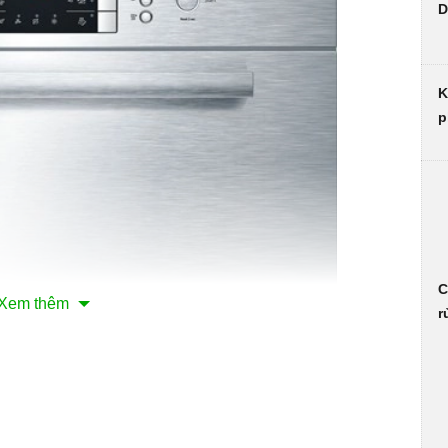
D
K
p
C
Xem thêm
r