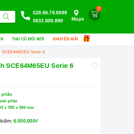
0
028.66.79.8989
Maps
0933.800.899
HỮA
THU CŨ ĐỔI MỚI
KHUYẾN MÃI
ch SCE64M65EU Serie 6
ch SCE64M65EU Serie 6
 phần
bán phần
95 x 595 x 500 mm
 kiệm:
6.000.000₫