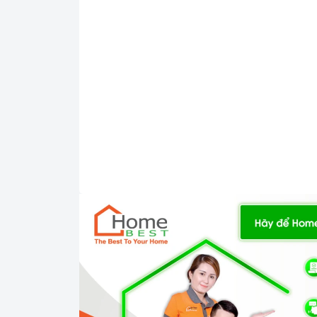
Công nghệ Hygiene Plus: Giúp loại bỏ vi khu
Chức năng an toàn
Khoá trẻ em
AquaStop: 100% đảm bảo các vấn đề rò rỉ nướ
Công nghệ rửa độc đáo giúp bảo vệ và ngăn ng
2. Một số lưu ý khi sử dụng sản phẩm
Sử dụng đúng chất tẩy rửa: Máy rửa chén sử dụn
Bạn nên sử dụng bột rửa chén, viên rửa chén ho
Sắp xếp bát đĩa đúng cách: Trước khi cho bát đ
bát đĩa được rửa sạch và khô ráo hoàn toàn. Bạn
Loại bỏ thức ăn thừa khỏi bát đĩa trước khi ch
Sắp xếp bát đĩa sao cho các vật dụng không v
Sắp xếp bát đĩa ở vị trí phù hợp với chương trì
Lựa chọn chương trình rửa phù hợp: Mỗi chương 
lựa chọn chương trình rửa phù hợp với lượng và 