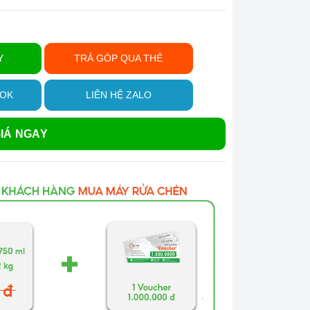
Y
TRẢ GÓP QUA THẺ
OOK
LIÊN HỆ ZALO
IÁ NGAY