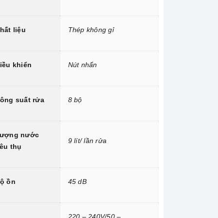
hất liệu
Thép không gỉ
iều khiển
Nút nhấn
ông suất rửa
8 bộ
ượng nước
9 lít/ lần rửa
iêu thụ
ộ ồn
45 dB
220 – 240V/50 –