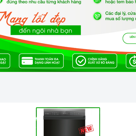
n không nên để nước hoặc vật cứng lọt vào trong máy.
cho máy hơn hết bạn nên sử dụng đúng tốc độ của máy, không
ng món ăn không chứa dầu mỡ như các món luộc bạn chỉ cần
ứa nhiều dầu mỡ như: chiên, xào, rán hoặc những món nặng
 mùi ở cấp độ cao.
Nên bảo dưỡng máy 12 tháng 1 lần cũng là cách để máy hoạt
ome Best?
t cung cấp sản phẩm chính hãng 100%, có nguồn gốc, xuất
n sử dụng, lắp đặt, chế độ bảo hành chính hãng, hậu mãi
ải nghiệm tuyệt vời và không gặp bất kỳ khó khăn nào trong