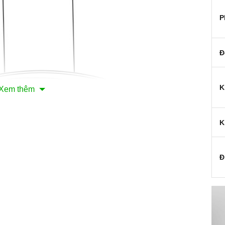
P
Đ
K
Xem thêm
K
Đ
a quạt thông gió kết hợp với các màng lọc. Máy thường bao