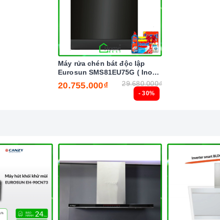
 vấn viên, nhân viên và kỹ thuật viên chuyên nghiệp, tận tâm
ua sắm và sử dụng sản phẩm.
Máy rửa chén bát độc lập
Eurosun SMS81EU75G ( Inox
BLACK ) Serial 7
29.680.000₫
20.755.000₫
- 30%
g cấp đến khách hàng đa dạng các dòng
máy hút khói
 nguồn gốc sản phẩm chính hãng. Chúng tôi tự tin mang đến