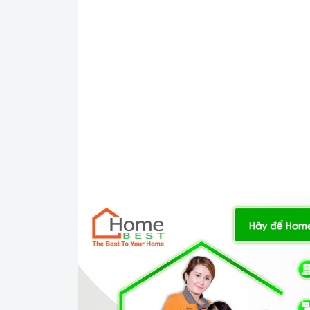
gồm các bộ phận cơ bản như: lớp toa inox bên ng
bảng điều khiển tốc độ hút.
- Hệ thống đèn chiếu sáng LED Light 2 x 1.5W
thuận lợi.
Chức năng an toàn
- Máy sử dụng phương pháp hút mùi trực tiếp t
thời chức năng khử mùi bằng than hoạt tính sẽ 
này sẽ giúp máy có hiệu quả tới 100% và mùi sẽ 
- Độ ồn tối đa của máy ở mức thấp rất êm không
thu điện của máy khiến bạn phải ngạc nhiên vì 6
của bạn.
2. Một số lưu ý khi sử dụng sản phẩm
- Đối với những chiếc
máy hút mùi
sử dụng than
để đảm bảo hiệu quả khử mùi.
- Luôn lau chùi máy bằng giẻ mềm, có chất tẩy rử