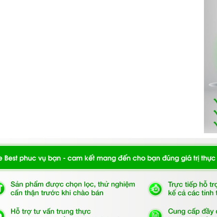
oài, hệ thống dẫn khí, lưới lọc, quạt hút, đèn chiếu sáng,
 có tác dụng chiếu sáng và làm cho công việc nấu ăn thêm
ức mùi được đẩy ra ngoài theo đường ống thoát
D150
. Đồng
giúp cho không khí trong phòng bếp luôn sạch sẽ. Cách thức
được đẩy hoàn toàn ra ngoài trời.
 ảnh hưởng đến sinh hoạt gia đình bạn. Tổng điện năng tiêu
 đến 7 tiếng đồng hồ hoạt động của máy mới hết có 1 số điện
 hoạt tính, bạn nên thay than từ 6 tháng đến 1 năm một lần
a.