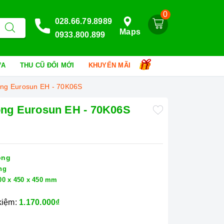
0
028.66.79.8989
Maps
0933.800.899
HỮA
THU CŨ ĐỔI MỚI
KHUYẾN MÃI
cong Eurosun EH - 70K06S
cong Eurosun EH - 70K06S
ong
ng
00 x 450 x 450 mm
 kiệm:
1.170.000₫