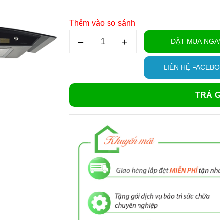
Thêm vào so sánh
–
+
ĐẶT MUA NGA
LIÊN HỆ FACEB
TRẢ G