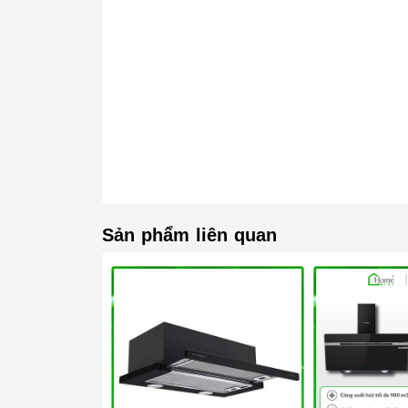
quá trình sử dụng sản phẩm.
- Vận chuyển lắp đặt nhanh chóng:
Đội ngũ tư
sẽ đồng hành cùng quý khách trong quá trình m
Sản phẩm liên quan
Đến với
Home Best
, chúng tôi tự hào cun
EUROSUN
nổi tiếng, cam kết về chất lượng và