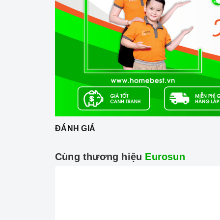
- Không sử dụng máy khi nguồn điện chập chờn.
- Để tránh gây hại đến động cơ bên trong máy bạ
- Đặc biệt để tiết kiệm điện và tăng tuổi thọ 
nên lạm dụng tốc độ cao nhất tức đối với nhữ
để máy ở mức công suất thấp, với những món ch
mùi như giả cày thì bạn mới cần sử dụng máy hút
- Tầm 2 tháng bạn nên vệ sinh lưới lọc 1 lần. 
động tốt hơn.
ĐÁNH GIÁ
3. Tại sao nên chọn mua sản phẩm tại H
Cùng thương hiệu
Eurosun
- Cam kết hàng chính hãng:
Chúng tôi cam kế
xứ và chứng từ rõ ràng.
- Chế độ hỗ trợ bảo hành linh hoạt:
Hướng dẫ
chuyên nghiệp, đảm bảo rằng quý khách sẽ có tr