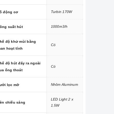
Turbin 170W
ố động cơ
1000m3/h
ông suất hút
hế độ khử mùi bằng
Có
han hoạt tính
hế độ hút đẩy ra ngoài
Có
ua ống thoát
Nhôm Aluminum
ưới lọc mỡ
LED Light 2 x
èn chiếu sáng
1.5W