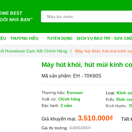
OME BEST
GÔI NHÀ BẠN"
IỆU
THƯƠNG HIỆU
TUYỂN DỤNG
DỊCH VỤ BẢO TRÌ - SỬA C
Phối Homebest Cam Kết Chính Hãng
Máy hút khói, hút mùi kính 
Máy hút khói, hút mùi kính 
Mã sản phẩm:
EH - 70K60S
Thương hiệu:
Eurosun
Loại:
Kính c
Xuất xứ:
Chính hãng
Kiểu:
Kính co
Bảo hành:
2 năm
Kích thước:
7
3.510.000₫
Giá khuyến mại:
Tiết
4.680.000₫
Giá thị trường: