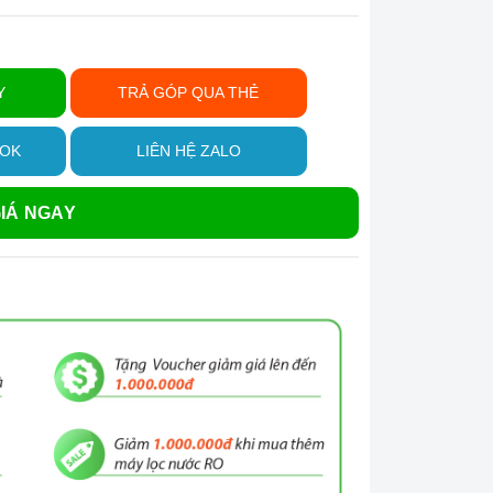
Y
TRẢ GÓP QUA THẺ
OOK
LIÊN HỆ ZALO
IÁ NGAY