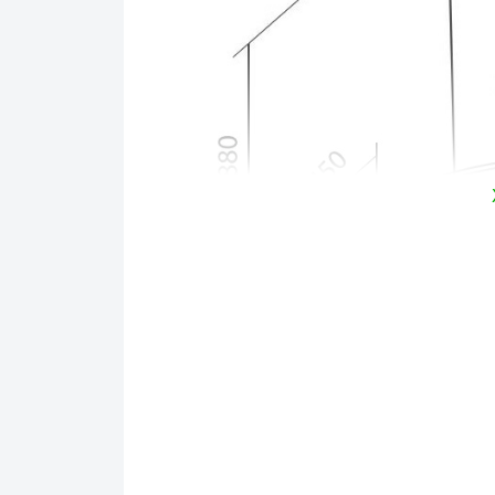
Công nghệ hiện đại
- Công suất hút khỏe, động cơ Turbin 170W
-
Máy hút mùi
hoạt động dựa trên nguyên tắc củ