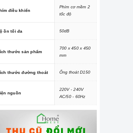
Phím cơ mềm 2
hím điều khiển
tốc độ
50dB
ộ ồn tối đa
700 x 450 x 450
ích thước sản phẩm
mm
Ống thoát D150
ích thước đường thoát
220V - 240V
iện nguồn
AC/50 - 60Hz