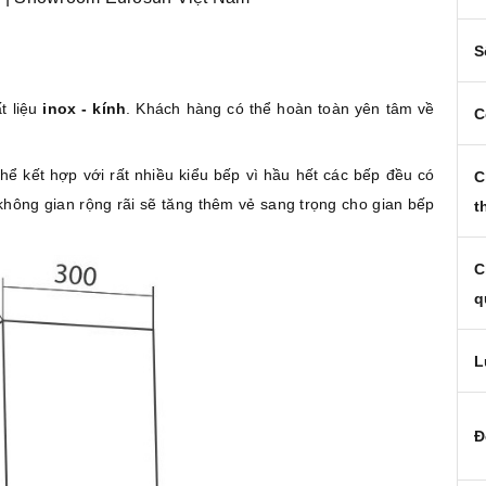
S
 liệu
inox - kính
. Khách hàng có thể hoàn toàn yên tâm về
C
thể kết hợp với rất nhiều kiểu bếp vì hầu hết các bếp đều có
C
hông gian rộng rãi sẽ tăng thêm vẻ sang trọng cho gian bếp
t
C
q
L
Đ