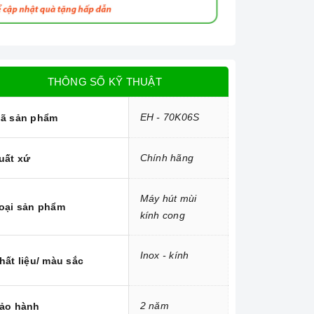
THÔNG SỐ KỸ THUẬT
EH - 70K06S
ã sản phẩm
Chính hãng
uất xứ
Máy hút mùi
oại sản phẩm
kính cong
Inox - kính
hất liệu/ màu sắc
2 năm
ảo hành