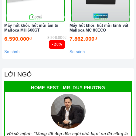
Máy hút khói, hút mùi âm tủ
Máy hút khói, hút mùi kính vát
Malloca MH 600GT
Malloca MC 80ECO
8.208.000₫
6.590.000₫
7.862.000₫
- 20%
So sánh
So sánh
LỜI NGỎ
HOME BEST - MR. DUY PHƯƠNG
Với sứ mệnh: “Mang tốt đẹp đến ngôi nhà bạn” và đó cũng là