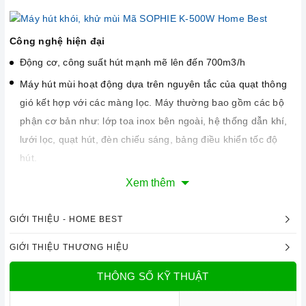
Công nghệ hiện đại
Động cơ, công suất hút mạnh mẽ lên đến 700m3/h
Máy hút mùi hoạt động dựa trên nguyên tắc của quạt thông
gió kết hợp với các màng lọc. Máy thường bao gồm các bộ
phận cơ bản như: lớp toa inox bên ngoài, hệ thống dẫn khí,
lưới lọc, quạt hút, đèn chiếu sáng, bảng điều khiển tốc độ
hút.
Hệ thống đèn chiếu sáng LED 4 x 1W có tác dụng chiếu sáng
Xem thêm
và làm cho công việc nấu ăn thêm thuận lợi.
Chức năng an toàn
GIỚI THIỆU - HOME BEST
Hệ thống lọc khử mùi tự hủy sẽ giúp cho không khí trong
GIỚI THIỆU THƯƠNG HIỆU
phòng bếp luôn sạch sẽ.
Độ ồn tối đa của máy ở mức thấp rất êm không ảnh hưởng
THÔNG SỐ KỸ THUẬT
đến sinh hoạt gia đình bạn. Tổng điện năng tiêu thu điện của