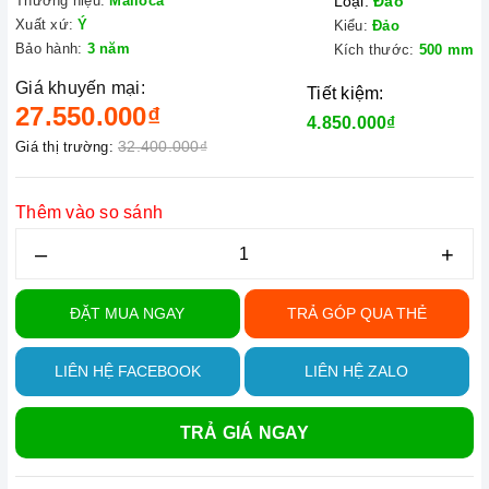
Thương hiệu:
Malloca
Loại:
Đảo
Xuất xứ:
Ý
Kiểu:
Đảo
Bảo hành:
3 năm
Kích thước:
500 mm
Giá khuyến mại:
Tiết kiệm:
27.550.000₫
4.850.000₫
32.400.000₫
Giá thị trường:
Thêm vào so sánh
–
+
ĐẶT MUA NGAY
TRẢ GÓP QUA THẺ
LIÊN HỆ FACEBOOK
LIÊN HỆ ZALO
TRẢ GIÁ NGAY