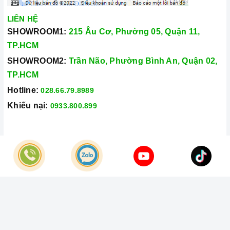
LIÊN HỆ
SHOWROOM1:
215 Âu Cơ, Phường 05, Quận 11,
TP.HCM
SHOWROOM2:
Trần Não, Phường Bình An, Quận 02,
TP.HCM
Hotline:
028.66.79.8989
Khiếu nại:
0933.800.899
© Bản quyền thuộc về
Công Ty TNHH Home Best Việt Nam
Cung cấp bởi
Sapo