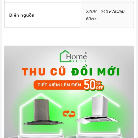
220V - 240V AC/50 -
Điện nguồn
60Hz
Đến với
Home Best
, chúng tôi tự hào cung cấp đến khách hàng
đa dạng các dòng
máy hút khói Malloca
nổi tiếng, cam kết về
chất lượng và nguồn gốc sản phẩm chính hãng. Chúng tôi tự
tin mang đến cho quý khách hàng dịch vụ chăm sóc khách
hàng tận tâm và chính sách bảo hành, hậu mãi chuyên nghiệp
nhất.
Xem thêm tại đây:
Home Best Care - Trung tâm bảo trì, sửa
chữa thiết bị nhà bếp cao cấp