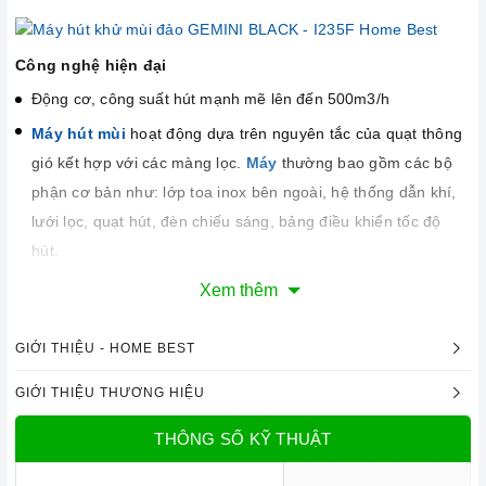
Công nghệ hiện đại
Động cơ, công suất hút mạnh mẽ lên đến 500m3/h
Máy hút mùi
hoạt động dựa trên nguyên tắc của quạt thông
gió kết hợp với các màng lọc.
Máy
thường bao gồm các bộ
phận cơ bản như: lớp toa inox bên ngoài, hệ thống dẫn khí,
lưới lọc, quạt hút, đèn chiếu sáng, bảng điều khiển tốc độ
hút.
Hệ thống đèn chiếu sáng Halogen 2 x 20W có tác dụng chiếu
Xem thêm
sáng và làm cho công việc nấu ăn thêm thuận lợi.
Chức năng an toàn
GIỚI THIỆU - HOME BEST
Máy
sử dụng phương pháp khử mùi bằng than hoạt tính sẽ
GIỚI THIỆU THƯƠNG HIỆU
giúp cho không khí trong phòng bếp luôn sạch sẽ. Cách thức
này sẽ giúp
máy
có hiệu quả tới 100% và mùi sẽ được đẩy
THÔNG SỐ KỸ THUẬT
hoàn toàn ra ngoài.