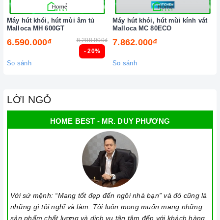
Máy hút khói, hút mùi âm tủ
Máy hút khói, hút mùi kính vát
Malloca MH 600GT
Malloca MC 80ECO
8.208.000₫
6.590.000₫
7.862.000₫
- 20%
So sánh
So sánh
LỜI NGỎ
HOME BEST - MR. DUY PHƯƠNG
Với sứ mệnh: “Mang tốt đẹp đến ngôi nhà bạn” và đó cũng là
những gì tôi nghĩ và làm. Tôi luôn mong muốn mang những
sản phẩm chất lượng và dịch vụ tận tâm đến với khách hàng