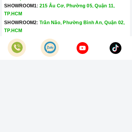
SHOWROOM1:
215 Âu Cơ, Phường 05, Quận 11,
TP.HCM
SHOWROOM2:
Trần Não, Phường Bình An, Quận 02,
TP.HCM
Hotline:
028.66.79.8989
Khiếu nại:
0933.800.899
© Bản quyền thuộc về
Công Ty TNHH Home Best Việt Nam
Cung cấp bởi
Sapo