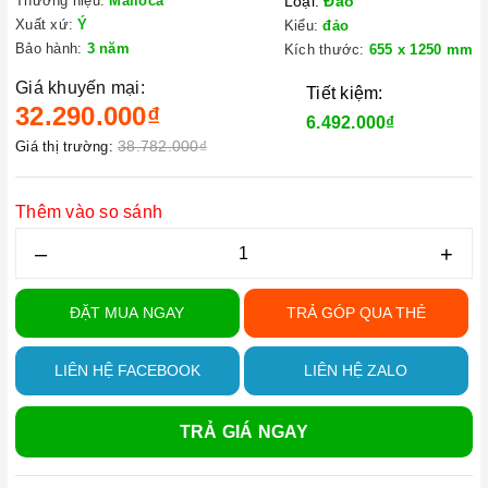
Thương hiệu:
Malloca
Loại:
Đảo
Xuất xứ:
Ý
Kiểu:
đảo
Bảo hành:
3 năm
Kích thước:
655 x 1250 mm
Giá khuyến mại:
Tiết kiệm:
32.290.000₫
6.492.000₫
38.782.000₫
Giá thị trường:
Thêm vào so sánh
–
+
ĐẶT MUA NGAY
TRẢ GÓP QUA THẺ
LIÊN HỆ FACEBOOK
LIÊN HỆ ZALO
TRẢ GIÁ NGAY