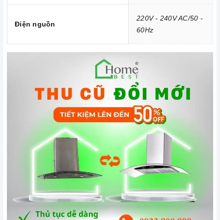
sản phẩm.
220V - 240V AC/50 -
Điện nguồn
60Hz
Đến với
Home Best
, chúng tôi tự hào cung cấp đến khách
hàng đa dạng các dòng
máy hút khói Malloca
nổi tiếng, cam
kết về chất lượng và nguồn gốc sản phẩm chính hãng. Chúng
tôi tự tin mang đến cho quý khách hàng dịch vụ chăm sóc
khách hàng tận tâm và chính sách bảo hành, hậu mãi chuyên
nghiệp nhất.
Xem thêm tại đây:
Home Best Care - Trung tâm bảo trì, sửa
chữa thiết bị nhà bếp cao cấp