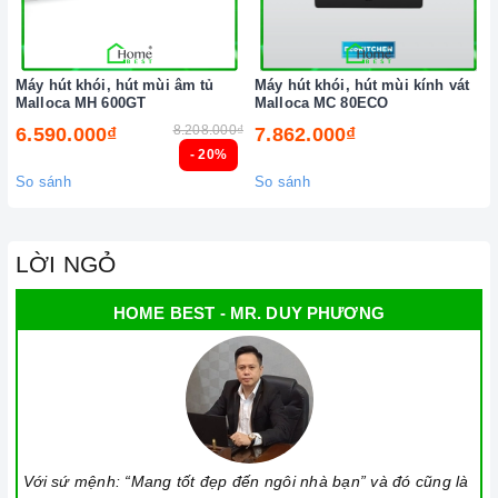
Máy hút khói, hút mùi âm tủ
Máy hút khói, hút mùi kính vát
Malloca MH 600GT
Malloca MC 80ECO
8.208.000₫
6.590.000₫
7.862.000₫
- 20%
So sánh
So sánh
LỜI NGỎ
HOME BEST - MR. DUY PHƯƠNG
Với sứ mệnh: “Mang tốt đẹp đến ngôi nhà bạn” và đó cũng là