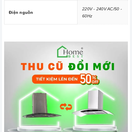
sản phẩm.
220V - 240V AC/50 -
Điện nguồn
60Hz
Đến với
Home Best
, chúng tôi tự hào cung cấp đến khách hàng
đa dạng các dòng
máy hút khói Malloca
nổi tiếng, cam kết về
chất lượng và nguồn gốc sản phẩm chính hãng. Chúng tôi tự
tin mang đến cho quý khách hàng dịch vụ chăm sóc khách
hàng tận tâm và chính sách bảo hành, hậu mãi chuyên nghiệp
nhất.
Xem thêm tại đây:
Home Best Care - Trung tâm bảo trì, sửa
chữa thiết bị nhà bếp cao cấp