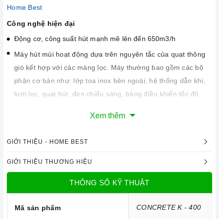
Công nghệ hiện đại
Động cơ, công suất hút mạnh mẽ lên đến 650m3/h
Máy hút mùi hoạt động dựa trên nguyên tắc của quạt thông
gió kết hợp với các màng lọc. Máy thường bao gồm các bộ
phận cơ bản như: lớp toa inox bên ngoài, hệ thống dẫn khí,
lưới lọc, quạt hút, đèn chiếu sáng, bảng điều khiển tốc độ
hút.
Xem thêm
Hệ thống đèn chiếu sáng LED 2 x 2.2W có tác dụng chiếu
sáng và làm cho công việc nấu ăn thêm thuận lợi.
GIỚI THIỆU - HOME BEST
Chức năng an toàn
GIỚI THIỆU THƯƠNG HIỆU
Máy sử dụng phương pháp khử mùi bằng than hoạt tính sẽ
giúp cho không khí trong phòng bếp luôn sạch sẽ. Cách thức
THÔNG SỐ KỸ THUẬT
này sẽ giúp máy có hiệu quả tới 100% và mùi sẽ được đẩy
hoàn toàn ra ngoài.
CONCRETE K - 400
Mã sản phẩm
Độ ồn tối đa của máy ở mức thấp rất êm không ảnh hưởng