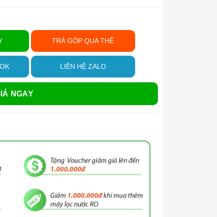
Y
TRẢ GÓP QUA THẺ
OOK
LIÊN HỆ ZALO
IÁ NGAY