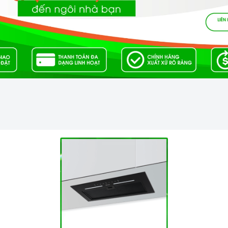
0m3/h
a quạt thông gió kết hợp với các màng lọc.
Máy
thường bao
goài, hệ thống dẫn khí, lưới lọc, quạt hút, đèn chiếu sáng,