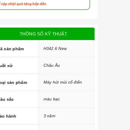
THÔNG SỐ KỸ THUẬT
H342.6 New
ã sản phẩm
Châu Âu
uất xứ
Máy hút mùi cổ điển
oại sản phẩm
màu bạc
àu sắc
3 năm
ảo hành