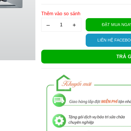
Thêm vào so sánh
–
+
ĐẶT MUA NGA
LIÊN HỆ FACEB
TRẢ G