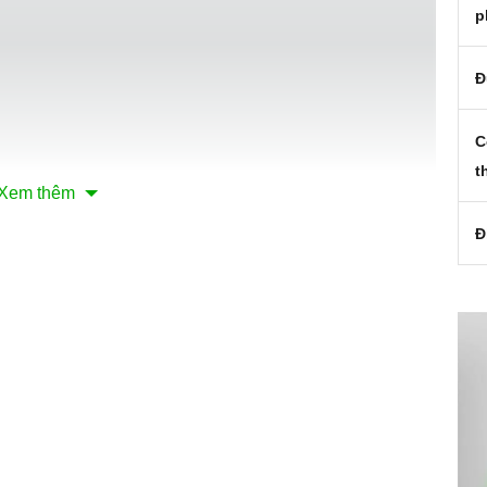
p
Đ
C
t
Xem thêm
Đ
iệu thép ko gỉ sơn tĩnh điện màu đen kết hợp kính. Khách
của máy.
ới rất nhiều kiểu bếp vì hầu hết các bếp đều có kích thước
 rộng rãi sẽ tăng thêm vẻ sang trọng cho gian bếp của bạn.