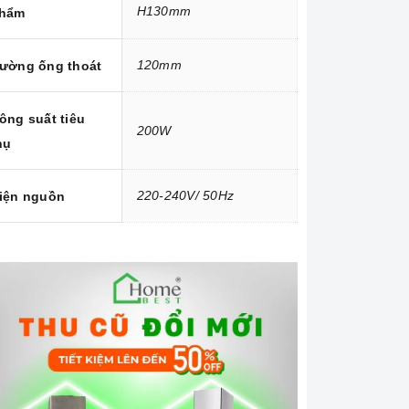
H130mm
hẩm
120mm
ường ống thoát
ông suất tiêu
200W
hụ
220-240V/ 50Hz
iện nguồn