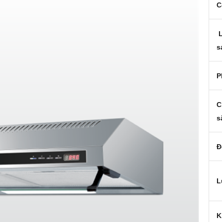
C
L
s
P
C
s
Đ
L
K