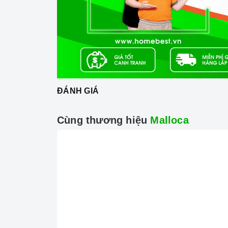
ĐÁNH GIÁ
Cùng thương hiệu
Malloca
Công nghệ hiện đại
Động cơ, công suất hút mạnh mẽ lên đến 55
Máy hút mùi
hoạt động dựa trên nguyên tắc củ
gồm các bộ phận cơ bản như: lớp toa inox bên n
bảng điều khiển tốc độ hút.