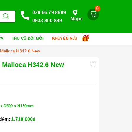
0
028.66.79.8989
Maps
0933.800.899
HỮA
THU CŨ ĐỔI MỚI
KHUYẾN MÃI
n Malloca H342.6 New
n Malloca H342.6 New
 x D500 x H130mm
 kiệm:
1.710.000₫