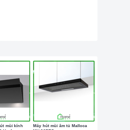
út mùi kính
Máy hút mùi âm tủ Malloca
Máy hút mùi âm 