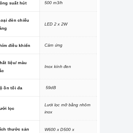
500 m3/h
ông suất hút
oại đèn chiếu
LED 2 x 2W
áng
Cảm ứng
hím điều khiển
hất liệu/ màu
Inox kính đen
ắc
59dB
ộ ồn tối đa
Lưới lọc mỡ bằng nhôm
ưới lọc
inox
ích thước sản
W600 x D500 x