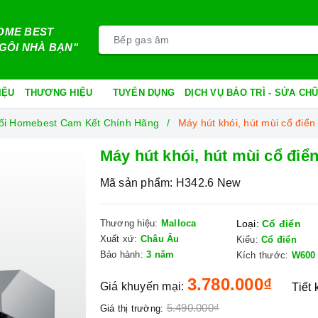
OME BEST
GÔI NHÀ BẠN"
IỆU
THƯƠNG HIỆU
TUYỂN DỤNG
DỊCH VỤ BẢO TRÌ - SỬA C
hối Homebest Cam Kết Chính Hãng
Máy hút khói, hút mùi cổ điể
Máy hút khói, hút mùi cổ điể
Mã sản phẩm:
H342.6 New
Thương hiệu:
Malloca
Loại:
Cổ điển
Xuất xứ:
Châu Âu
Kiểu:
Cổ điển
Bảo hành:
3 năm
Kích thước:
W600
3.780.000₫
Giá khuyến mại:
Tiết
5.490.000₫
Giá thị trường: