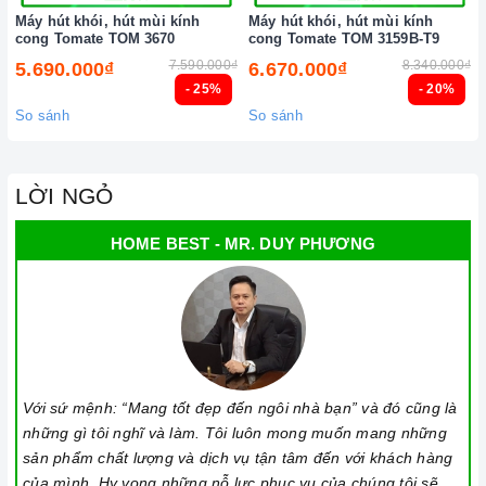
Máy hút khói, hút mùi kính
Máy hút khói, hút mùi kính
đa dạng các dòng
máy hút khói TOMATE
nổi tiếng, cam kết về
cong Tomate TOM 3670
cong Tomate TOM 3159B-T9
chất lượng và nguồn gốc sản phẩm chính hãng. Chúng tôi tự
7.590.000₫
8.340.000₫
5.690.000₫
6.670.000₫
tin mang đến cho quý khách hàng dịch vụ chăm sóc khách
- 25%
- 20%
hàng tận tâm và chính sách bảo hành, hậu mãi chuyên nghiệp
So sánh
So sánh
nhất.
Xem thêm tại đây:
Home Best Care - Trung tâm bảo trì, sửa
LỜI NGỎ
chữa thiết bị nhà bếp cao cấp
HOME BEST - MR. DUY PHƯƠNG
Với sứ mệnh: “Mang tốt đẹp đến ngôi nhà bạn” và đó cũng là
những gì tôi nghĩ và làm. Tôi luôn mong muốn mang những
sản phẩm chất lượng và dịch vụ tận tâm đến với khách hàng
của mình. Hy vọng những nỗ lực phục vụ của chúng tôi sẽ