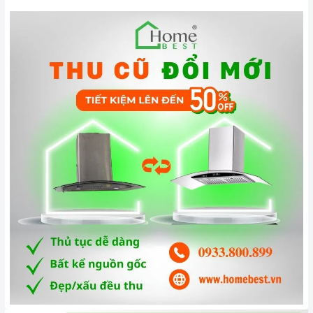
Luôn lau chùi máy bằng giẻ mềm, có chất tẩy rửa.
Không sử dụng máy khi nguồn điện chập chờn.
Để tránh gây hại đến động cơ bên trong máy bạn không nên
để nước hoặc vật cứng lọt vào trong máy.
Đặc biệt để tiết kiệm điện và tăng tuổi thọ cho máy hơn hết
bạn nên sử dụng đúng tốc độ của máy, không nên lạm dụng
tốc độ cao nhất tức đối với những món ăn không chứa dầu
mỡ như các món luộc bạn chỉ cần để máy ở mức công suất
thấp, với những món chứa nhiều dầu mỡ như: chiên, xào,
rán hoặc những món nặng mùi như giả cày thì bạn mới cần
sử dụng
máy hút mùi
ở cấp độ cao.
Tầm 2 tháng bạn nên vệ sinh
lưới lọc
1 lần. Nên bảo dưỡng
máy 12 tháng 1 lần cũng là cách để máy hoạt động tốt hơn.
3. Tại sao nên chọn mua sản phẩm tại Home Best?
Cam kết hàng chính hãng:
Chúng tôi cam kết cung cấp sản
phẩm chính hãng 100%, có nguồn gốc, xuất xứ và chứng từ