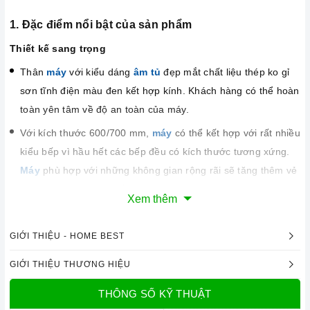
1. Đặc điểm nổi bật của sản phẩm
Thiết kế sang trọng
Thân
máy
với kiểu dáng
âm tủ
đẹp mắt chất liệu thép ko gỉ
sơn tĩnh điện màu đen kết hợp kính. Khách hàng có thể hoàn
toàn yên tâm về độ an toàn của máy.
Với kích thước 600/700 mm,
máy
có thể kết hợp với rất nhiều
kiểu bếp vì hầu hết các bếp đều có kích thước tương xứng.
Máy
phù hợp với những không gian rộng rãi sẽ tăng thêm vẻ
sang trọng cho gian bếp của bạn.
Xem thêm
GIỚI THIỆU - HOME BEST
GIỚI THIỆU THƯƠNG HIỆU
THÔNG SỐ KỸ THUẬT