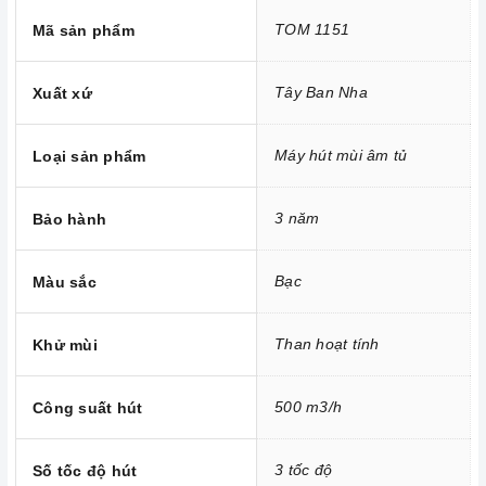
TOM 1151
Mã sản phẩm
Tây Ban Nha
Xuất xứ
Máy hút mùi âm tủ
Loại sản phẩm
3 năm
Bảo hành
Công nghệ hiện đại
Bạc
Màu sắc
Động cơ, công suất hút mạnh mẽ lên đến 550m3/h
Máy hút mùi
hoạt động dựa trên nguyên tắc của quạt thông
Than hoạt tính
Khử mùi
gió kết hợp với các màng lọc. Máy thường bao gồm các bộ
phận cơ bản như: lớp toa inox bên ngoài, hệ thống dẫn khí,
500 m3/h
Công suất hút
lưới lọc
, quạt hút, đèn chiếu sáng, bảng điều khiển tốc độ
hút.
3 tốc độ
Số tốc độ hút
Hệ thống đèn chiếu sáng LED 4W có tác dụng chiếu sáng và