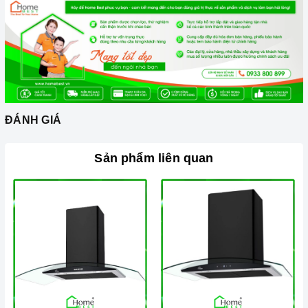
rõ ràng.
Chế độ hỗ trợ bảo hành linh hoạt:
Hướng dẫn sử dụng,
lắp đặt, chế độ bảo hành chính hãng, hậu mãi chuyên
nghiệp, đảm bảo rằng quý khách sẽ có trải nghiệm tuyệt vời
và không gặp bất kỳ khó khăn nào trong quá trình sử dụng
sản phẩm.
Vận chuyển lắp đặt nhanh chóng:
Đội ngũ tư vấn viên,
ĐÁNH GIÁ
nhân viên và kỹ thuật viên chuyên nghiệp, tận tâm sẽ đồng
hành cùng quý khách trong quá trình mua sắm và sử dụng
Sản phẩm liên quan
sản phẩm.
Đến với Home Best, chúng tôi tự hào cung cấp đến khách hàng