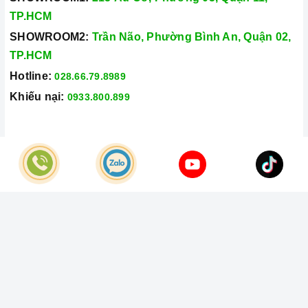
TP.HCM
SHOWROOM2:
Trần Não, Phường Bình An, Quận 02,
TP.HCM
Hotline:
028.66.79.8989
Khiếu nại:
0933.800.899
© Bản quyền thuộc về
Công Ty TNHH Home Best Việt Nam
Cung cấp bởi
Sapo