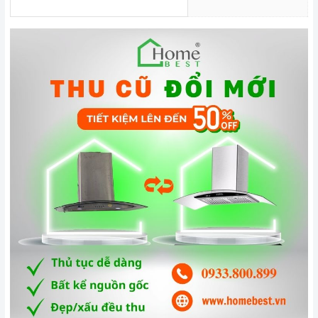
Đến với
Home Best
, chúng tôi tự hào cung cấp đến khách
hàng đa dạng các dòng
máy hút khói MALLOCA
nổi tiếng,
cam kết về chất lượng và nguồn gốc sản phẩm chính hãng.
Chúng tôi tự tin mang đến cho quý khách hàng dịch vụ chăm
sóc khách hàng tận tâm và chính sách bảo hành, hậu mãi
chuyên nghiệp nhất.
Xem thêm tại đây:
Home Best Care - Trung tâm bảo trì, sửa
chữa thiết bị nhà bếp cao cấp