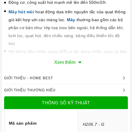
Động cơ, công suất hút mạnh mẽ lên đến 550m3/h
Máy hút mùi
hoạt động dựa trên nguyên tắc của quạt thông
gió kết hợp với các màng lọc.
Máy
thường bao gồm các bộ
phận cơ bản như: lớp toa inox bên ngoài, hệ thống dẫn khí,
lưới lọc, quạt hút, đèn chiếu sáng, bảng điều khiển tốc độ
hút.
Hệ thống đèn chiếu sáng LED có tác dụng chiếu sáng và làm
cho công việc nấu ăn thêm thuận lợi.
Xem thêm
Chức năng an toàn
Máy
sử dụng phương pháp hút mùi trực tiếp tức mùi được
GIỚI THIỆU - HOME BEST
đẩy ra ngoài theo đường ống thoát
D125
. Đồng thời chức
GIỚI THIỆU THƯƠNG HIỆU
năng khử mùi bằng than hoạt tính sẽ giúp cho không khí
trong phòng bếp luôn sạch sẽ. Cách thức này sẽ giúp
máy
có
THÔNG SỐ KỸ THUẬT
hiệu quả tới 100% và mùi sẽ được đẩy hoàn toàn ra ngoài
trời.
Mã sản phẩm
H205.7 - G
Độ ồn tối đa của
máy
ở mức thấp rất êm không ảnh hưởng