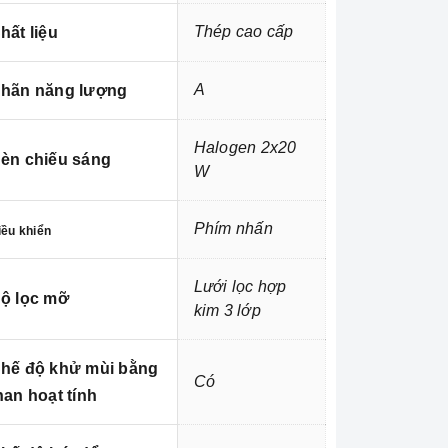
Thép cao cấp
hất liệu
A
hãn năng lượng
Halogen 2x20
èn chiếu sáng
W
Phím nhấn
iều khiển
Lưới lọc hợp
ộ lọc mỡ
kim 3 lớp
hế độ khử mùi bằng
Có
han hoạt tính