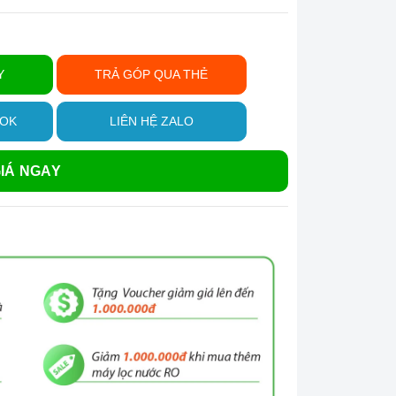
Y
TRẢ GÓP QUA THẺ
OOK
LIÊN HỆ ZALO
IÁ NGAY