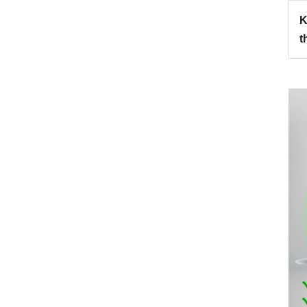
ất hút của
máy hút mùi
được tính bằng đơn vị mét
K
t