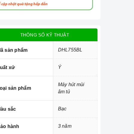
THÔNG SỐ KỸ THUẬT
DHL755BL
ã sản phẩm
Ý
uất xứ
Máy hút mùi
oại sản phẩm
âm tủ
Bạc
àu sắc
3 năm
ảo hành