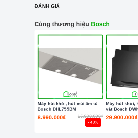
ĐÁNH GIÁ
Cùng thương hiệu
Bosch
Máy hút khói, hút mùi âm tủ
Máy hút khói, 
Bosch DHL755BM
vát Bosch DWK
8
15.900.000₫
8.990.000₫
29.900.000₫
- 43%