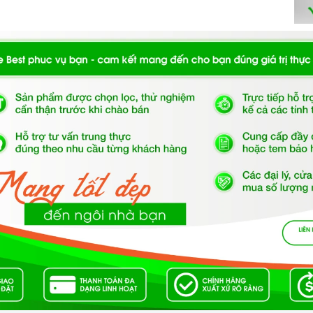
nh minh họa
ều cung cấp thông số độ ồn được tính bằng decibel
BL
hoạt động êm ái với độ ồn ở mức lý tưởng – không
yên sâu của
Máy hút mùi âm tủ BOSCH DHL755BL
,
loại bỏ hiệu quả và nhanh chóng tất cả các mùi thức
t bị sẽ tự động giảm mức công suất trở lại chế độ hoạt
ế độ hút chuyên sâu (thường là 4 phút, 6 phút hoặc 10