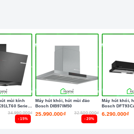
hút mùi kính
Máy hút khói, hút mùi đảo
Máy hút khói, 
91LT60 Series
Bosch DIB97IM50
Bosch DFT93C
34.990.000₫
32.500.000₫
25.990.000₫
6.290.000₫
- 15%
- 20%