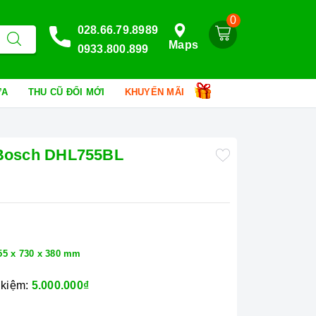
0
028.66.79.8989
Maps
0933.800.899
HỮA
THU CŨ ĐỔI MỚI
KHUYẾN MÃI
ủ Bosch DHL755BL
55 x 730 x 380 mm
 kiệm:
5.000.000₫