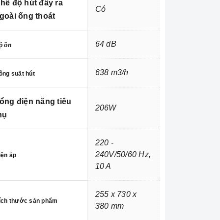
hế độ hút đẩy ra
Có
goài ống thoát
64 dB
ộ ồn
638 m3/h
ông suất
hút
ổng điện năng tiêu
206W
hụ
220 -
240V/50/60 Hz,
iện áp
10 A
255 x 730 x
ích thước sản phẩm
380 mm