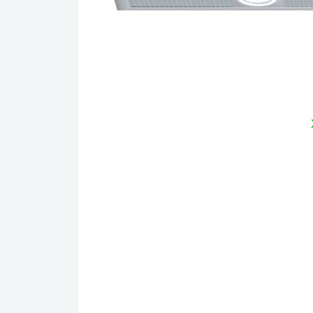
Ả
Máy hút mùi âm tủ BOSCH DHL755BL
có 
nấu với cường độ vừa phải giúp người dùng 
chiếu sáng Halogen này còn rất tiết kiệm nă
2. Các chức năng, hệ thống trên Máy h
Công suất hút mùi:
hoạt động mạnh mẽ với 