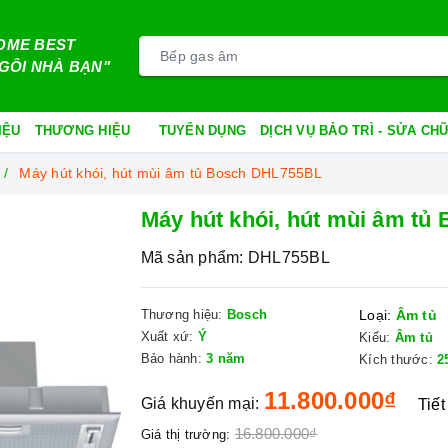
OME BEST
GÔI NHÀ BẠN"
IỆU
THƯƠNG HIỆU
TUYỂN DỤNG
DỊCH VỤ BẢO TRÌ - SỬA C
Máy hút khói, hút mùi âm tủ Bosch DHL755BL
Máy hút khói, hút mùi âm t
Mã sản phẩm:
DHL755BL
Thương hiệu:
Bosch
Loại:
Âm tủ
Xuất xứ:
Ý
Kiểu:
Âm tủ
Bảo hành:
3 năm
Kích thước:
2
11.800.000₫
Giá khuyến mại:
Tiết
16.800.000₫
Giá thị trường: