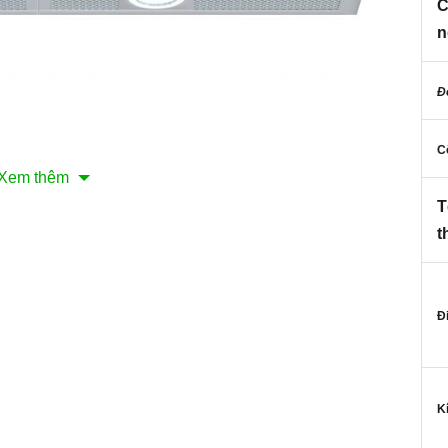
C
n
Đ
C
Xem thêm
T
t
nh minh họa
Đ
đèn chiếu sáng Halogen chiếu sáng hiệu quả vùng
thuận tiện hơn trong khi nấu nướng. Ngoài ra, đèn
ng lượng.
K
út mùi âm tủ BOSCH HMH.DHL755BL
mức công suất cao – đảm bảo đem lại không khí