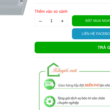
Thêm vào so sánh
–
+
ĐẶT MUA NGA
LIÊN HỆ FACEB
TRẢ G