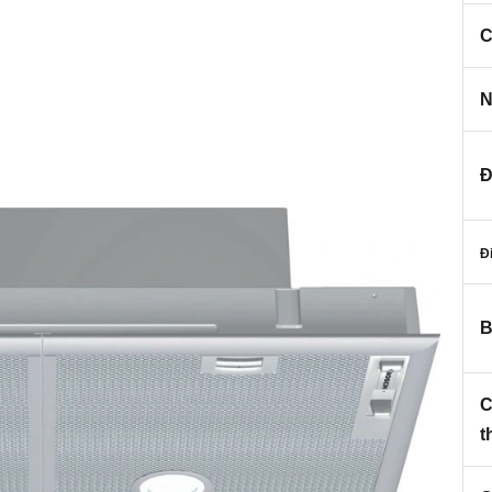
C
N
Đ
Đ
B
C
t