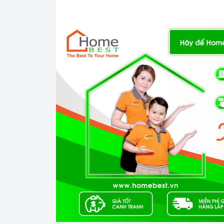
Ả
Độ ồn thấp
: Hầu hết các loại
máy hút mùi
đ
(dB).
Máy hút mùi âm tủ BOSCH DHL755
ảnh hưởng đến sinh hoạt của gia đình bạn.
Chế độ hút chuyên sâu:
Ở chế độ hút chu
công suất hút của hút mùi được tăng cường, 
ăn có trong phòng bếp nhà bạn. Sau đó, thiế
động bình thường sau khi đã hoạt động ở ch
phút).