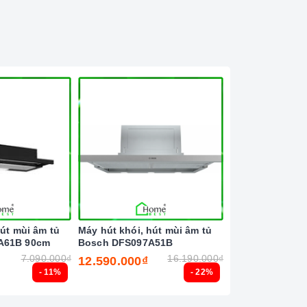
hút mùi âm tủ
Máy hút khói, hút mùi âm tủ
Máy rửa chén bá
A61B 90cm
Bosch DFS097A51B
Bosch SMS8ZDI8
7.090.000₫
16.190.000₫
12.590.000₫
30.990.000₫
- 11%
- 22%