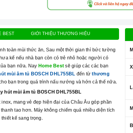
E BEST
GIỚI THIỆU THƯƠNG HIỆU
h toàn mùi thức ăn, Sau một thời gian thì bức tường
M
 chưa kể nếu nhà bạn còn có trẻ nhỏ hoặc người có
 của bạn nữa. Nay
Home Best
sẽ giúp các các bạn
X
hút mùi âm tủ BOSCH DHL755BL
đến từ
thương
p cho bạn trong quá trình nấu nướng và hớn cả thế nữa.
L
Máy hút mùi âm tủ BOSCH DHL755BL
 inox, mang vẻ đẹp hiện đại của Châu Âu góp phần
M
 thanh tao hơn.
Máy không chiếm quá nhiều diện tích
thiết kế sang trọng.
B