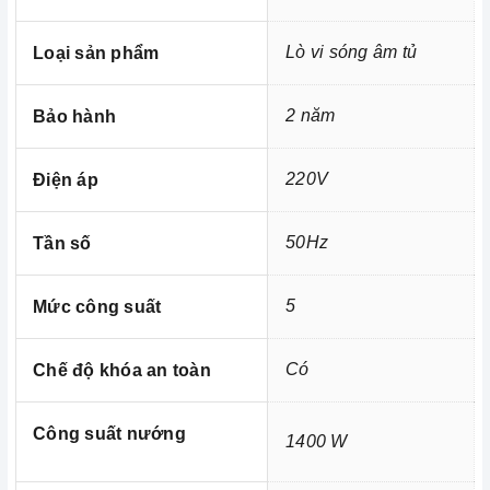
- Chế độ Grill.Combi để kết hợp chế độ vi sóng chế độ
nướng tiện lợi hơn
Lò vi sóng âm tủ
Loại sản phẩm
Thời gian hẹn giờ lên đến 95 phút
2 năm
- Chế độ Multi-Stage Cooking cho phép thực hiện kết
Bảo hành
hợp nhiều chức năng
220V
Điện áp
Ví dụ: rã đông (5 phút) + nấu vi sóng (7 phút)
Với những ưu điểm nổi bật như trên thì
Lò vi sóng
50Hz
Tần số
xứng đáng là một trong những
Tomate TOM MW-225
người bạn đồng hành thân thiết nhất của người nội trợ,
5
Mức công suất
là vật dụng không thể trong gian bếp của mỗi gia đình
hiện nay, nhất là trong cuộc sống đầy năng động và luôn
bận rộn đối với những người nội trợ vừa phải làm nhiều
Có
Chế độ khóa an toàn
công việc lại còn chăm sóc cho bữa ăn của gia đình
mình.
Công suất nướng
1400 W
Quý khách hàng có nhu cầu tìm hiểu thêm về
Lò vi sóng