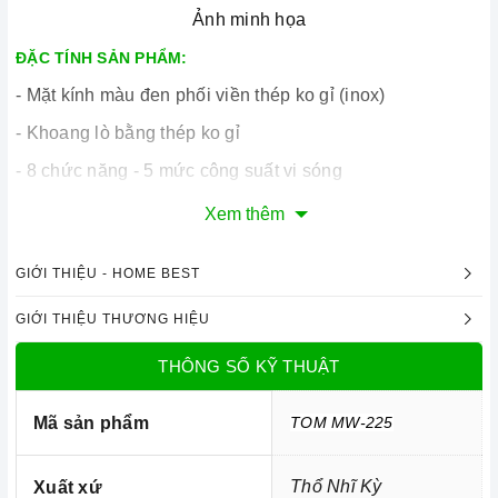
Ảnh minh họa
ĐẶC TÍNH SẢN PHẨM:
- Mặt kính màu đen phối viền thép ko gỉ (inox)
- Khoang lò bằng thép ko gỉ
- 8 chức năng - 5 mức công suất vi sóng
- Hệ thống điều khiển cảm ứng
Xem thêm
- Chức năng vi sóng + chức năng nướng (grill)
GIỚI THIỆU - HOME BEST
- Menu cài đặt tự động
GIỚI THIỆU THƯƠNG HIỆU
- Màn hình hiển thị LCD-LED trắng
- Chức năng hẹn giờ
THÔNG SỐ KỸ THUẬT
- Khoá an toàn trẻ em
Mã sản phẩm
TOM MW-225
- Chức năng rã đông bằng trọng lượng
- Chức năng rã đông bằng thời gian
Thổ Nhĩ Kỳ
Xuất xứ