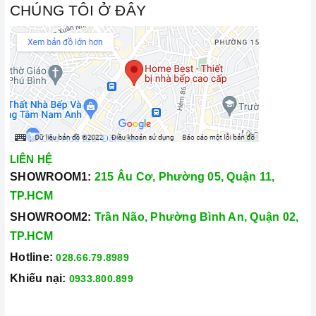
CHÚNG TÔI Ở ĐÂY
LIÊN HỆ
SHOWROOM1:
215 Âu Cơ, Phường 05, Quận 11,
TP.HCM
SHOWROOM2:
Trần Não, Phường Bình An, Quận 02,
TP.HCM
Hotline:
028.66.79.8989
Khiếu nại:
0933.800.899