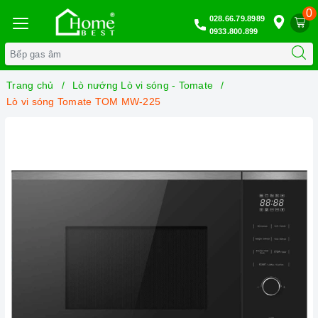
0
028.66.79.8989
0933.800.899
Trang chủ
Lò nướng Lò vi sóng - Tomate
Lò vi sóng Tomate TOM MW-225