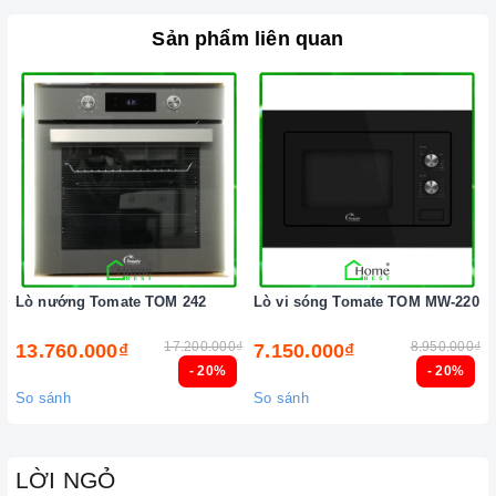
Sản phẩm liên quan
Ảnh minh họa
Lò nướng Tomate TOM 242
Lò vi sóng Tomate TOM MW-220
17.200.000₫
8.950.000₫
13.760.000₫
7.150.000₫
- 20%
- 20%
So sánh
So sánh
LỜI NGỎ