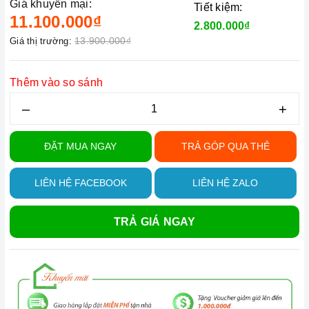
Giá khuyến mại:
Tiết kiệm:
11.100.000₫
2.800.000₫
13.900.000₫
Giá thị trường:
Thêm vào so sánh
–
+
ĐẶT MUA NGAY
TRẢ GÓP QUA THẺ
LIÊN HỆ FACEBOOK
LIÊN HỆ ZALO
TRẢ GIÁ NGAY