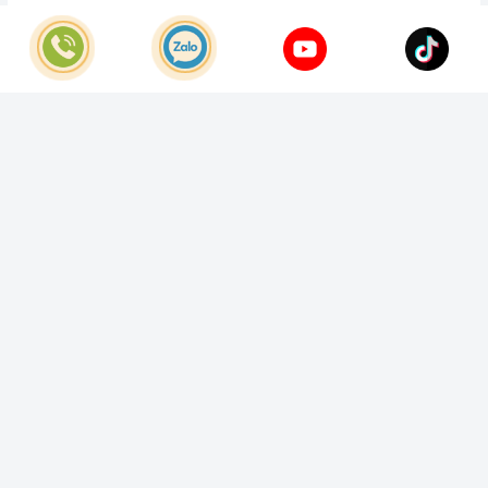
© Bản quyền thuộc về
Công Ty TNHH Home Best Việt Nam
Cung cấp bởi
Sapo