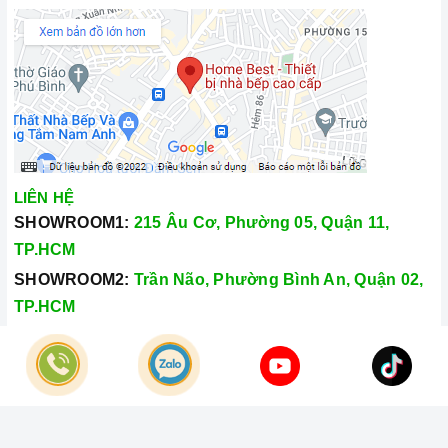
LIÊN HỆ
SHOWROOM1:
215 Âu Cơ, Phường 05, Quận 11,
TP.HCM
SHOWROOM2:
Trần Não, Phường Bình An, Quận 02,
TP.HCM
Hotline:
028.66.79.8989
Khiếu nại:
0933.800.899