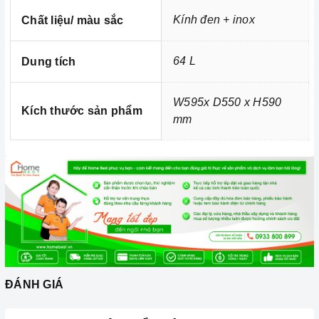
Kính đen + inox
Chất liệu/ màu sắc
64 L
Dung tích
W595x D550 x H590
Kích thước sản phẩm
mm
ĐÁNH GIÁ
Ảnh minh họa