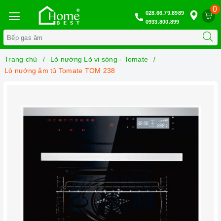
0
028.66.79.8989
0933.800.899
Trang chủ
Lò nướng Lò vi sóng - Tomate
Lò nướng âm tủ Tomate TOM 238