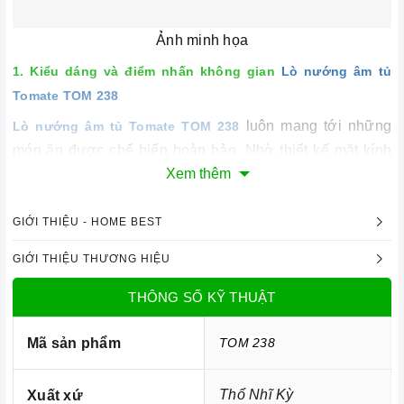
Ảnh minh họa
1. Kiểu dáng và điểm nhấn không gian
Lò nướng âm tủ
Tomate TOM 238
luôn mang tới những
Lò nướng âm tủ Tomate TOM 238
món ăn được chế biến hoàn hảo. Nhờ thiết kế mặt kính
Xem thêm
đen inox hiện đại cùng những tính năng vô cùng ưu việt.
được thiết kế những bộ
Lò nướng âm tủ Tomate TOM 238
GIỚI THIỆU - HOME BEST
phận lò hiện đại, tiên tiến. Nên lò luôn hoạt động tốt và
có tuổi thọ cao.
GIỚI THIỆU THƯƠNG HIỆU
Vỏ
lò nướng
làm bằng chất liệu thép không gỉ siêu
THÔNG SỐ KỸ THUẬT
bền đẹp
Mặt kính đen sang trọng.
Mã sản phẩm
TOM 238
Hệ thống điều khiển cảm ứng.
Hệ thống bản lề mở cửa lò kết hợp với cửa mở ra về
Thổ Nhĩ Kỳ
Xuất xứ