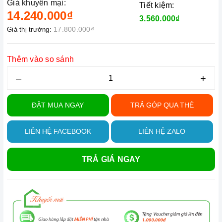
Giá khuyến mại:
Tiết kiệm:
14.240.000₫
3.560.000₫
17.800.000₫
Giá thị trường:
Thêm vào so sánh
–
+
ĐẶT MUA NGAY
TRẢ GÓP QUA THẺ
LIÊN HỆ FACEBOOK
LIÊN HỆ ZALO
TRẢ GIÁ NGAY