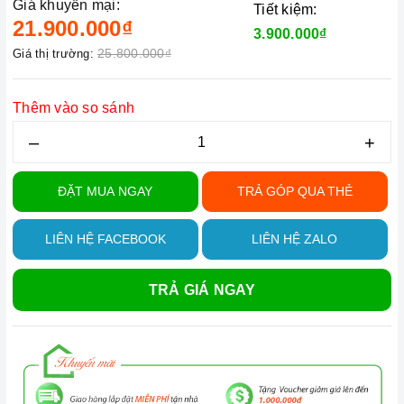
Giá khuyến mại:
Tiết kiệm:
21.900.000₫
3.900.000₫
25.800.000₫
Giá thị trường:
Thêm vào so sánh
–
+
ĐẶT MUA NGAY
TRẢ GÓP QUA THẺ
LIÊN HỆ FACEBOOK
LIÊN HỆ ZALO
TRẢ GIÁ NGAY