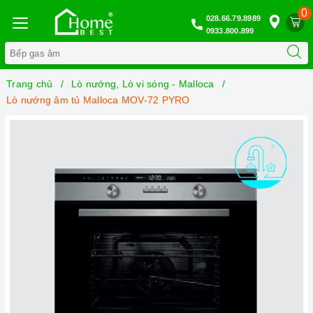
0
028.66.79.8989
0933.800.899
Trang chủ
Lò nướng, Lò vi sóng - Malloca
Lò nướng âm tủ Malloca MOV-72 PYRO