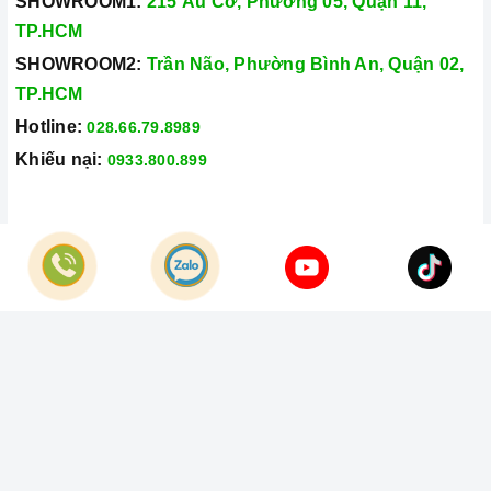
SHOWROOM1:
215 Âu Cơ, Phường 05, Quận 11,
TP.HCM
SHOWROOM2:
Trần Não, Phường Bình An, Quận 02,
TP.HCM
Hotline:
028.66.79.8989
Khiếu nại:
0933.800.899
© Bản quyền thuộc về
Công Ty TNHH Home Best Việt Nam
Cung cấp bởi
Sapo