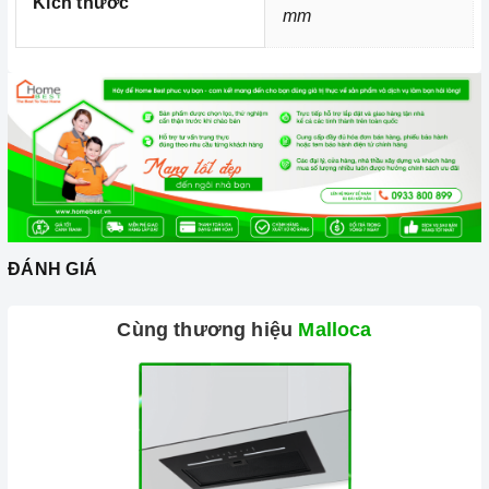
Kích thước
mm
là vật dụng không thể trong gian bếp của mỗi gia đình
hiện nay, nhất là trong cuộc sống đầy năng động và luôn
bận rộn đối với những người nội trợ vừa phải làm nhiều
công việc lại còn chăm sóc cho bữa ăn của gia đình
mình.
ĐÁNH GIÁ
Cùng thương hiệu
Malloca