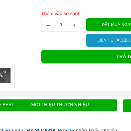
Thêm vào so sánh
–
+
ĐẶT MUA NGA
LIÊN HỆ FACEB
TRẢ G
E BEST
GIỚI THIỆU THƯƠNG HIỆU
ặt Hyundai HY-SLC8818 Bronze
nhập khẩu chuyên