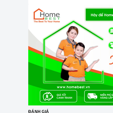
Tính năng sản phẩm
Hyundai HY-SLC881
1. Mở khóa từ xa bằng App Wifi : Mở từ xa, q
2. Mở khóa bằng vân tay : công nghệ FPC 
3. Mở khóa bằng mật mã
4. Mở khóa bằng thẻ từ
5. Chìa khóa chống sao chép
6. Nhận diện khuôn mặt Face ID 3D: Mở kho
khoá bằng hình ảnh
ĐÁNH GIÁ