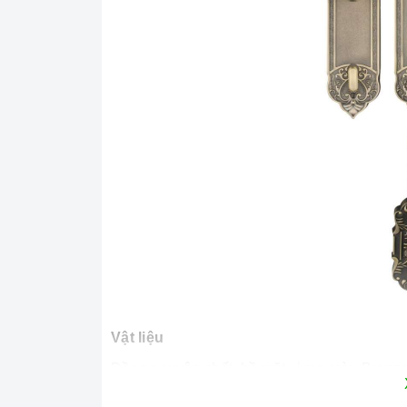
Vật liệu
Đồng nguyên chất, bề mặt xi mạ màu Bronz
Thân khóa thép không gỉ SUS 304