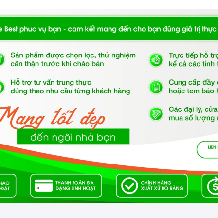
8Bronze
:
uản lý người dùng, lịch sử ra vào
Thuỵ Điển
á nhanh trong vòng 0,5s, chống làm giả nhận diện, mở