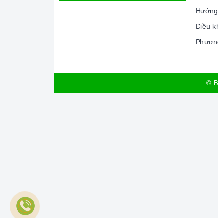
minh HYUNDAI nổi tiếng
, cam kết về chấ
Hướng
tự tin mang đến cho quý khách hàng dịch
Điều k
hành, hậu mãi chuyên nghiệp nhất.
Phương
Xem thêm tại đây:
Home Best Care - Trung t
THÔNG SỐ KỸ THUẬT
© B
Mã sản phẩm
Xuất xứ
Loại sản phẩm
Chất liệu
Bảo hành