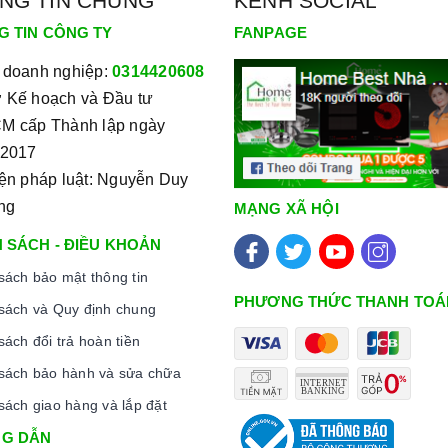
NG TIN CHUNG
KÊNH SOCIAL
G TIN CÔNG TY
FANPAGE
 doanh nghiệp:
0314420608
 Kế hoạch và Đầu tư
M cấp Thành lập ngày
/2017
iện pháp luật: Nguyễn Duy
ng
MẠNG XÃ HỘI
 SÁCH - ĐIỀU KHOẢN
sách bảo mật thông tin
PHƯƠNG THỨC THANH TOÁ
sách và Quy định chung
sách đổi trả hoàn tiền
sách bảo hành và sửa chữa
sách giao hàng và lắp đặt
ng cấp đến khách hàng đa dạng các dòng
khóa thông
G DẪN