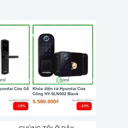
Hyundai Cửa Gỗ
Khóa điện tử Hyundai Cửa
Khóa điện tử H
Cổng HY-SLN002 Black
HY-SLA808
4.990.000₫
6.990.000₫
5.590.000₫
6.575.000₫
- 10%
- 20%