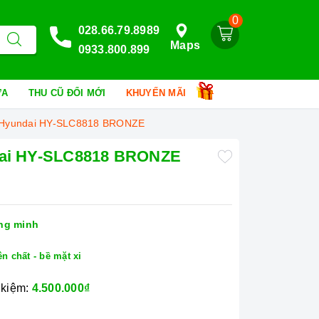
0
028.66.79.8989
Maps
0933.800.899
HỮA
THU CŨ ĐỔI MỚI
KHUYẾN MÃI
h Hyundai HY-SLC8818 BRONZE
ndai HY-SLC8818 BRONZE
ng minh
 chất - bề mặt xi
 kiệm:
4.500.000₫