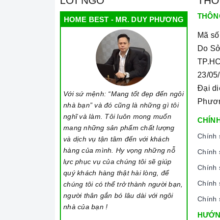
LỜI NGỎ
THÔ
Chức năng cập nhật thông tin
THÔN
HOME BEST - MR. DUY PHƯƠNG
Nhắc nhở pin yếu
Mã số
App vận hành : Tuya
Do Sở
TP.HC
Số vân tay: 100
23/05
Số thẻ từ(cài đặt, sử dụng): 100
Đại d
Với sứ mệnh: “Mang tốt đẹp đến ngôi
Thẻ từ theo máy: 2
Phươ
nhà bạn” và đó cũng là những gì tôi
Chìa khóa chống sao chép: 2
nghĩ và làm. Tôi luôn mong muốn
CHÍNH
mang những sản phẩm chất lượng
Cơ chế đóng mở: Động cơ DC siêu nhỏ
Chính 
và dịch vụ tận tâm đến với khách
Nhiệt độ làm việc: -20 độ C ~ 70 độ C
hàng của mình. Hy vọng những nỗ
Chính 
lực phục vụ của chúng tôi sẽ giúp
Độ ẩm tương đối: 20% ~ 95%
Chính 
quý khách hàng thật hài lòng, để
Chính 
chúng tôi có thể trở thành người bạn,
người thân gắn bó lâu dài với ngôi
Chính 
nhà của bạn !
Đến với
Home Best
, chúng tôi tự hào cu
HƯỚN