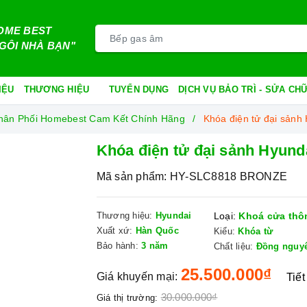
OME BEST
GÔI NHÀ BẠN"
IỆU
THƯƠNG HIỆU
TUYỂN DỤNG
DỊCH VỤ BẢO TRÌ - SỬA C
 Phân Phối Homebest Cam Kết Chính Hãng
Khóa điện tử đại sản
Khóa điện tử đại sảnh Hyu
Mã sản phẩm:
HY-SLC8818 BRONZE
Thương hiệu:
Hyundai
Loại:
Khoá cửa thô
Xuất xứ:
Hàn Quốc
Kiểu:
Khóa từ
Bảo hành:
3 năm
Chất liệu:
Đồng nguyên
25.500.000₫
Giá khuyến mại:
Tiết
30.000.000₫
Giá thị trường: