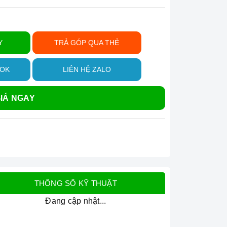
Y
TRẢ GÓP QUA THẺ
OOK
LIÊN HỆ ZALO
IÁ NGAY
THÔNG SỐ KỸ THUẬT
Đang cập nhật...