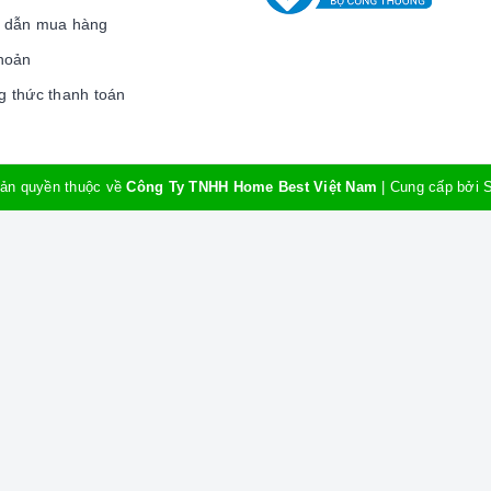
t lượng và nguồn gốc sản phẩm chính hãng. Chúng tôi
 dẫn mua hàng
 vụ chăm sóc khách hàng tận tâm và chính sách bảo
hoản
 thức thanh toán
âm bảo trì, sửa chữa thiết bị nhà bếp cao cấp
ản quyền thuộc về
Công Ty TNHH Home Best Việt Nam
|
Cung cấp bởi
HY-SLC8818
Hàn Quốc
Khoá điện tử
Đồng nguyên chất, bề mặt xi mạ màu Bronze
3 năm