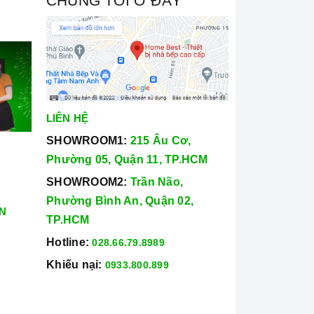
CHÚNG TÔI Ở ĐÂY
LIÊN HỆ
SHOWROOM1:
215 Âu Cơ,
Phường 05, Quận 11, TP.HCM
SHOWROOM2:
Trần Não,
Phường Bình An, Quận 02,
N
TP.HCM
Hotline:
028.66.79.8989
Khiếu nại:
0933.800.899