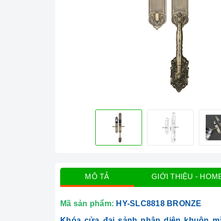
MÔ TẢ
GIỚI THIỆU - HOM
Mã sản phẩm:
HY-SLC8818
BRONZE
Khóa cửa đại sảnh nhận diện khuôn m