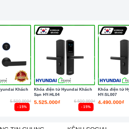
- Thụy Điển
Hyundai Khách
Khóa điện tử Hyundai Khách
Khóa điện tử 
Sạn HY-HL04
HY-SL007
à khí hậu Miền Bắc
5.500.000₫
6.500.000₫
5.525.000₫
4.490.000₫
- 15%
- 15%
t đối