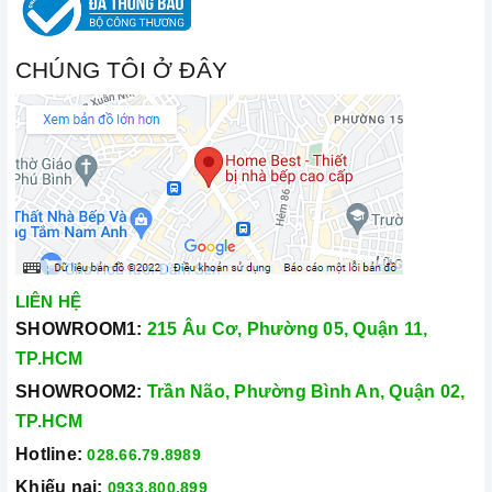
CHÚNG TÔI Ở ĐÂY
LIÊN HỆ
SHOWROOM1:
215 Âu Cơ, Phường 05, Quận 11,
TP.HCM
SHOWROOM2:
Trần Não, Phường Bình An, Quận 02,
TP.HCM
Hotline:
028.66.79.8989
Khiếu nại:
0933.800.899