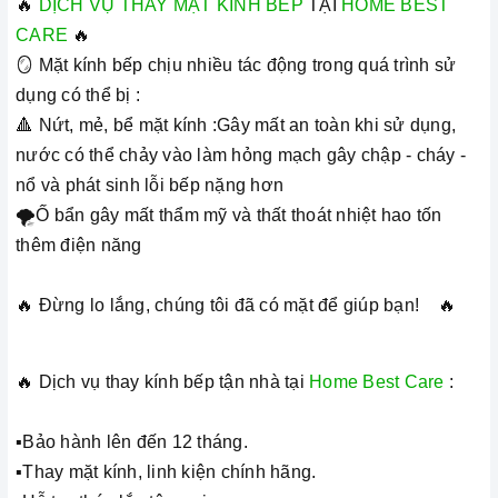
🔥
DỊCH VỤ THAY MẶT KÍNH BẾP
TẠI
HOME BEST
CARE
🔥
🪞 Mặt kính bếp chịu nhiều tác động trong quá trình sử
dụng có thể bị :
🔺 Nứt, mẻ, bể mặt kính :Gây mất an toàn khi sử dụng,
nước có thể chảy vào làm hỏng mạch gây chập - cháy -
nổ và phát sinh lỗi bếp nặng hơn
🌪Ố bẩn gây mất thẩm mỹ và thất thoát nhiệt hao tốn
thêm điện năng
🔥 Đừng lo lắng, chúng tôi đã có mặt để giúp bạn! 🔥
🔥 Dịch vụ thay kính bếp tận nhà tại
Home Best Care
:
▪️Bảo hành lên đến 12 tháng.
▪️Thay mặt kính, linh kiện chính hãng.