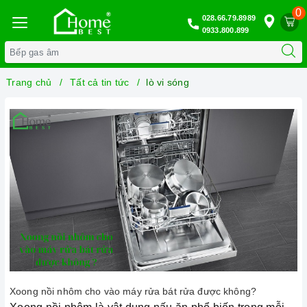
0
028.66.79.8989
0933.800.899
Trang chủ
Tất cả tin tức
lò vi sóng
Xoong nồi nhôm cho vào máy rửa bát rửa được không?