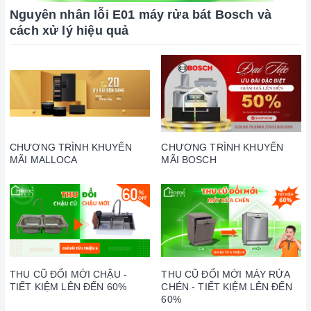
Nguyên nhân lỗi E01 máy rửa bát Bosch và
cách xử lý hiệu quả
CHƯƠNG TRÌNH KHUYẾN
CHƯƠNG TRÌNH KHUYẾN
MÃI MALLOCA
MÃI BOSCH
THU CŨ ĐỔI MỚI CHẬU -
THU CŨ ĐỔI MỚI MÁY RỬA
TIẾT KIỆM LÊN ĐẾN 60%
CHÉN - TIẾT KIỆM LÊN ĐẾN
60%