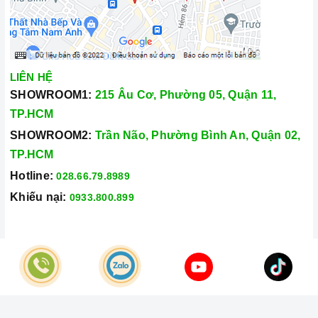
LIÊN HỆ
SHOWROOM1:
215 Âu Cơ, Phường 05, Quận 11,
TP.HCM
SHOWROOM2:
Trần Não, Phường Bình An, Quận 02,
TP.HCM
Hotline:
028.66.79.8989
Khiếu nại:
0933.800.899
© Bản quyền thuộc về
Công Ty TNHH Home Best Việt Nam
Cung cấp bởi
Sapo