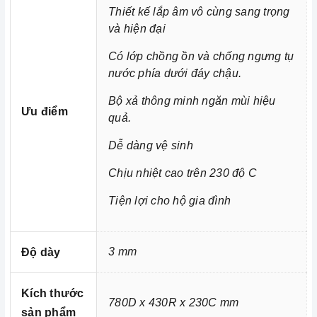
là trong cuộc sống đầy năng động và luôn bận rộn đối
Thiết kế lắp âm vô cùng sang trọng
và hiện đại
với những người nội trợ vừa phải làm nhiều công việc lại
còn chăm sóc cho bữa ăn của gia đình mình.
Có lớp chồng ồn và chống ngưng tụ
nước phía dưới đáy chậu.
Bộ xả thông minh ngăn mùi hiệu
Ưu điểm
quả.
Dễ dàng vệ sinh
Chịu nhiệt cao trên 230 độ C
Tiện lợi cho hộ gia đình
3 mm
Độ dày
Kích thước
780D x 430R x 230C mm
sản phẩm