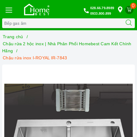
0
028.66.79.8989
0933.800.899
Trang chủ
Chậu rửa 2 hộc inox | Nhà Phân Phối Homebest Cam Kết Chính
Hãng
Chậu rửa inox I-ROYAL IR-7843