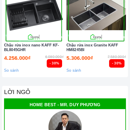
Chậu rửa inox nano KAFF KF-
Chậu rửa inox Granite KAFF
BL8045GHR
HM8245BI
6.080.000₫
7.580.000₫
4.256.000₫
5.306.000₫
- 30%
- 30%
So sánh
So sánh
LỜI NGỎ
HOME BEST - MR. DUY PHƯƠNG