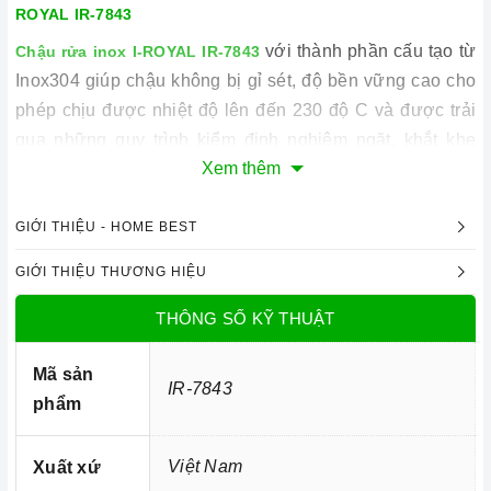
ROYAL IR-7843
với thành phần cấu tạo từ
Chậu rửa inox I-ROYAL IR-7843
Inox304 giúp chậu không bị gỉ sét, độ bền vững cao cho
phép chịu được nhiệt độ lên đến 230 độ C và được trải
qua những quy trình kiểm định nghiêm ngặt, khắt khe
Xem thêm
nên người dùng có thể an tâm về chất lượng mà sản
phẩm đem lại. Chậu có thiết kế nhỏ gọn, tinh tế, màu sắc
thân thiện hài hòa với mọi thiết kế nội thất sẽ làm cho
GIỚI THIỆU - HOME BEST
không gian bếp của bạn thêm phần sang trọng và đẳng
GIỚI THIỆU THƯƠNG HIỆU
cấp.
THÔNG SỐ KỸ THUẬT
có 2 hố chậu có kích
Chậu rửa inox I-ROYAL IR-7843
thước lớn 780x430mm và độ sâu ấn tượng 230mm tạo
Mã sản
một nơi rộng rãi, thoải mái cho người dùng vừa cắt, gọt,
IR-7843
phẩm
vừa rửa các loại sản phẩm, các dụng cụ nhà bếp vô cùng
thuận tiện. Làm từ chất liệu cao cấp nên bề mặt của chậu
Việt Nam
Xuất xứ
chịu được lực tác động, khó bị trầy xước, biến dạng