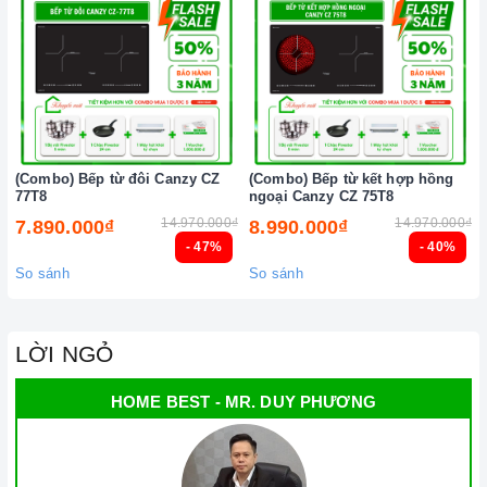
nam châm).
Cần chọn đáy nồi nhẵn và bằng phẳng, tránh những loại có
rãnh hoặc nồi đáy lõm.
Không sử dụng dụng cụ nấu ăn mỏng hoặc chất lượng thấp,
vì sẽ tạo ra rất nhiều tiếng ồn trong khi nấu, đồng thời dễ ảnh
hưởng không tốt đến bếp điện từ.
(Combo) Bếp từ đôi Canzy CZ
(Combo) Bếp từ kết hợp hồng
77T8
ngoại Canzy CZ 75T8
Nên chọn nồi có đường kính đáy phù hợp với vùng nấu,
14.970.000₫
14.970.000₫
7.890.000₫
8.990.000₫
không nhỏ quá cũng không to quá vì dễ gây ra sự cố không
- 47%
- 40%
nhận nồi. Đường kính nồi thông thường khoảng từ 10-35cm.
So sánh
So sánh
Lưu ý trong quá trình nấu
Đảm bảo đọc hướng dẫn sử dụng kèm theo để biết điện áp
LỜI NGỎ
và dòng điện yêu cầu cũng như các thông số kỹ thuật khác.
Làm theo hướng dẫn của nhà sản xuất.
HOME BEST - MR. DUY PHƯƠNG
Đặt bếp trên bề mặt phẳng, ổn định.
Đặt dụng cụ nấu đúng trọng tâm của vùng nấu trước khi bật