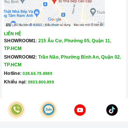
mang đến cho quý khách hàng dịch vụ chăm sóc khách hàng
tận tâm và chính sách bảo hành, hậu mãi chuyên nghiệp nhất.
Xem thêm tại đây:
Home Best Care - Trung tâm bảo trì, sửa
chữa thiết bị nhà bếp cao cấp
LIÊN HỆ
SHOWROOM1:
215 Âu Cơ, Phường 05, Quận 11,
TP.HCM
SHOWROOM2:
Trần Não, Phường Bình An, Quận 02,
TP.HCM
Hotline:
028.66.79.8989
Khiếu nại:
0933.800.899
© Bản quyền thuộc về
Công Ty TNHH Home Best Việt Nam
Cung cấp bởi
Sapo