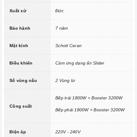
Đầu đốt EGO Made in Germany.
Xuất xứ
Đức
Công nghệ biến tần INVERTER tiết kiệm 40% điện năng.
Bảo hành
7 năm
Trang bị 9 dải công suất nấu.
Mặt kính
Schott Ceran
Điều khiển
Cảm ứng dạng ấn Slider
Số vùng nấu
2 Vùng từ
Bếp trái 1800W + Booster 3200W
Công suất
Bếp phải 1800W + Booster 3200W
Công nghệ hiện đại
Tính năng vượt trội
Điện áp
220V - 240V
Chức năng Booster:
Giúp các thiết bị bếp gia tăng nhiệt