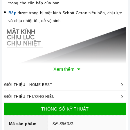
trọng cho căn bếp của bạn.
Bếp
được trang bị mặt kính Schott Ceran siêu bền, chịu lực
và chịu nhiệt tốt, dễ vệ sinh.
Xem thêm
GIỚI THIỆU - HOME BEST
GIỚI THIỆU THƯƠNG HIỆU
Mặt kính Schott Ceran chịu lực, chịu nhiệt
THÔNG SỐ KỸ THUẬT
Công nghệ hiện đại
Mã sản phẩm
KF-3850SL
Bo mạch IGBT SIMENS Made in Germany.