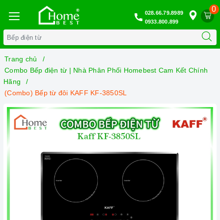
0
028.66.79.8989
0933.800.899
Trang chủ
Combo Bếp điện từ | Nhà Phân Phối Homebest Cam Kết Chính
Hãng
(Combo) Bếp từ đôi KAFF KF-3850SL