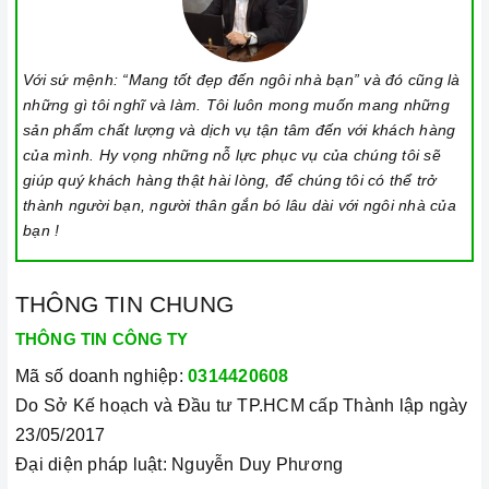
cảm ứng để tránh các mã lỗi bếp điện từ và để tiết kiệm điện
năng.
Với sứ mệnh: “Mang tốt đẹp đến ngôi nhà bạn” và đó cũng là
Bật bếp bằng cách chạm vào nút bật/ tắt trên bảng điều
những gì tôi nghĩ và làm. Tôi luôn mong muốn mang những
khiển, và thao tác trượt để tăng giảm công suất/ nhiệt độ/
sản phẩm chất lượng và dịch vụ tận tâm đến với khách hàng
thời gian.
của mình. Hy vọng những nỗ lực phục vụ của chúng tôi sẽ
Đặt công suất/ nhiệt độ/ hẹn giờ và chế độ nấu Booster theo
giúp quý khách hàng thật hài lòng, để chúng tôi có thể trở
thành người bạn, người thân gắn bó lâu dài với ngôi nhà của
hướng dẫn sử dụng.
bạn !
Khóa trẻ em: sử dụng để bảo đảm an toàn nếu nhà có trẻ em
và để ngăn mọi tác động làm thay đổi các cài đặt trong quá
THÔNG TIN CHUNG
trình nấu. Tất cả các nút sẽ bị khóa và chương trình nấu vẫn
sẽ tiếp tục chạy khi sử dụng tính năng này. Để kích hoạt
THÔNG TIN CÔNG TY
hoặc tắt tính năng này, nhấn giữ biểu tượng khóa trong vài
Mã số doanh nghiệp:
0314420608
giây cho đến khi có tín hiệu thông báo.
Do Sở Kế hoạch và Đầu tư TP.HCM cấp Thành lập ngày
Lưu ý vệ sinh và bảo quản bếp
23/05/2017
Đại diện pháp luật: Nguyễn Duy Phương
Luôn dùng khăn mềm và khô để vệ sinh mặt bếp, chú ý lau