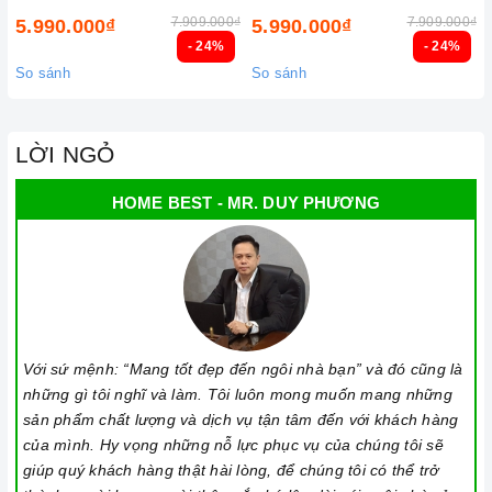
lượng và nguồn gốc sản phẩm chính hãng. Chúng tôi tự tin
7.909.000₫
7.909.000₫
5.990.000₫
5.990.000₫
- 24%
- 24%
mang đến cho quý khách hàng dịch vụ chăm sóc khách hàng
So sánh
So sánh
tận tâm và chính sách bảo hành, hậu mãi chuyên nghiệp nhất.
Xem thêm tại đây:
Home Best Care - Trung tâm bảo trì, sửa
chữa thiết bị nhà bếp cao cấp
LỜI NGỎ
HOME BEST - MR. DUY PHƯƠNG
Với sứ mệnh: “Mang tốt đẹp đến ngôi nhà bạn” và đó cũng là
những gì tôi nghĩ và làm. Tôi luôn mong muốn mang những
sản phẩm chất lượng và dịch vụ tận tâm đến với khách hàng
Ảnh minh họa
của mình. Hy vọng những nỗ lực phục vụ của chúng tôi sẽ
giúp quý khách hàng thật hài lòng, để chúng tôi có thể trở