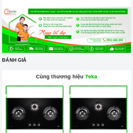
thật nhẹ để tránh làm trầy xước mặt bếp.
Đối với các vết bẩn cứng đầu, có thể dùng giấy ướt hoặc chất
tẩy rửa chuyên dụng để lau mặt bếp.
Lưu ý chỉ nên thực hiện việc này khi bếp đã nguội và cách xa
thời gian nấu nướng để đảm bảo an toàn.
Khi không sử dụng, nên cất giữ cẩn thận và bảo quản mặt
bếp để tránh làm trầy xước, ảnh hưởng đến cảm ứng bếp..
ĐÁNH GIÁ
Thường xuyên lau chùi bếp và giữ vệ sinh sạch sẽ để đảm
Cùng thương hiệu
Teka
bảo tuổi thọ của bếp.
Ảnh minh họa