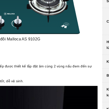
S
C
 đôi Malloca AS 9102G
H
l
K
Bếp được thiết kế lắp đặt âm cùng 2 vùng nấu đem đến sự
B
tốt, dễ vệ sinh.
K
k