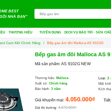
OME BEST
GÔI NHÀ BẠN"
IỆU
THƯƠNG HIỆU
TUYỂN DỤNG
DỊCH VỤ BẢO TRÌ - SỬA C
est Cam Kết Chính Hãng
Bếp gas âm đôi Malloca AS 9102G
Bếp gas âm đôi Malloca AS 
Mã sản phẩm:
AS 9102G NEW
Thương hiệu:
Malloca
Loại:
2 
Xuất xứ:
Chính hãng
Mặt kính
Bảo hành:
3 năm
Kích th
4.050.000₫
Giá khuyến mại:
Tiết
4.870.000₫
Giá thị trường: