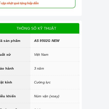
THÔNG SỐ KỸ THUẬT
ã sản phẩm
AS 9502G NEW
uất xứ
Việt Nam
ảo hành
3 năm
ặt kính
Cường lực
iều khiển
Núm vặn (xoay)