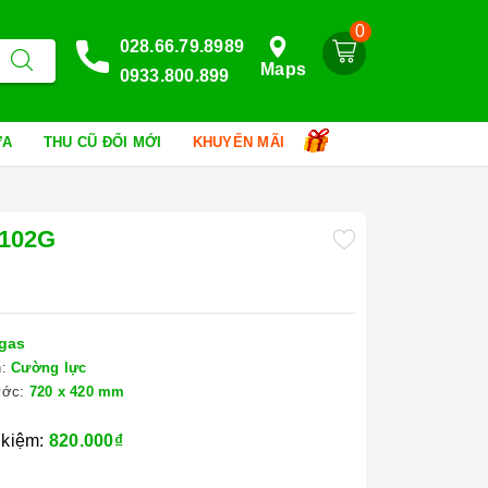
0
028.66.79.8989
Maps
0933.800.899
HỮA
THU CŨ ĐỔI MỚI
KHUYẾN MÃI
9102G
gas
:
Cường lực
ước:
720 x 420 mm
 kiệm:
820.000₫