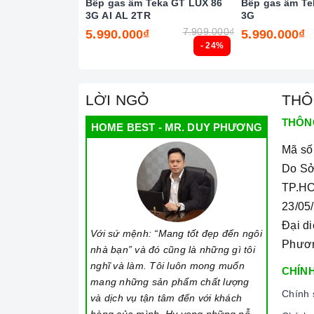
Bếp gas âm Teka GT LUX 86
Bếp gas âm Te
3G AI AL 2TR
3G
7.909.000₫
5.990.000₫
5.990.000₫
- 24%
Chức năng 
2. Một số lưu ý khi sử dụng sản phẩm
LỜI NGỎ
THÔ
Lưu ý khi chọn nồi nấu
THÔN
HOME BEST - MR. DUY PHƯƠNG
Bếp gas
có thể nấu được tất cả các nồi với nhi
Mã số
Do Sở
Cần chọn đáy nồi nhẵn và bằng phẳng, tránh nh
TP.HC
Không sử dụng dụng cụ nấu ăn mỏng hoặc chất lư
23/05
đồng thời dễ ảnh hưởng không tốt đến
bếp ga
Đại d
Với sứ mệnh: “Mang tốt đẹp đến ngôi
Nên chọn nồi có đường kính đáy phù hợp với v
Phươ
nhà bạn” và đó cũng là những gì tôi
thông thường khoảng từ 10 - 35cm.
nghĩ và làm. Tôi luôn mong muốn
CHÍNH
Lưu ý trong quá trình nấu
mang những sản phẩm chất lượng
Chính 
và dịch vụ tận tâm đến với khách
Đảm bảo đọc hướng dẫn sử dụng kèm theo để b
hàng của mình. Hy vọng những nỗ