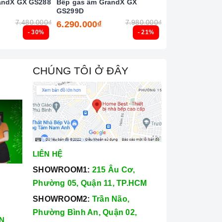
andX GX GS288
Bếp gas âm GrandX GX
Bếp gas âm Tek
GS299D
3G 40232103
7.480.000₫
7.980.000₫
6.290.000₫
6.690.000₫
- 30%
- 21%
CHÚNG TÔI Ở ĐÂY
LIÊN HỆ
SHOWROOM1:
215 Âu Cơ,
Phường 05, Quận 11, TP.HCM
SHOWROOM2:
Trần Não,
Phường Bình An, Quận 02,
N