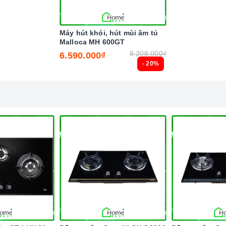
hiện đại trên bếp gas
Máy hút khói, hút mùi âm tủ
Malloca MH 600GT
8.208.000₫
6.590.000₫
yển bếp về chế độ vòng lửa nhỏ nhất với nhiệt lượng thấp
- 20%
ời gian nấu và làm giảm lượng gas cần dùng.
gắt gas trên mặt bếp khi có sự cố xảy ra nhưng tràn nước,
á trình sử dụng.