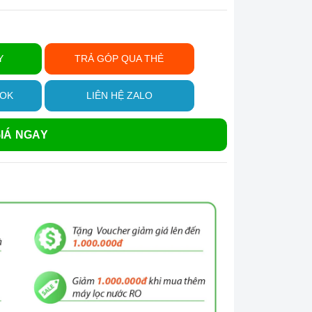
Y
TRẢ GÓP QUA THẺ
OOK
LIÊN HỆ ZALO
IÁ NGAY