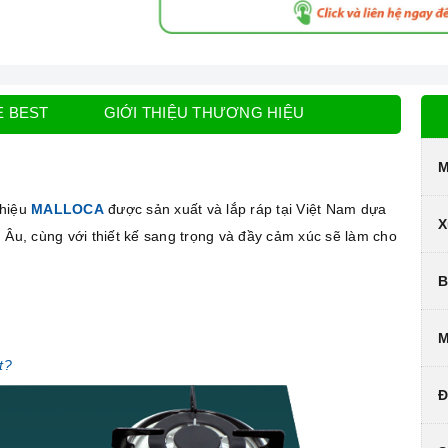
E BEST
GIỚI THIỆU THƯƠNG HIỆU
M
 hiệu
MALLOCA
được sản xuất và lắp ráp tại Việt Nam dựa
X
 Âu, cùng với thiết kế sang trọng và đầy cảm xúc sẽ làm cho
B
M
t?
Đ