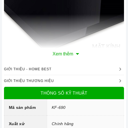
Xem thêm
GIỚI THIỆU - HOME BEST
Mặt kính chịu lực, chịu nhiệt
GIỚI THIỆU THƯƠNG HIỆU
Công nghệ hiện đại
THÔNG SỐ KỸ THUẬT
Hệ thống mâm chia lửa bằng đồng 2 Horisun
Hệ thống đánh lửa bằng pin IC 1.5V
Mã sản phẩm
KF-690
Xuất xứ
Chính hãng