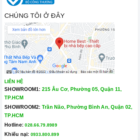
CHÚNG TÔI Ở ĐÂY
LIÊN HỆ
SHOWROOM1:
215 Âu Cơ, Phường 05, Quận 11,
TP.HCM
SHOWROOM2:
Trần Não, Phường Bình An, Quận 02,
TP.HCM
Hotline:
028.66.79.8989
Khiếu nại:
0933.800.899