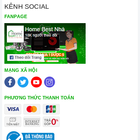
KÊNH SOCIAL
FANPAGE
Đến với Home Best, chúng tôi tự hào cung cấp đến khách hàng
đa dạng các dòng
bếp gas KAFF
nổi tiếng, cam kết về chất
lượng và nguồn gốc sản phẩm chính hãng. Chúng tôi tự tin
mang đến cho quý khách hàng dịch vụ chăm sóc khách hàng
tận tâm và chính sách bảo hành, hậu mãi chuyên nghiệp nhất.
MẠNG XÃ HỘI
Xem thêm tại đây:
Home Best Care - Trung tâm bảo trì, sửa
chữa thiết bị nhà bếp cao cấp
PHƯƠNG THỨC THANH TOÁN