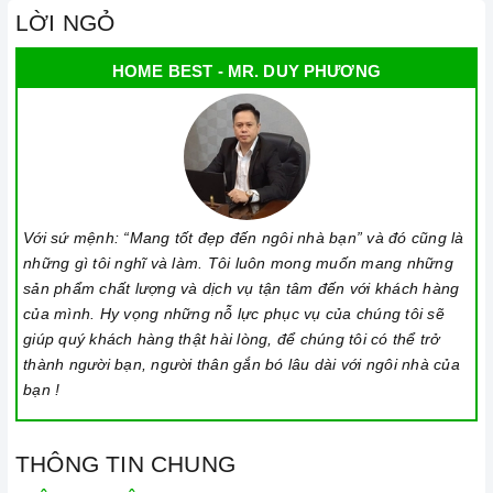
LỜI NGỎ
cảm ứng để tránh các mã lỗi và để tiết kiệm điện năng.
Bật bếp bằng cách vặn núm điều khiển, và thao tác vặn
HOME BEST - MR. DUY PHƯƠNG
(xoay) để tăng/giảm công suất nấu.
Lưu ý vệ sinh và bảo quản bếp
Luôn dùng khăn mềm và khô để vệ sinh mặt bếp, chú ý lau
thật nhẹ để tránh làm trầy xước mặt bếp.
Với sứ mệnh: “Mang tốt đẹp đến ngôi nhà bạn” và đó cũng là
Đối với các vết bẩn cứng đầu, có thể dùng giấy ướt hoặc chất
những gì tôi nghĩ và làm. Tôi luôn mong muốn mang những
tẩy rửa chuyên dụng để lau mặt bếp.
sản phẩm chất lượng và dịch vụ tận tâm đến với khách hàng
Lưu ý chỉ nên thực hiện việc này khi bếp đã nguội và cách xa
của mình. Hy vọng những nỗ lực phục vụ của chúng tôi sẽ
thời gian nấu nướng để đảm bảo an toàn.
giúp quý khách hàng thật hài lòng, để chúng tôi có thể trở
thành người bạn, người thân gắn bó lâu dài với ngôi nhà của
Khi không sử dụng, nên cất giữ cẩn thận và bảo quản mặt
bạn !
bếp để tránh làm trầy xước, ảnh hưởng đến cảm ứng bếp..
Thường xuyên lau chùi bếp và giữ vệ sinh sạch sẽ để đảm
THÔNG TIN CHUNG
bảo tuổi thọ của bếp.