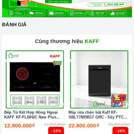
ĐÁNH GIÁ
Cùng thương hiệu
KAFF
2. Một số lưu ý khi sử dụng sản phẩm
Bếp Từ Kết Hợp Hồng Hgoại
Máy rửa chén bát Kaff KF-
KAFF KF-FL686IC New Plus
SBL77805B17 GRC - Sấy PTC
Lưu ý khi chọn nồi nấu
(New 2026)
Tự động (New 2026)
17.800.000₫
30.800.000₫
12.800.000₫
22.800.000₫
- 28%
- 26%
Bếp gas
có thể nấu được tất cả các nồi với nhiều chất liệu