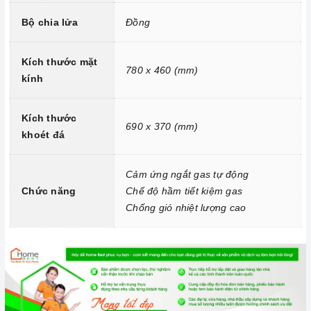
Chống gió nhiệt lượng cao.
Bộ chia lửa
Đồng
Kích thước mặt
780 x 460 (mm)
kính
Kích thước
690 x 370 (mm)
khoét đá
Chức năng ngắt gas tự động FFD
Cảm ứng ngắt gas tự động
Chức năng
Chế độ hầm tiết kiệm gas
MỘT SỐ HÌNH ẢNH LẮP ĐẶT THỰC TẾ BẾP GAS ÂM
Chống gió nhiệt lượng cao
KAFF KF-690 CỦA HOME BEST TẠI NHÀ KHÁCH
HÀNG: