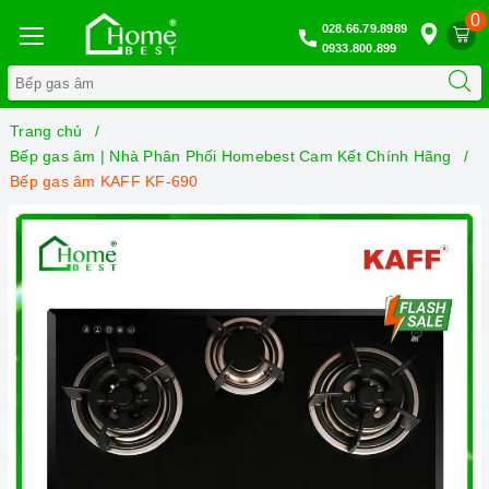
0
028.66.79.8989
0933.800.899
Trang chủ
Bếp gas âm | Nhà Phân Phối Homebest Cam Kết Chính Hãng
Bếp gas âm KAFF KF-690