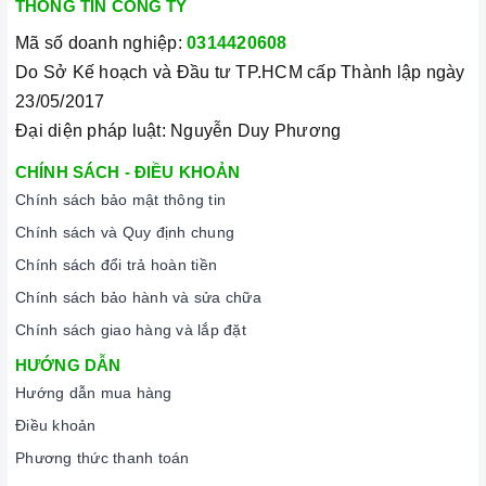
THÔNG TIN CÔNG TY
3. Tại sao nên chọn mua sản phẩm tại Home Best?
Mã số doanh nghiệp:
0314420608
Cam kết hàng chính hãng:
Chúng tôi cam kết cung cấp sản
Do Sở Kế hoạch và Đầu tư TP.HCM cấp Thành lập ngày
phẩm chính hãng 100%, có nguồn gốc, xuất xứ và chứng từ
23/05/2017
rõ ràng.
Đại diện pháp luật: Nguyễn Duy Phương
Chế độ hỗ trợ bảo hành linh hoạt:
Hướng dẫn sử dụng,
CHÍNH SÁCH - ĐIỀU KHOẢN
lắp đặt, chế độ bảo hành chính hãng, hậu mãi chuyên
Chính sách bảo mật thông tin
nghiệp, đảm bảo rằng quý khách sẽ có trải nghiệm tuyệt vời
Chính sách và Quy định chung
và không gặp bất kỳ khó khăn nào trong quá trình sử dụng
sản phẩm.
Chính sách đổi trả hoàn tiền
Chính sách bảo hành và sửa chữa
Vận chuyển lắp đặt nhanh chóng:
Đội ngũ tư vấn viên,
nhân viên và kỹ thuật viên chuyên nghiệp, tận tâm sẽ đồng
Chính sách giao hàng và lắp đặt
hành cùng quý khách trong quá trình mua sắm và sử dụng
HƯỚNG DẪN
sản phẩm.
Hướng dẫn mua hàng
Điều khoản
Phương thức thanh toán