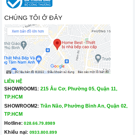
CHÚNG TÔI Ở ĐÂY
LIÊN HỆ
SHOWROOM1:
215 Âu Cơ, Phường 05, Quận 11,
TP.HCM
SHOWROOM2:
Trần Não, Phường Bình An, Quận 02,
TP.HCM
Hotline:
028.66.79.8989
Khiếu nại:
0933.800.899