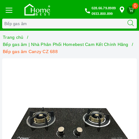
0
028.66.79.8989
0933.800.899
Trang chủ
Bếp gas âm | Nhà Phân Phối Homebest Cam Kết Chính Hãng
Bếp gas âm Canzy CZ 688