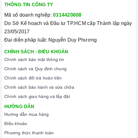
mang đến cho quý khách hàng dịch vụ chăm sóc khách hàng
THÔNG TIN CÔNG TY
tận tâm và chính sách bảo hành, hậu mãi chuyên nghiệp nhất.
Mã số doanh nghiệp:
0314420608
Xem thêm tại đây:
Home Best Care - Trung tâm bảo trì, sửa
Do Sở Kế hoạch và Đầu tư TP.HCM cấp Thành lập ngày
chữa thiết bị nhà bếp cao cấp
23/05/2017
Đại diện pháp luật: Nguyễn Duy Phương
CHÍNH SÁCH - ĐIỀU KHOẢN
Chính sách bảo mật thông tin
Chính sách và Quy định chung
Chính sách đổi trả hoàn tiền
Chính sách bảo hành và sửa chữa
Chính sách giao hàng và lắp đặt
HƯỚNG DẪN
Hướng dẫn mua hàng
Điều khoản
Phương thức thanh toán