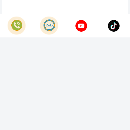
© Bản quyền thuộc về
Công Ty TNHH Home Best Việt Nam
Cung cấp bởi
Sapo