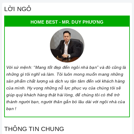
nghiệp, đảm bảo rằng quý khách sẽ có trải nghiệm tuyệt vời
LỜI NGỎ
và không gặp bất kỳ khó khăn nào trong quá trình sử dụng
sản phẩm.
HOME BEST - MR. DUY PHƯƠNG
Vận chuyển lắp đặt nhanh chóng:
Đội ngũ tư vấn viên,
nhân viên và kỹ thuật viên chuyên nghiệp, tận tâm sẽ đồng
hành cùng quý khách trong quá trình mua sắm và sử dụng
sản phẩm.
Với sứ mệnh: “Mang tốt đẹp đến ngôi nhà bạn” và đó cũng là
những gì tôi nghĩ và làm. Tôi luôn mong muốn mang những
sản phẩm chất lượng và dịch vụ tận tâm đến với khách hàng
của mình. Hy vọng những nỗ lực phục vụ của chúng tôi sẽ
giúp quý khách hàng thật hài lòng, để chúng tôi có thể trở
thành người bạn, người thân gắn bó lâu dài với ngôi nhà của
bạn !
Đến với Home Best, chúng tôi tự hào cung cấp đến khách hàng
đa dạng các dòng
bếp gas CANZY
nổi tiếng, cam kết về chất
THÔNG TIN CHUNG
lượng và nguồn gốc sản phẩm chính hãng. Chúng tôi tự tin