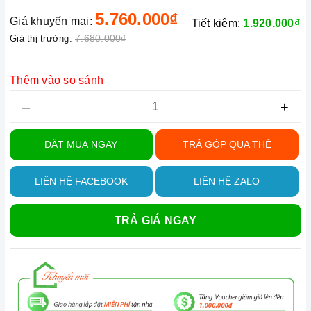
5.760.000₫
Giá khuyến mại:
Tiết kiệm:
1.920.000₫
7.680.000₫
Giá thị trường:
Thêm vào so sánh
–
+
ĐẶT MUA NGAY
TRẢ GÓP QUA THẺ
LIÊN HỆ FACEBOOK
LIÊN HỆ ZALO
TRẢ GIÁ NGAY