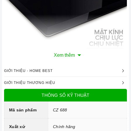
Xem thêm
Mặt kính chịu lực, chịu nhiệt
Công nghệ hiện đại
GIỚI THIỆU - HOME BEST
Linh kiện: Mâm đốt Sabaf.
GIỚI THIỆU THƯƠNG HIỆU
Hệ thống đánh lửa bằng pin IC.
THÔNG SỐ KỸ THUẬT
Mã sản phẩm
CZ 688
Xuất xứ
Chính hãng